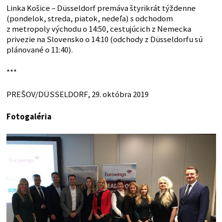
Linka Košice – Düsseldorf premáva štyrikrát týždenne
(pondelok, streda, piatok, nedeľa) s odchodom
z metropoly východu o 14:50, cestujúcich z Nemecka
privezie na Slovensko o 14:10 (odchody z Düsseldorfu sú
plánované o 11:40).
***
PREŠOV/DÜSSELDORF, 29. októbra 2019
Fotogaléria