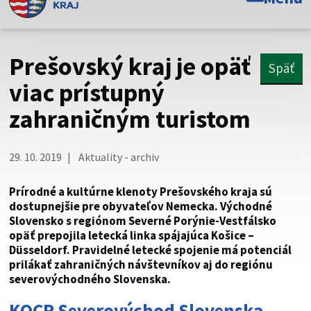
Toto je oficiálna webová stránka Prešovského
samosprávneho kraja. Oficiálne stránky využívajú doménu
psk.sk.
Prešovský kraj je opäť
Späť
Táto stránka je zabezpečená
viac prístupný
zahraničným turistom
Buďte pozorní a vždy sa uistite, že zdieľate informácie iba
cez zabezpečenú webovú stránku. Zabezpečená stránka
vždy začína https:// pred názvom domény webového sídla.
29. 10. 2019
Aktuality - archiv
Prírodné a kultúrne klenoty Prešovského kraja sú
dostupnejšie pre obyvateľov Nemecka. Východné
Slovensko s regiónom Severné Porýnie-Vestfálsko
opäť prepojila letecká linka spájajúca Košice –
Düsseldorf. Pravidelné letecké spojenie má potenciál
prilákať zahraničných návštevníkov aj do regiónu
severovýchodného Slovenska.
KOCR Severovýchod Slovenska