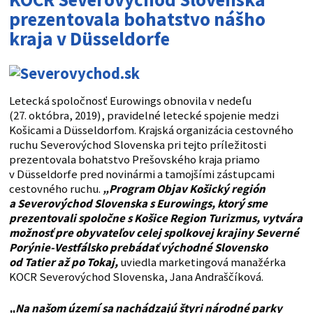
prezentovala bohatstvo nášho
kraja v Düsseldorfe
Letecká spoločnosť Eurowings obnovila v nedeľu
(27. októbra, 2019), pravidelné letecké spojenie medzi
Košicami a Düsseldorfom. Krajská organizácia cestovného
ruchu Severovýchod Slovenska pri tejto príležitosti
prezentovala bohatstvo Prešovského kraja priamo
v Düsseldorfe pred novinármi a tamojšími zástupcami
cestovného ruchu.
„Program Objav Košický región
a Severovýchod Slovenska s Eurowings, ktorý sme
prezentovali spoločne s Košice Region Turizmus, vytvára
možnosť pre obyvateľov celej spolkovej krajiny Severné
Porýnie-Vestfálsko prebádať východné Slovensko
od Tatier až po Tokaj,
uviedla marketingová manažérka
KOCR Severovýchod Slovenska, Jana Andraščíková.
„Na našom území sa nachádzajú štyri národné parky