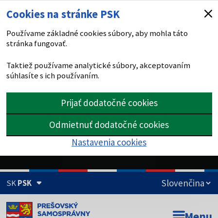
Cookies na stránke PSK
Používame základné cookies súbory, aby mohla táto
stránka fungovať.
Taktiež používame analytické súbory, akceptovaním
súhlasíte s ich používaním.
Prijať dodatočné cookies
Odmietnuť dodatočné cookies
Nastavenia cookies
SK
PSK
Doména psk.sk je oficiálna
Menu