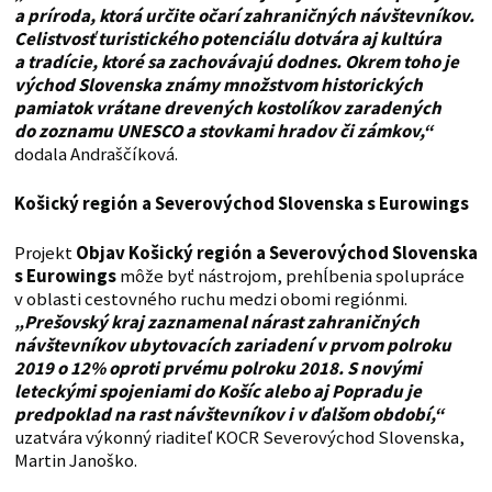
a príroda, ktorá určite očarí zahraničných návštevníkov.
Celistvosť turistického potenciálu dotvára aj kultúra
a tradície, ktoré sa zachovávajú dodnes. Okrem toho je
východ Slovenska známy množstvom historických
pamiatok vrátane drevených kostolíkov zaradených
do zoznamu UNESCO a stovkami hradov či zámkov,“
dodala Andraščíková.
Košický región a Severovýchod Slovenska s Eurowings
Projekt
Objav Košický región a Severovýchod Slovenska
s Eurowings
môže byť nástrojom, prehĺbenia spolupráce
v oblasti cestovného ruchu medzi obomi regiónmi.
„Prešovský kraj zaznamenal nárast zahraničných
návštevníkov ubytovacích zariadení v prvom polroku
2019 o 12% oproti prvému polroku 2018. S novými
leteckými spojeniami do Košíc alebo aj Popradu je
predpoklad na rast návštevníkov i v ďalšom období,“
uzatvára výkonný riaditeľ KOCR Severovýchod Slovenska,
Martin Janoško.