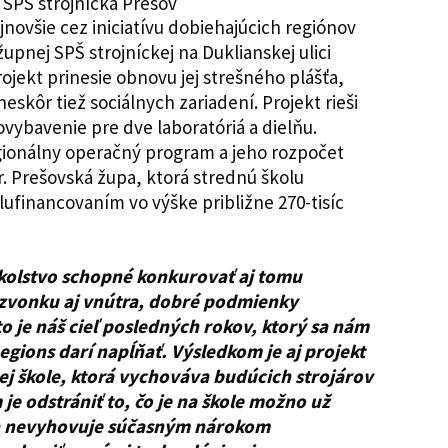
jnovšie cez iniciatívu dobiehajúcich regiónov
upnej SPŠ strojníckej na Duklianskej ulici
ojekt prinesie obnovu jej strešného plášťa,
neskôr tiež sociálnych zariadení. Projekt rieši
vybavenie pre dve laboratóriá a dielňu.
egionálny operačný program a jeho rozpočet
r. Prešovská župa, ktorá strednú školu
lufinancovaním vo výške približne 270-tisíc
školstvo schopné konkurovať aj tomu
 zvonku aj vnútra, dobré podmienky
o je náš cieľ posledných rokov, ktorý sa nám
egions darí napĺňať. Výsledkom je aj projekt
ej škole, ktorá vychováva budúcich strojárov
je odstrániť to, čo je na škole možno už
 a nevyhovuje súčasným nárokom