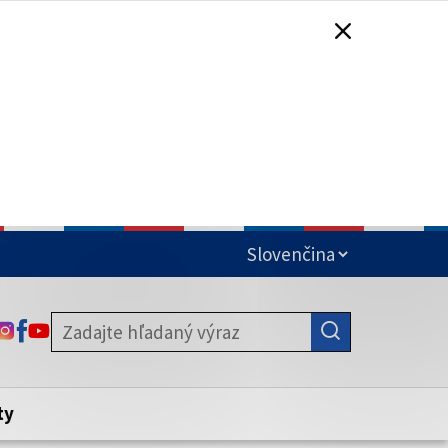
čená
ODKAZ SA OTVORÍ NA NOVEJ KARTE
ODKAZ SA OTVORÍ NA NOVEJ KARTE
ODKAZ SA OTVORÍ NA NOVEJ KARTE
stite, že zdieľate informácie iba cez
nku. Zabezpečená stránka vždy začína
ény webového sídla.
ty