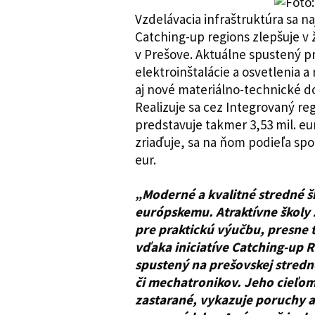
Vzdelávacia infraštruktúra sa na
Catching-up regions zlepšuje v ž
v Prešove. Aktuálne spustený pr
elektroinštalácie a osvetlenia a 
aj nové materiálno-technické do
Realizuje sa cez Integrovaný r
predstavuje takmer 3,53 mil. eu
zriaďuje, sa na ňom podieľa spo
eur.
„Moderné a kvalitné stredné 
európskemu. Atraktívne školy
pre praktickú výučbu, presne t
vďaka iniciatíve Catching-up R
spustený na prešovskej stredn
či mechatronikov. Jeho cieľom 
zastarané, vykazuje poruchy