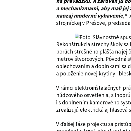
na prevádzku. A zároveň ju d
a mechanizmami, aby mali jej ž
naozaj moderné vybavenie,“
p
strojníckej v Prešove, predseda
Rekonštrukcia strechy školy sa
porúch strešného plášťa na jej 
metrov štvorcových. Pôvodná st
oplechovaním a doplnkami sa d
a položenie novej krytiny i ble
V rámci elektroinštalačných prá
núdzového osvetlenia, silnopr
i s doplnením kamerového syst
zrealizujú elektrická aj hlasová 
V ďalšej fáze projektu sa prist