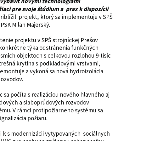
ovybaviť novými technológiami
iaci pre svoje štúdium a prax k dispozícii
riblížil projekt, ktorý sa implementuje v SPŠ
 PSK Milan Majerský.
 konkrétne týka odstránenia funkčných
ôsmich objektoch s celkovou rozlohou 9-tisíc
rešná krytina s podkladovými vrstvami,
emontuje a vykoná sa nová hydroizolácia
skozvodov.
c sa počíta s realizáciou nového hlavného aj
údových a slaboprúdových rozvodov
ému. V rámci protipožiarneho systému sa
signalizácia požiaru.
úpi k s modernizácii vytypovaných sociálnych