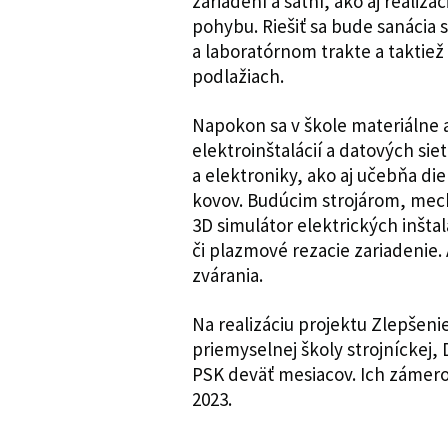
zariadení a šatní, ako aj reali
pohybu. Riešiť sa bude sanácia 
a laboratórnom trakte a taktie
podlažiach.
Napokon sa v škole materiálne 
elektroinštalácií a datových sie
a elektroniky, ako aj učebňa di
kovov. Budúcim strojárom, mec
3D simulátor elektrických inštalá
či plazmové rezacie zariadenie. 
zvárania.
Na realizáciu projektu Zlepšeni
priemyselnej školy strojníckej, 
PSK deväť mesiacov. Ich zámero
2023.