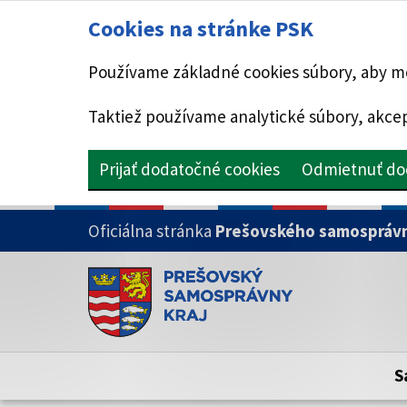
Cookies na stránke PSK
Používame základné cookies súbory, aby mo
Taktiež používame analytické súbory, akcep
Prijať dodatočné cookies
Odmietnuť do
PRESKOČIŤ NA HLAVNÝ OBSAH
Oficiálna stránka
Prešovského samosprávn
Doména psk.sk je oficiálna
Toto je oficiálna webová stránka Prešovsk
Oficiálne stránky využívajú doménu psk.sk.
S