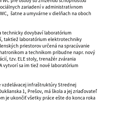
zácii WC pre osoby so zníženou schopnosťou
sociálnych zariadení v administratívnom
ž WC, šatne a umyvárne v dielňach na oboch
a technicky dovybaví laboratórium
tí, taktiež laboratórium elektrotechniky
elenských priestorov určená na spracúvanie
hatronikom a technikom pribudne napr. nový
cií, tzv. ELE stoly, trenažér zvárania
A vytvorí sa im tiež nové laboratórium
e vzdelávacej infraštruktúry Strednej
Duklianska 1, Prešov, má škola a jej zriaďovateľ
m je ukončiť všetky práce ešte do konca roka