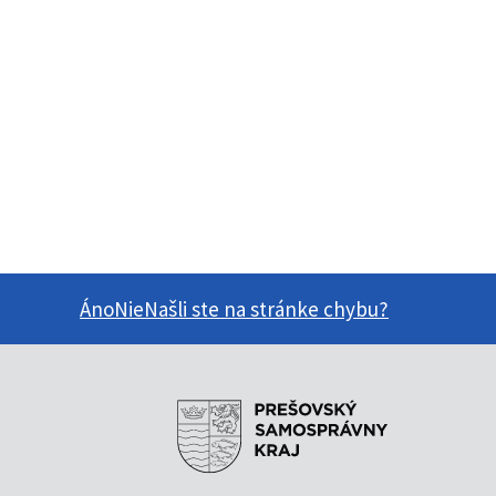
Áno
Nie
Našli ste na stránke chybu?