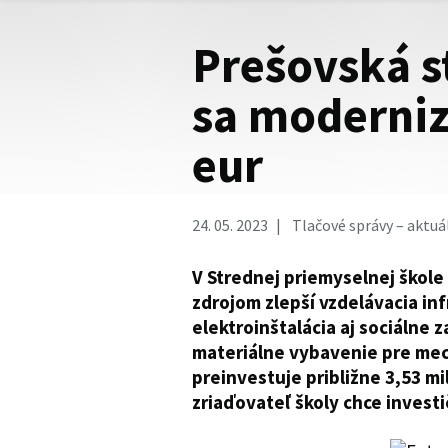
Prešovská s
sa modernizu
eur
24. 05. 2023
Tlačové správy – aktuá
V Strednej priemyselnej škole
zdrojom zlepší vzdelávacia inf
elektroinštalácia aj sociálne z
materiálne vybavenie pre mech
preinvestuje približne 3,53 mi
zriaďovateľ školy chce invest