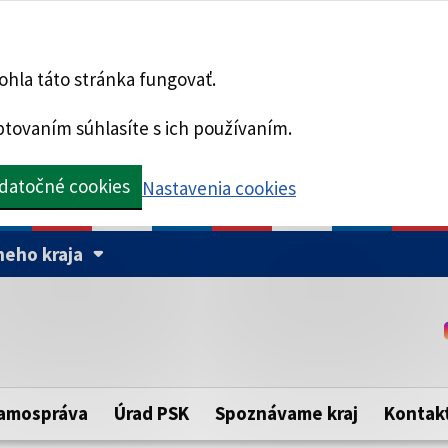
hla táto stránka fungovať.
tovaním súhlasíte s ich používaním.
datočné cookies
Nastavenia cookies
eho kraja
Táto stránka je zabezpe
Buďte pozorní a vždy sa ui
ého samosprávneho kraja.
zabezpečenú webovú strá
https:// pred názvom dom
amospráva
Úrad PSK
Spoznávame kraj
Kontak