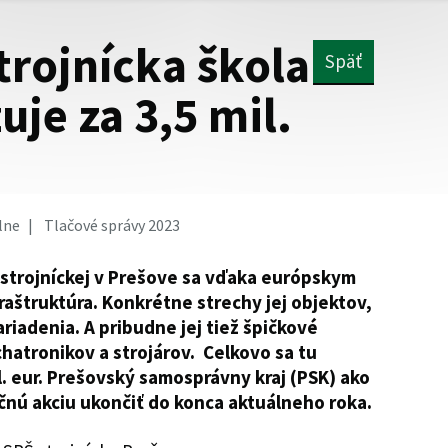
trojnícka škola
Späť
je za 3,5 mil.
lne
Tlačové správy 2023
 strojníckej v Prešove sa vďaka európskym
raštruktúra. Konkrétne strechy jej objektov,
ariadenia. A pribudne jej tiež špičkové
atronikov a strojárov. Celkovo sa tu
l. eur. Prešovský samosprávny kraj (PSK) ako
ičnú akciu ukončiť do konca aktuálneho roka.