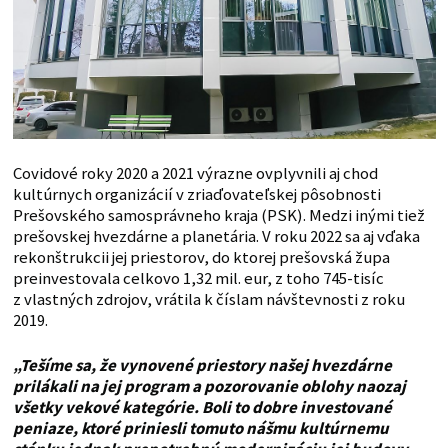
Covidové roky 2020 a 2021 výrazne ovplyvnili aj chod
kultúrnych organizácií v zriaďovateľskej pôsobnosti
Prešovského samosprávneho kraja (PSK). Medzi inými tiež
prešovskej hvezdárne a planetária. V roku 2022 sa aj vďaka
rekonštrukcii jej priestorov, do ktorej prešovská župa
preinvestovala celkovo 1,32 mil. eur, z toho 745-tisíc
z vlastných zdrojov, vrátila k číslam návštevnosti z roku
2019.
„Tešíme sa, že vynovené priestory našej hvezdárne
prilákali na jej program a pozorovanie oblohy naozaj
všetky vekové kategórie. Boli to dobre investované
peniaze, ktoré priniesli tomuto nášmu kultúrnemu