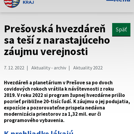
Toto je oficiálna webová stránka Prešovského
samosprávneho kraja. Oficiálne stránky využívajú doménu
psk.sk.
Prešovská hvezdáreň
Späť
Táto stránka je zabezpečená
sa teší z narastajúceho
záujmu verejnosti
Buďte pozorní a vždy sa uistite, že zdieľate informácie iba
cez zabezpečenú webovú stránku. Zabezpečená stránka
vždy začína https:// pred názvom domény webového sídla.
7. 12. 2022
Aktuality - archiv
Aktuality 2022
Hvezdáreň a planetárium v Prešove sa po dvoch
covidových rokoch vrátila k návštevnosti z roku
2019. V roku 2022 si program župnej hvezdárne prišlo
pozrieť približne 20-tisíc ľudí. K záujmu o jej podujatia,
expozície a pozorovateľne prispela nedávna
modernizácia priestorov za 1,32 mil. eur či
programového vybavenia.
K prehliadke lákajú