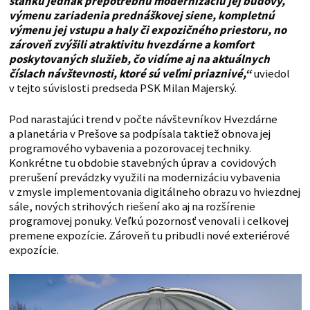
stánku jednak prepotrebnú modernizáciu jej budovy,
výmenu zariadenia prednáškovej siene, kompletnú
výmenu jej vstupu a haly či expozičného priestoru, no
zároveň zvýšili atraktivitu hvezdárne a komfort
poskytovaných služieb, čo vidíme aj na aktuálnych
číslach návštevnosti, ktoré sú veľmi priaznivé,“
uviedol
v tejto súvislosti predseda PSK Milan Majerský.
Pod narastajúci trend v počte návštevníkov Hvezdárne
a planetária v Prešove sa podpísala taktiež obnova jej
programového vybavenia a pozorovacej techniky.
Konkrétne tu obdobie stavebných úprav a covidových
prerušení prevádzky využili na modernizáciu vybavenia
v zmysle implementovania digitálneho obrazu vo hviezdnej
sále, nových strihových riešení ako aj na rozšírenie
programovej ponuky. Veľkú pozornosť venovali i celkovej
premene expozície. Zároveň tu pribudli nové exteriérové
expozície.