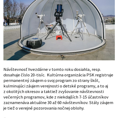
Návštevnosť hvezdárne v tomto roku dosiahla, resp.
dosahuje číslo 20-tisíc. Kultúrna organizácia PSK registruje
permanentný záujem o svoj program zo strany škôl,
kulminujúci záujem verejnosti o detské programy, a to aj
z okolitých okresov a taktiež zvyšovanie návštevnosti
večerných programov, kde z niekdajších 7-15 účastníkov
zaznamenáva aktuálne 30 až 60 návštevníkov. Stály záujem
je tiež o verejné pozorovania nočnej oblohy.