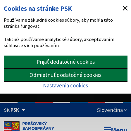
Cookies na stránke PSK
Používame základné cookies súbory, aby mohla táto
stránka fungovať.
Taktiež používame analytické súbory, akceptovaním
súhlasíte s ich používaním.
Prijať dodatočné cookies
Odmietnuť dodatočné cookies
Nastavenia cookies
SK
PSK
Doména psk.sk je oficiálna
Menu