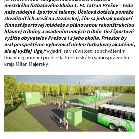
mestského futbalového klubu 1. FC Tatran Prešov – teda
naše nádejné športové talenty. Účelová dotácia pomôže
skvalitniť ich areál na Jazdeckej, čím sa jednak podporí
činnosť športovej mládeže a plánovanou rekonštrukciou
hlavnej tribúny a osadením nových tribún tiež športové
vyžitie obyvateľov Prešova i z jeho okolia. Priestor by
mal perspektívne vyhovovať nielen futbalovej akadémii,
ale aj vyššej lige,“
vyjadril sa v súvislosti so schválením
finančnej pomoci predseda Prešovského samosprávneho
kraja Milan Majerský.