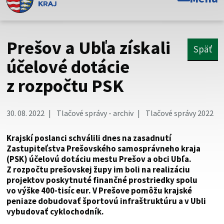
Toto je oficiálna webová stránka Prešovského
samosprávneho kraja. Oficiálne stránky využívajú doménu
psk.sk.
Prešov a Ubľa získali
Späť
Táto stránka je zabezpečená
účelové dotácie
z rozpočtu PSK
Buďte pozorní a vždy sa uistite, že zdieľate informácie iba
cez zabezpečenú webovú stránku. Zabezpečená stránka
vždy začína https:// pred názvom domény webového sídla.
30. 08. 2022
Tlačové správy - archiv
Tlačové správy 2022
Krajskí poslanci schválili dnes na zasadnutí
Zastupiteľstva Prešovského samosprávneho kraja
(PSK) účelovú dotáciu mestu Prešov a obci Ubľa.
Z rozpočtu prešovskej župy im boli na realizáciu
projektov poskytnuté finančné prostriedky spolu
vo výške 400-tisíc eur. V Prešove pomôžu krajské
peniaze dobudovať športovú infraštruktúru a v Ubli
vybudovať cyklochodník.