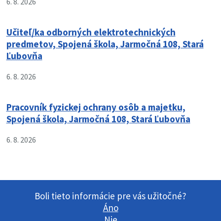
6. 8. 2026
Učiteľ/ka odborných elektrotechnických
predmetov, Spojená škola, Jarmočná 108, Stará
Ľubovňa
6. 8. 2026
Pracovník fyzickej ochrany osôb a majetku,
Spojená škola, Jarmočná 108, Stará Ľubovňa
6. 8. 2026
Boli tieto informácie pre vás užitočné?
Áno
Nie