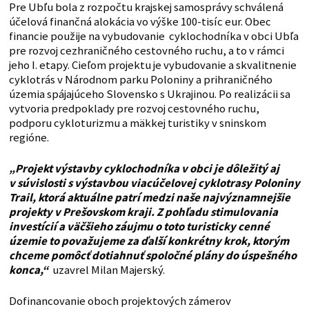
Pre Ubľu bola z rozpočtu krajskej samosprávy schválená
účelová finančná alokácia vo výške 100-tisíc eur. Obec
financie použije na vybudovanie cyklochodníka v obci Ubľa
pre rozvoj cezhraničného cestovného ruchu, a to v rámci
jeho I. etapy. Cieľom projektu je vybudovanie a skvalitnenie
cyklotrás v Národnom parku Poloniny a prihraničného
územia spájajúceho Slovensko s Ukrajinou. Po realizácii sa
vytvoria predpoklady pre rozvoj cestovného ruchu,
podporu cykloturizmu a mäkkej turistiky v sninskom
regióne.
„Projekt výstavby cyklochodníka v obci je dôležitý aj
v súvislosti s výstavbou viacúčelovej
cyklotrasy Poloniny
Trail, ktorá aktuálne patrí medzi naše najvýznamnejšie
projekty v Prešovskom kraji. Z pohľadu stimulovania
investícií a väčšieho záujmu o toto turisticky cenné
územie to považujeme za ďalší konkrétny krok, ktorým
chceme pomôcť dotiahnuť spoločné plány do úspešného
konca,“
uzavrel Milan Majerský.
Dofinancovanie oboch projektových zámerov