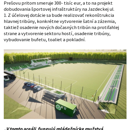
Prešovu pritom smeruje 300- tisíc eur, a to na projekt
dobudovania športovej infraštruktúry na Jazdeckej ul.
1. Z účelovej dotácie sa bude realizovať rekonštrukcia
hlavnej tribúny, konkrétne vytvorenie šatní a zázemia,
taktiež osadenie nových dočasných tribún na protiľahlej
strane a vytvorenie sektoru hostí, osadenie tribúny,
vybudovanie bufetu, toaliet a pokladní.
„V tomto areáli fungujú mládežnícke mužstvá