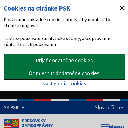
Cookies na stránke PSK
Používame základné cookies súbory, aby mohla táto
stránka fungovať.
Taktiež používame analytické súbory, akceptovaním
súhlasíte s ich používaním.
Prijať dodatočné cookies
Odmietnuť dodatočné cookies
Nastavenia cookies
SK
PSK
Doména psk.sk je oficiálna
Menu