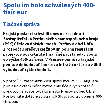
Spolu im bolo schválených 400-
tisíc eur
Tlačová správa
Krajskí poslanci schválili dnes na zasadnutí
Zastupiteľstva Prešovského samosprávneho kraja
(PSK) účelovú dotáciu mestu Prešov a obci Ubľa.
Z rozpočtu prešovskej župy im boli na realizáciu
projektov poskytnuté finančné prostriedky spolu
vo výške 400-tisíc eur. V Prešove pomôžu krajské
peniaze dobudovať športovú infraštruktúru a v Ubli
vybudovať cyklochodník.
V poradí 39. zasadnutie Zastupiteľstva PSK 30. augusta
prinieslo okrem iného rozdelenie účelových dotácií
pre dvoch žiadateľov, a to mesto Prešov a obec Ubľa.
Poskytnuté dotácie zo strany PSK sú spolu v objeme 400-
tisíc eur.