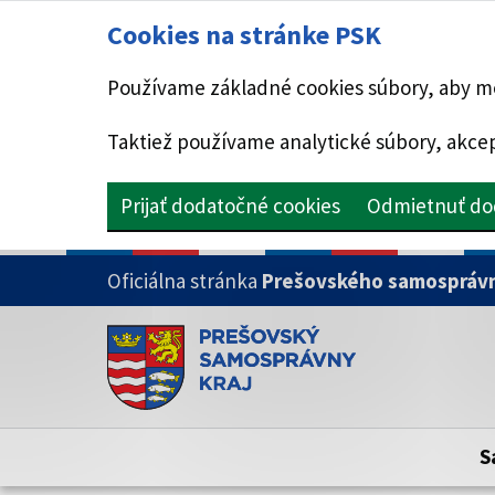
Cookies na stránke PSK
Používame základné cookies súbory, aby mo
Taktiež používame analytické súbory, akcep
Prijať dodatočné cookies
Odmietnuť do
PRESKOČIŤ NA HLAVNÝ OBSAH
Oficiálna stránka
Prešovského samosprávn
Doména psk.sk je oficiálna
Toto je oficiálna webová stránka Prešovsk
Oficiálne stránky využívajú doménu psk.sk.
S