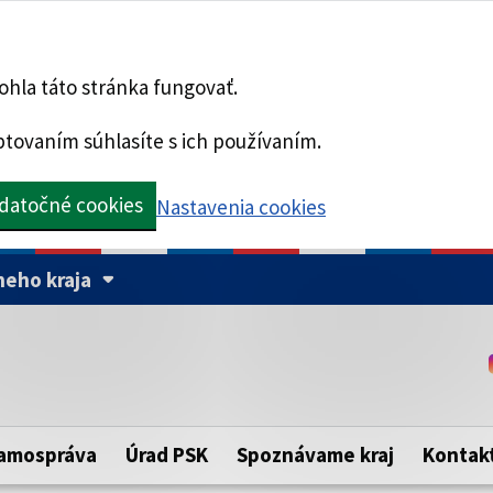
hla táto stránka fungovať.
tovaním súhlasíte s ich používaním.
datočné cookies
Nastavenia cookies
eho kraja
Táto stránka je zabezpe
Buďte pozorní a vždy sa ui
ého samosprávneho kraja.
zabezpečenú webovú strá
https:// pred názvom dom
amospráva
Úrad PSK
Spoznávame kraj
Kontak