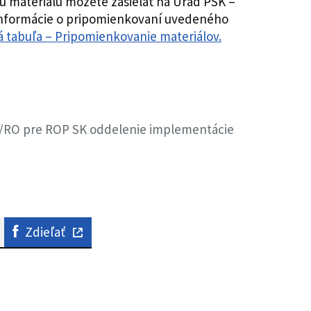
 materiálu môžete zasielať na Úrad PSK –
informácie o pripomienkovaní uvedeného
 tabuľa – Pripomienkovanie materiálov.
SO/RO pre ROP SK oddelenie implementácie
Zdieľať