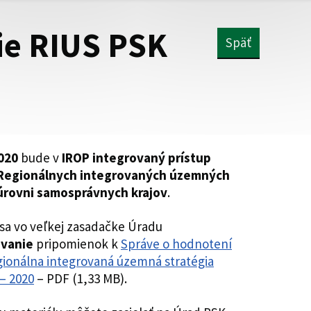
ie RIUS PSK
Späť
020
bude v
IROP integrovaný prístup
 Regionálnych integrovaných územných
úrovni samosprávnych krajov
.
sa vo veľkej zasadačke Úradu
ovanie
pripomienok k
Správe o hodnotení
ionálna integrovaná územná stratégia
– 2020
– PDF (1,33 MB).