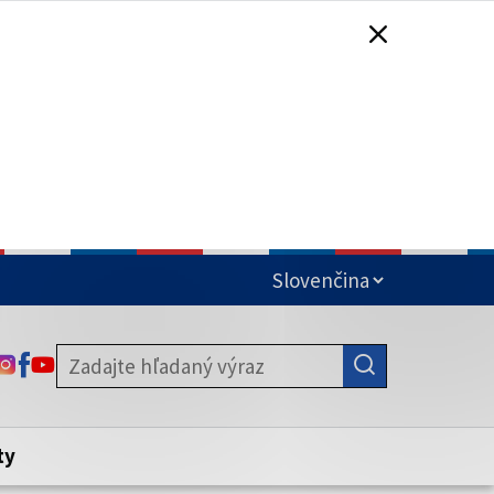
čená
ODKAZ SA OTVORÍ NA NOVEJ KARTE
ODKAZ SA OTVORÍ NA NOVEJ KARTE
ODKAZ SA OTVORÍ NA NOVEJ KARTE
stite, že zdieľate informácie iba cez
nku. Zabezpečená stránka vždy začína
ény webového sídla.
ty