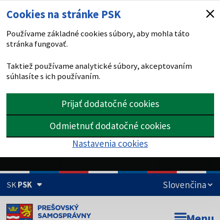
Cookies na stránke PSK
Používame základné cookies súbory, aby mohla táto
stránka fungovať.
Taktiež používame analytické súbory, akceptovaním
súhlasíte s ich používaním.
Prijať dodatočné cookies
Odmietnuť dodatočné cookies
Nastavenia cookies
SK
PSK
Doména psk.sk je oficiálna
Menu