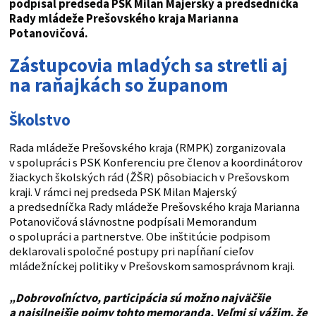
podpísal predseda PSK Milan Majerský a predsedníčka
Rady mládeže Prešovského kraja Marianna
Potanovičová.
Zástupcovia mladých sa stretli aj
na raňajkách so županom
Školstvo
Rada mládeže Prešovského kraja (RMPK) zorganizovala
v spolupráci s PSK Konferenciu pre členov a koordinátorov
žiackych školských rád (ŽŠR) pôsobiacich v Prešovskom
kraji. V rámci nej predseda PSK Milan Majerský
a predsedníčka Rady mládeže Prešovského kraja Marianna
Potanovičová slávnostne podpísali Memorandum
o spolupráci a partnerstve. Obe inštitúcie podpisom
deklarovali spoločné postupy pri napĺňaní cieľov
mládežníckej politiky v Prešovskom samosprávnom kraji.
„Dobrovoľníctvo, participácia sú možno najväčšie
a najsilnejšie pojmy tohto memoranda. Veľmi si vážim, že