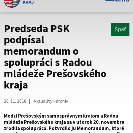
Toto je oficiálna webová stránka Prešovského
samosprávneho kraja. Oficiálne stránky využívajú doménu
psk.sk.
Predseda PSK
Späť
Táto stránka je zabezpečená
podpísal
memorandum o
Buďte pozorní a vždy sa uistite, že zdieľate informácie iba
cez zabezpečenú webovú stránku. Zabezpečená stránka
spolupráci s Radou
vždy začína https:// pred názvom domény webového sídla.
mládeže Prešovského
kraja
20. 11. 2018
Aktuality - archiv
Medzi Prešovským samosprávnym krajom a Radou
mládeže Prešovského kraja sa v utorok 20. novembra
zrodila spolupráca. Potvrdilo ju Memorandum, ktoré