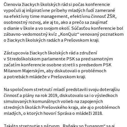
Členovia žiackych školských rád si počas konferencie
vypočuli aj inšpiratívne príbehy mladých ľudí zamerané
na efektívny time management, efektívnu činnosť ŽŠR,
osobnostný rozvoj, ale aj to, ako a prečo sa zaujímať
o dianie v škole a vo svojom okolí. Súčasťou konferencie bol
zábavno-vedomostný kvíz „KonQuiz“ venovaný poznatkom
o žiackych školských radách a Prešovskom kraji.
Zástupcovia žiackych školských rád a združení
v Stredoškolskom parlamente PSK sa pred samotným
začatím konferencie osobne stretli s predsedom PSK
Milanom Majerským, aby diskutovali o problémoch
a potrebách mládeže v Prešovskom kraji.
Na spoločnom stretnutí mladí predstavili svoju doterajšiu
činnosť a plány na rok 2019, diskutovalo sa i o výsledkoch
simulovaných komunálnych volieb na zapojených
stredných školách Prešovského kraja, ale aj o problémoch
mladých, o ktorých hovorí Správa o mládeži 2018.
Takéto stretnutie s názvom „Raňajky so županom“ sa aj