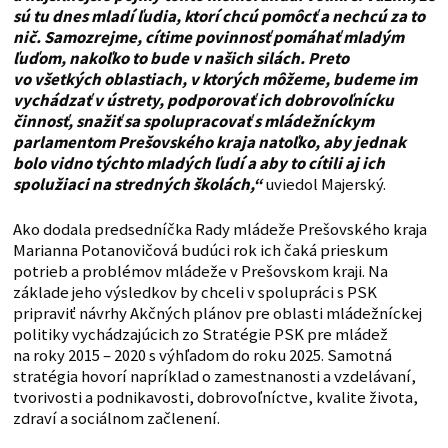
sú tu dnes mladí ľudia, ktorí chcú pomôcť a nechcú za to
nič. Samozrejme, cítime povinnosť pomáhať mladým
ľuďom, nakoľko to bude v našich silách. Preto
vo všetkých oblastiach, v ktorých môžeme, budeme im
vychádzať v ústrety, podporovať ich dobrovoľnícku
činnosť, snažiť sa spolupracovať s mládežníckym
parlamentom Prešovského kraja natoľko, aby jednak
bolo vidno týchto mladých ľudí a aby to cítili aj ich
spolužiaci na stredných školách,“
uviedol Majerský.
Ako dodala predsedníčka Rady mládeže Prešovského kraja
Marianna Potanovičová budúci rok ich čaká prieskum
potrieb a problémov mládeže v Prešovskom kraji. Na
základe jeho výsledkov by chceli v spolupráci s PSK
pripraviť návrhy Akčných plánov pre oblasti mládežníckej
politiky vychádzajúcich zo Stratégie PSK pre mládež
na roky 2015 – 2020 s výhľadom do roku 2025. Samotná
stratégia hovorí napríklad o zamestnanosti a vzdelávaní,
tvorivosti a podnikavosti, dobrovoľníctve, kvalite života,
zdraví a sociálnom začlenení.