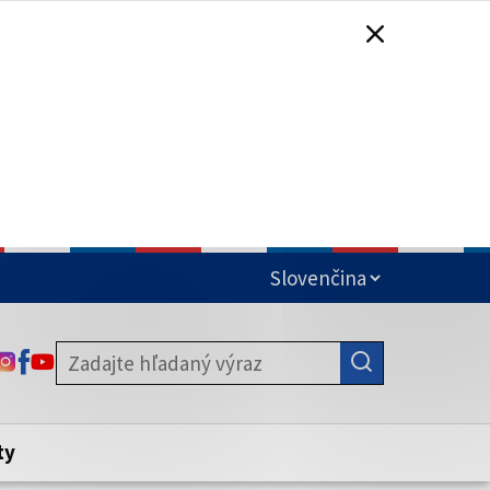
čená
ODKAZ SA OTVORÍ NA NOVEJ KARTE
ODKAZ SA OTVORÍ NA NOVEJ KARTE
ODKAZ SA OTVORÍ NA NOVEJ KARTE
stite, že zdieľate informácie iba cez
nku. Zabezpečená stránka vždy začína
ény webového sídla.
ty