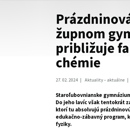
Prázdninová
župnom gy
približuje f
chémie
27. 02. 2024
Aktuality – aktuálne
Staroľubovnianske gymnázium o
Do jeho lavíc však tentokrát za
ktorí tu absolvujú prázdninovú
edukačno-zábavný program, kto
fyziky.