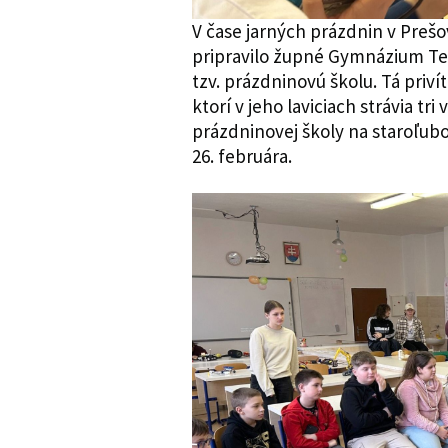
V čase jarných prázdnin v Prešo
pripravilo župné Gymnázium Ter
tzv. prázdninovú školu. Tá priví
ktorí v jeho laviciach strávia t
prázdninovej školy na staroľu
26. februára.