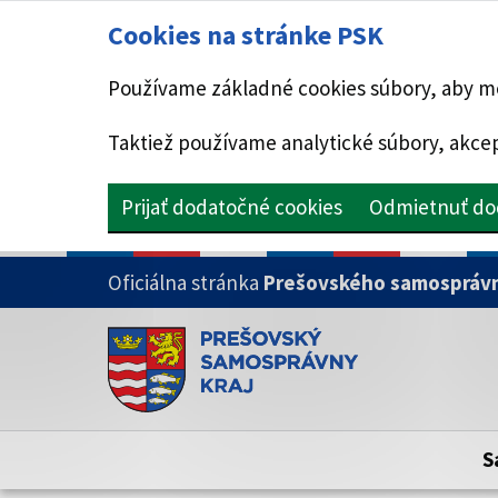
Cookies na stránke PSK
Používame základné cookies súbory, aby mo
Taktiež používame analytické súbory, akcep
Prijať dodatočné cookies
Odmietnuť do
PRESKOČIŤ NA HLAVNÝ OBSAH
Oficiálna stránka
Prešovského samosprávn
Doména psk.sk je oficiálna
Toto je oficiálna webová stránka Prešovsk
Oficiálne stránky využívajú doménu psk.sk.
S