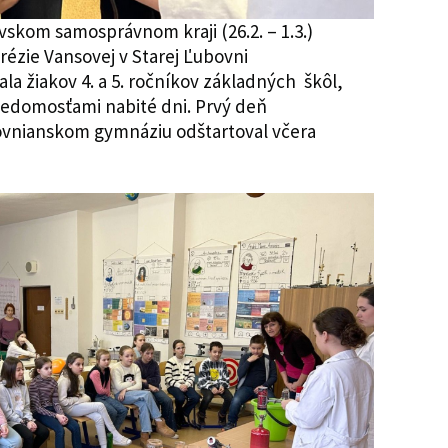
vskom samosprávnom kraji (26.2. – 1.3.)
ézie Vansovej v Starej Ľubovni
tala žiakov 4. a 5. ročníkov základných škôl,
ri vedomosťami nabité dni. Prvý deň
bovnianskom gymnáziu odštartoval včera