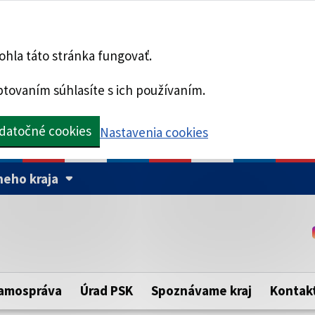
hla táto stránka fungovať.
tovaním súhlasíte s ich používaním.
datočné cookies
Nastavenia cookies
eho kraja
Táto stránka je zabezpe
Buďte pozorní a vždy sa ui
ého samosprávneho kraja.
zabezpečenú webovú strá
https:// pred názvom dom
amospráva
Úrad PSK
Spoznávame kraj
Kontak