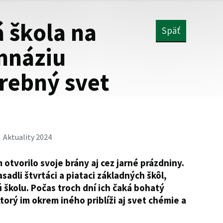
 škola na
Späť
mnáziu
arebný svet
Aktuality 2024
tvorilo svoje brány aj cez jarné prázdniny.
sadli štvrtáci a piataci základných škôl,
 školu. Počas troch dní ich čaká bohatý
rý im okrem iného priblíži aj svet chémie a