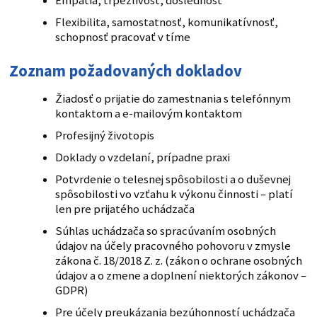
Empatia, trpezlivosť, dôslednosť
Flexibilita, samostatnosť, komunikatívnosť,
schopnosť pracovať v tíme
Zoznam požadovaných dokladov
Žiadosť o prijatie do zamestnania s telefónnym
kontaktom a e-mailovým kontaktom
Profesijný životopis
Doklady o vzdelaní, prípadne praxi
Potvrdenie o telesnej spôsobilosti a o duševnej
spôsobilosti vo vzťahu k výkonu činnosti – platí
len pre prijatého uchádzača
Súhlas uchádzača so spracúvaním osobných
údajov na účely pracovného pohovoru v zmysle
zákona č. 18/2018 Z. z. (zákon o ochrane osobných
údajov a o zmene a doplnení niektorých zákonov –
GDPR)
Pre účely preukázania bezúhonností uchádzača