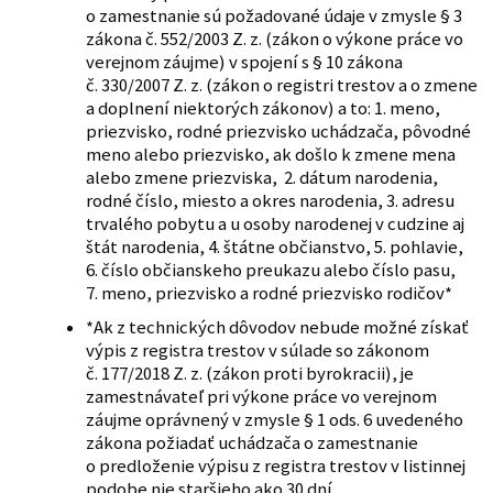
o zamestnanie sú požadované údaje v zmysle § 3
zákona č. 552/2003 Z. z. (zákon o výkone práce vo
verejnom záujme) v spojení s § 10 zákona
č. 330/2007 Z. z. (zákon o registri trestov a o zmene
a doplnení niektorých zákonov) a to: 1. meno,
priezvisko, rodné priezvisko uchádzača, pôvodné
meno alebo priezvisko, ak došlo k zmene mena
alebo zmene priezviska, 2. dátum narodenia,
rodné číslo, miesto a okres narodenia, 3. adresu
trvalého pobytu a u osoby narodenej v cudzine aj
štát narodenia, 4. štátne občianstvo, 5. pohlavie,
6. číslo občianskeho preukazu alebo číslo pasu,
7. meno, priezvisko a rodné priezvisko rodičov*
*Ak z technických dôvodov nebude možné získať
výpis z registra trestov v súlade so zákonom
č. 177/2018 Z. z. (zákon proti byrokracii), je
zamestnávateľ pri výkone práce vo verejnom
záujme oprávnený v zmysle § 1 ods. 6 uvedeného
zákona požiadať uchádzača o zamestnanie
o predloženie výpisu z registra trestov v listinnej
podobe nie staršieho ako 30 dní