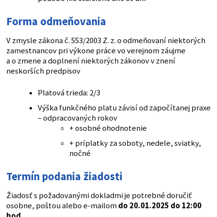
Forma odmeňovania
V zmysle zákona č. 553/2003 Z. z. o odmeňovaní niektorých
zamestnancov pri výkone práce vo verejnom záujme
a o zmene a doplnení niektorých zákonov v znení
neskorších predpisov
Platová trieda: 2/3
Výška funkčného platu závisí od započítanej praxe
– odpracovaných rokov
+ osobné ohodnotenie
+ príplatky za soboty, nedele, sviatky,
nočné
Termín podania žiadosti
Žiadosť s požadovanými dokladmi je potrebné doručiť
osobne, poštou alebo e-mailom
do 20.01.2025 do 12:00
hod.