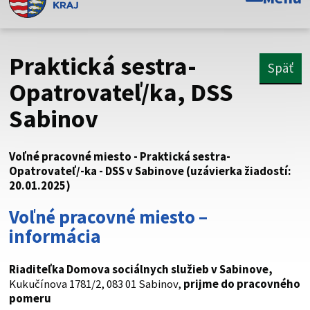
Toto je oficiálna webová stránka Prešovského
samosprávneho kraja. Oficiálne stránky využívajú doménu
psk.sk.
Praktická sestra-
Späť
Táto stránka je zabezpečená
Opatrovateľ/ka, DSS
Sabinov
Buďte pozorní a vždy sa uistite, že zdieľate informácie iba
cez zabezpečenú webovú stránku. Zabezpečená stránka
vždy začína https:// pred názvom domény webového sídla.
Voľné pracovné miesto - Praktická sestra-
Opatrovateľ/-ka - DSS v Sabinove (uzávierka žiadostí:
20.01.2025)
Voľné pracovné miesto –
informácia
Riaditeľka Domova sociálnych služieb v Sabinove
,
Kukučínova 1781/2, 083 01 Sabinov,
prijme do pracovného
pomeru