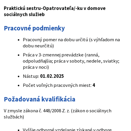
Praktickú sestru-Opatrovateľa/-ku v domove
sociálnych služieb
Pracovné podmienky
Pracovný pomer na dobu určitú (s výhľadom na
dobu neurčitú)
Práca v 3-zmennej prevádzke (ranná,
odpoludňajšia; práca v soboty, nedele, sviatky;
práca v noci)
Nástup:
01.02.2025
Počet voľných pracovných miest:
4
Požadovaná kvalifikácia
V zmysle zákona č. 448/2008 Z. z. (zákon o sociálnych
službách)
Vyššie odborné vzdelanie získané v odbore