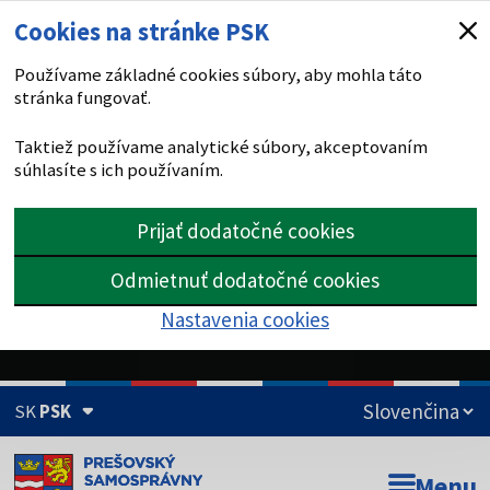
Cookies na stránke PSK
Používame základné cookies súbory, aby mohla táto
stránka fungovať.
Taktiež používame analytické súbory, akceptovaním
súhlasíte s ich používaním.
Prijať dodatočné cookies
Odmietnuť dodatočné cookies
Nastavenia cookies
SK
PSK
Doména psk.sk je oficiálna
Menu