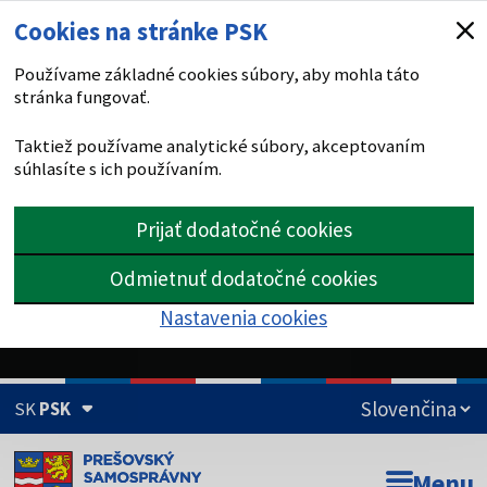
Cookies na stránke PSK
Používame základné cookies súbory, aby mohla táto
stránka fungovať.
Taktiež používame analytické súbory, akceptovaním
súhlasíte s ich používaním.
Prijať dodatočné cookies
Odmietnuť dodatočné cookies
Nastavenia cookies
SK
PSK
Doména psk.sk je oficiálna
Menu