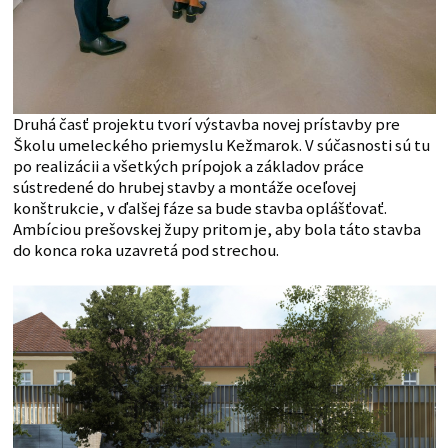
Druhá časť projektu tvorí výstavba novej prístavby pre
Školu umeleckého priemyslu Kežmarok. V súčasnosti sú tu
po realizácii a všetkých prípojok a základov práce
sústredené do hrubej stavby a montáže oceľovej
konštrukcie, v ďalšej fáze sa bude stavba oplášťovať.
Ambíciou prešovskej župy pritom je, aby bola táto stavba
do konca roka uzavretá pod strechou.