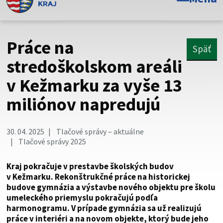
Toto je oficiálna webová stránka Prešovského
samosprávneho kraja. Oficiálne stránky využívajú doménu
psk.sk.
Práce na
Späť
Táto stránka je zabezpečená
stredoškolskom areáli
v Kežmarku za vyše 13
Buďte pozorní a vždy sa uistite, že zdieľate informácie iba
cez zabezpečenú webovú stránku. Zabezpečená stránka
miliónov napredujú
vždy začína https:// pred názvom domény webového sídla.
30. 04. 2025
Tlačové správy – aktuálne
Tlačové správy 2025
Kraj pokračuje v prestavbe školských budov
v Kežmarku. Rekonštrukčné práce na historickej
budove gymnázia a výstavbe nového objektu pre školu
umeleckého priemyslu pokračujú podľa
harmonogramu. V prípade gymnázia sa už realizujú
práce v interiéri a na novom objekte, ktorý bude jeho