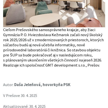
Cieľom Prešovského samosprávneho kraja je, aby žiaci
Gymnázia P. O. Hviezdoslava Kežmarok začali nový školský
rok 2025/2026 už v zmodernizovaných priestoroch, ktorých
súčasťou budú aj nová učebňa informatiky, nové
prírodovedné laboratóriá či knižnica. So stavbou objektu
pre ŠUP sa bude pokračovať aj v nasledujúcom roku,
s plánovaným ukončením všetkých činností na jeseň 2026.
Realizuje ich spoločnosť GMT development s.r.o., Prešov.
Autor:
Daša Jeleňová, hovorkyňa PSK
V Prešove 30. 4. 2025
Aktualizované: 30. 4. 2025