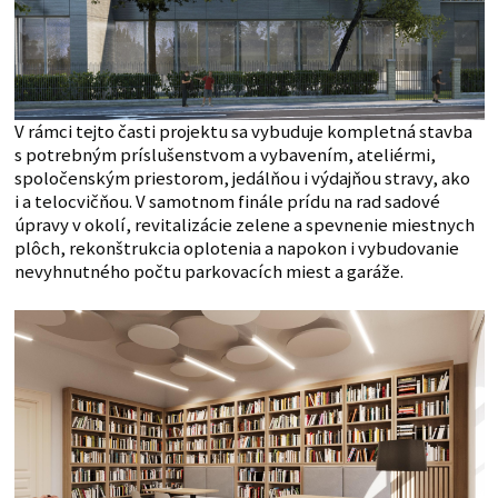
V rámci tejto časti projektu sa vybuduje kompletná stavba
s potrebným príslušenstvom a vybavením, ateliérmi,
spoločenským priestorom, jedálňou i výdajňou stravy, ako
i a telocvičňou. V samotnom finále prídu na rad sadové
úpravy v okolí, revitalizácie zelene a spevnenie miestnych
plôch, rekonštrukcia oplotenia a napokon i vybudovanie
nevyhnutného počtu parkovacích miest a garáže.