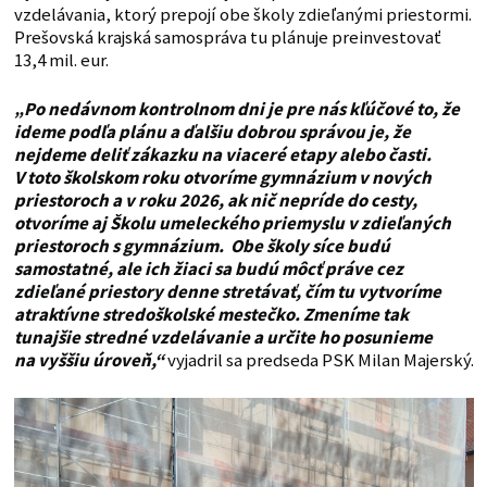
vzdelávania, ktorý prepojí obe školy zdieľanými priestormi.
Prešovská krajská samospráva tu plánuje preinvestovať
13,4 mil. eur.
„Po nedávnom kontrolnom dni je pre nás kľúčové to, že
ideme podľa plánu a ďalšiu dobrou správou je, že
nejdeme deliť zákazku na viaceré etapy alebo časti.
V toto školskom roku otvoríme gymnázium v nových
priestoroch a v roku 2026, ak nič nepríde do cesty,
otvoríme aj Školu umeleckého priemyslu v zdieľaných
priestoroch s gymnázium.
Obe školy síce budú
samostatné, ale ich žiaci sa budú môcť práve cez
zdieľané priestory denne stretávať, čím tu vytvoríme
atraktívne stredoškolské mestečko. Zmeníme tak
tunajšie stredné vzdelávanie a určite ho posunieme
na vyššiu úroveň,“
vyjadril sa predseda PSK Milan Majerský.