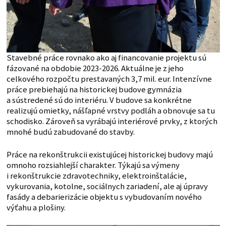
Stavebné práce rovnako ako aj financovanie projektu sú
fázované na obdobie 2023-2026. Aktuálne je z jeho
celkového rozpočtu prestavaných 3,7 mil. eur. Intenzívne
práce prebiehajú na historickej budove gymnázia
a sústredené sú do interiéru. V budove sa konkrétne
realizujú omietky, nášľapné vrstvy podláh a obnovuje sa tu
schodisko. Zároveň sa vyrábajú interiérové prvky, z ktorých
mnohé budú zabudované do stavby.
Práce na rekonštrukcii existujúcej historickej budovy majú
omnoho rozsiahlejší charakter. Týkajú sa výmeny
i rekonštrukcie zdravotechniky, elektroinštalácie,
vykurovania, kotolne, sociálnych zariadení, ale aj úpravy
fasády a debarierizácie objektu s vybudovaním nového
výťahu a plošiny.