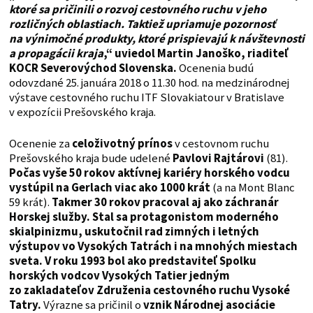
ktoré sa pričinili o rozvoj cestovného ruchu v jeho
rozličných oblastiach. Taktiež upriamuje pozornosť
na výnimočné produkty, ktoré prispievajú k
návštevnosti
a propagácii kraja
,“ uviedol Martin Janoško, riaditeľ
KOCR Severovýchod Slovenska.
Ocenenia budú
odovzdané 25. januára 2018 o 11.30 hod. na medzinárodnej
výstave cestovného ruchu ITF Slovakiatour v Bratislave
v expozícii Prešovského kraja.
Ocenenie za
celoživotný prínos
v cestovnom ruchu
Prešovského kraja bude udelené
Pavlovi Rajtárovi
(81).
Počas vyše 50 rokov aktívnej kariéry horského vodcu
vystúpil na Gerlach viac ako 1000 krát
(a na Mont Blanc
59 krát).
Takmer 30 rokov pracoval aj ako záchranár
Horskej služby. Stal sa protagonistom moderného
skialpinizmu, uskutočnil rad zimných i letných
výstupov vo Vysokých Tatrách i na mnohých miestach
sveta. V roku 1993 bol ako predstaviteľ Spolku
horských vodcov Vysokých Tatier jedným
zo zakladateľov Združenia cestovného ruchu Vysoké
Tatry.
Výrazne sa pričinil o
vznik Národnej asociácie