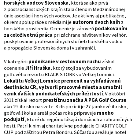
horských vodcov Slovenska
, ktorá sa ako prvá
z postsocialistických krajín stala členom Medzinárodnej
únie asociácií horských vodcov. Je aktívny aj publikačne,
okrem spolupráce s médiami je
autorom dvoch kníh
z
horského prostredia. Ocenenie je zároveň
poďakovaním
za celoživotnú prácu
pri záchrane návštevníkov veľhôr,
poskytovanie profesionálnych služieb horského vodcu
a propagácie Slovenska doma i v zahraničí.
V kategórii
podnikanie v cestovnom ruchu
získal
ocenenie
Jiří Hruška
, ktorý stojí za vybudovaním
golfového rezortu BLACK STORK vo Veľkej Lomnici.
Lokalitu Veľkej Lomnice premenil na vyhľadávanú
destináciu CR, vytvoril pracovné miesta a umožnil
vznik ďalších podnikateľských príležitostí
. V októbri
2011 získal rezort
prestížnu značku A PGA Golf Course
ako 19. ihrisko na svete. K dispozícii je 27-jamkové ihrisko,
golfová škola a areál počas roka pripravuje
mnoho
podujatí
, ktoré do regiónu lákajú domácich a zahraničných
hostí. Patrí k nim aj charitatívne podujatie CHARITY GOLF
CUP pod záštitou Petra Bondru. Súčasťou areálu je hotel