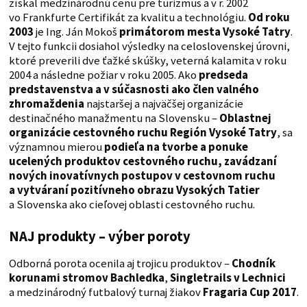
získal medzinárodnú cenu pre turizmus a v r. 2002
vo Frankfurte Certifikát za kvalitu a technológiu.
Od roku
2003
je Ing. Ján Mokoš
primátorom mesta Vysoké Tatry
.
V tejto funkcii dosiahol výsledky na celoslovenskej úrovni,
ktoré preverili dve ťažké skúšky, veterná kalamita v roku
2004 a následne požiar v roku 2005. Ako
predseda
predstavenstva a v súčasnosti ako člen valného
zhromaždenia
najstaršej a najväčšej organizácie
destinačného manažmentu na Slovensku –
Oblastnej
organizácie cestovného ruchu Región Vysoké Tatry
, sa
významnou mierou
podieľa na tvorbe a ponuke
ucelených produktov cestovného ruchu, zavádzaní
nových inovatívnych postupov v cestovnom ruchu
a vytváraní pozitívneho obrazu Vysokých Tatier
a Slovenska ako cieľovej oblasti cestovného ruchu.
NAJ produkty – výber poroty
Odborná porota ocenila aj trojicu produktov –
Chodník
korunami stromov Bachledka
,
Singletrails v Lechnici
a medzinárodný futbalový turnaj žiakov
Fragaria Cup 2017
.