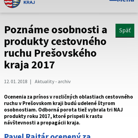
Toto je oficiálna webová stránka Prešovského
samosprávneho kraja. Oficiálne stránky využívajú doménu
psk.sk.
Poznáme osobnosti a
Späť
Táto stránka je zabezpečená
produkty cestovného
ruchu Prešovského
Buďte pozorní a vždy sa uistite, že zdieľate informácie iba
cez zabezpečenú webovú stránku. Zabezpečená stránka
kraja 2017
vždy začína https:// pred názvom domény webového sídla.
12. 01. 2018
Aktuality - archiv
Ocenenia za prínos v rozličných oblastiach cestovného
ruchu v Prešovskom kraji budú udelené štyrom
osobnostiam. Odborná porota tiež vybrala tri NAJ
produkty roku 2017, ktoré prispeli k rastu
návštevnosti a propagácii kraja.
Pavel Rajtár ocenený za