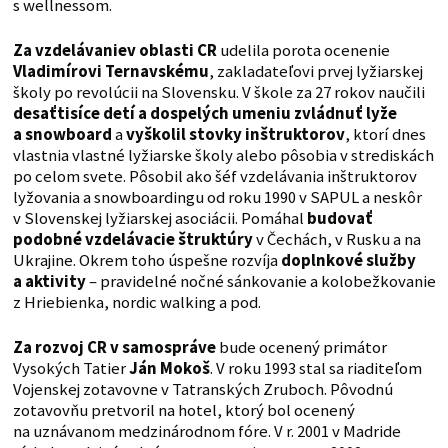
s wellnessom.
Za vzdelávanie
v oblasti CR
udelila porota ocenenie
Vladimírovi Ternavskému
, zakladateľovi prvej lyžiarskej
školy po revolúcii na Slovensku. V škole za 27 rokov naučili
desaťtisíce detí a dospelých umeniu zvládnuť lyže
a snowboard
a
vyškolil stovky inštruktorov
, ktorí dnes
vlastnia vlastné lyžiarske školy alebo pôsobia v strediskách
po celom svete. Pôsobil ako šéf vzdelávania inštruktorov
lyžovania a snowboardingu od roku 1990 v SAPUL a neskôr
v Slovenskej lyžiarskej asociácii. Pomáhal
budovať
podobné vzdelávacie štruktúry
v Čechách, v Rusku a na
Ukrajine. Okrem toho úspešne rozvíja
doplnkové služby
a aktivity
– pravidelné nočné sánkovanie a kolobežkovanie
z Hriebienka, nordic walking a pod.
Za rozvoj CR v samospráve
bude ocenený primátor
Vysokých Tatier
Ján Mokoš
. V roku 1993 stal sa riaditeľom
Vojenskej zotavovne v Tatranských Zruboch. Pôvodnú
zotavovňu pretvoril na hotel, ktorý bol ocenený
na uznávanom medzinárodnom fóre. V r. 2001 v Madride