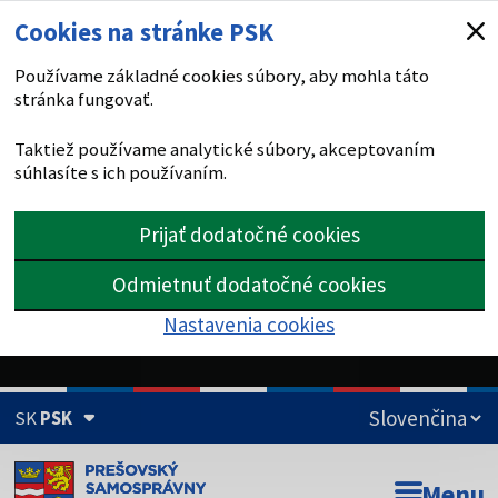
Cookies na stránke PSK
Používame základné cookies súbory, aby mohla táto
stránka fungovať.
Taktiež používame analytické súbory, akceptovaním
súhlasíte s ich používaním.
Prijať dodatočné cookies
Odmietnuť dodatočné cookies
Nastavenia cookies
SK
PSK
Doména psk.sk je oficiálna
Menu