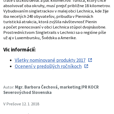
trate s dĺžkou deväť a päť kilometrov. Turista, ktorý chce
absolvovať oba okruhy, musí prejsť približne 18 kilometrov.
Vybudovaním singletrackov v malej obci Lechnica, kde žije
iba necelých 240 obyvateľov, pribudla v Pieninách
turistická atrakcia, ktorá zvýšila návštevnosť Pienin
a počet prenocovaní v obci Lechnica stúpol dvojnásobne.
Prostredníctvom Singletrails v Lechnici sa o regióne píše
už aj v Luxembursku, Švédsku a Amerike.
Vic informácií:
Všetky nominované produkty 2017
Ocenení v predošlých ročníkoch
Autor:
Mgr. Barbora Čechová, marketing/PR KOCR
Severovýchod Slovenska
V Prešove 12. 1. 2018