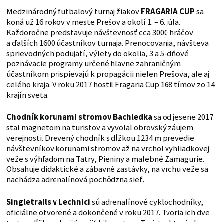
Medzinárodný futbalový turnaj žiakov
FRAGARIA CUP
sa
koná už 16 rokov v meste Prešov a okolí 1. – 6. júla.
Každoročne predstavuje návštevnosť cca 3000 hráčov
a ďalších 1600 účastníkov turnaja. Prenocovania, návšteva
sprievodných podujatí, výlety do okolia, 3 a 5-dňové
poznávacie programy určené hlavne zahraničným
účastníkom prispievajú k propagácii nielen Prešova, ale aj
celého kraja. V roku 2017 hostil Fragaria Cup 168 tímov zo 14
krajín sveta.
Chodník korunami stromov Bachledka
sa od jesene 2017
stal magnetom na turistov a vyvolal obrovský záujem
verejnosti. Drevený chodník s dĺžkou 1234 m prevedie
návštevníkov korunami stromov až na vrchol vyhliadkovej
veže s výhľadom na Tatry, Pieniny a malebné Zamagurie.
Obsahuje didaktické a zábavné zastávky, na vrchu veže sa
nachádza adrenalínová pochôdzna sieť.
Singletrails v Lechnici
sú adrenalínové cyklochodníky,
oficiálne otvorené a dokončené v roku 2017. Tvoria ich dve