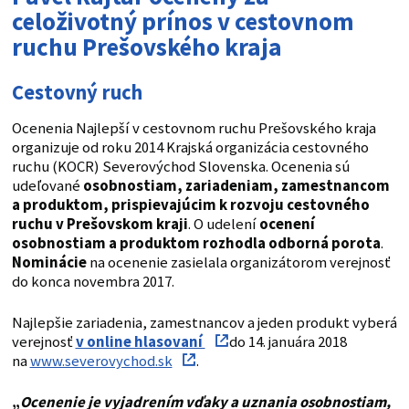
celoživotný prínos v cestovnom
ruchu Prešovského kraja
Cestovný ruch
Ocenenia Najlepší v cestovnom ruchu Prešovského kraja
organizuje od roku 2014 Krajská organizácia cestovného
ruchu (KOCR) Severovýchod Slovenska. Ocenenia sú
udeľované
osobnostiam, zariadeniam, zamestnancom
a produktom, prispievajúcim k rozvoju cestovného
ruchu v Prešovskom kraji
. O udelení
ocenení
osobnostiam a produktom rozhodla odborná porota
.
Nominácie
na ocenenie zasielala organizátorom verejnosť
do konca novembra 2017.
Najlepšie zariadenia, zamestnancov a jeden produkt vyberá
verejnosť
v online hlasovaní
do 14. januára 2018
na
www.severovychod.sk
.
„
Ocenenie je vyjadrením vďaky a uznania osobnostiam,