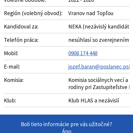
Región (volebný obvod):
Vranov nad Topľou
Kandidoval za:
NEKA (nezávislý kandidát)
Telefón práca:
nesúhlasí so zverejnením
Mobil:
0908 174 448
E-mail:
jozef.baran@poslanec.psk.
Komisia:
Komisia sociálnych vecí a
rodiny pri Zastupiteľstve 
Klub:
Klub HLAS a nezávislí
Boli tieto informácie pre vás užitočné?
Áno