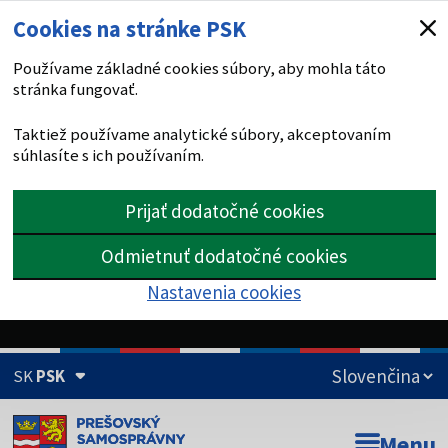
Cookies na stránke PSK
Používame základné cookies súbory, aby mohla táto
stránka fungovať.
Taktiež používame analytické súbory, akceptovaním
súhlasíte s ich používaním.
Prijať dodatočné cookies
Odmietnuť dodatočné cookies
Nastavenia cookies
SK
PSK
Doména psk.sk je oficiálna
Menu