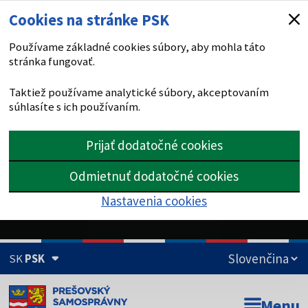
Cookies na stránke PSK
Používame základné cookies súbory, aby mohla táto
stránka fungovať.
Taktiež používame analytické súbory, akceptovaním
súhlasíte s ich používaním.
Prijať dodatočné cookies
Odmietnuť dodatočné cookies
Nastavenia cookies
SK
PSK
Doména psk.sk je oficiálna
Menu