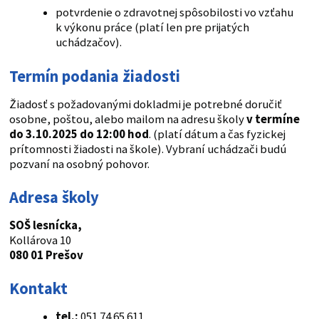
potvrdenie o zdravotnej spôsobilosti vo vzťahu
k výkonu práce (platí len pre prijatých
uchádzačov).
Termín podania žiadosti
Žiadosť s požadovanými dokladmi je potrebné doručiť
osobne, poštou, alebo mailom na adresu školy
v termíne
do 3.10.2025 do 12:00 hod
. (platí dátum a čas fyzickej
prítomnosti žiadosti na škole). Vybraní uchádzači budú
pozvaní na osobný pohovor.
Adresa školy
SOŠ lesnícka,
Kollárova 10
080 01 Prešov
Kontakt
tel.:
051 74 65 611