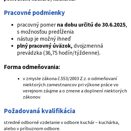
Pracovné podmienky
pracovný pomer
na dobu určitú
do 30.6.2025
,
s možnosťou predĺženia
nástup je možný ihneď
plný pracovný úväzok,
dvojzmenná
prevádzka (36,75 hodín/týždenne).
Forma odmeňovania:
v zmysle zákona č.553/2003 Z.z. o odmeňovaní
niektorých zamestnancov pri výkone práce vo
verejnom záujme a o zmene a doplnení niektorých
zákonov.
Požadovaná kvalifikácia
stredné odborné vzdelanie v odbore kuchár – kuchárka,
alebo v príbuznom odbore.