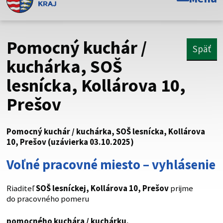
Toto je oficiálna webová stránka Prešovského
samosprávneho kraja. Oficiálne stránky využívajú doménu
psk.sk.
Pomocný kuchár /
Späť
Táto stránka je zabezpečená
kuchárka, SOŠ
lesnícka, Kollárova 10,
Buďte pozorní a vždy sa uistite, že zdieľate informácie iba
cez zabezpečenú webovú stránku. Zabezpečená stránka
Prešov
vždy začína https:// pred názvom domény webového sídla.
Pomocný kuchár / kuchárka, SOŠ lesnícka, Kollárova
10, Prešov (uzávierka 03.10.2025)
Voľné pracovné miesto – vyhlásenie
Riaditeľ
SOŠ lesníckej, Kollárova 10, Prešov
prijme
do pracovného pomeru
pomocného kuchára / kuchárku.