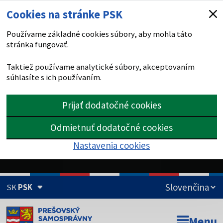
Cookies na stránke PSK
Používame základné cookies súbory, aby mohla táto
stránka fungovať.
Taktiež používame analytické súbory, akceptovaním
súhlasíte s ich používaním.
Prijať dodatočné cookies
Odmietnuť dodatočné cookies
Nastavenia cookies
SK
PSK
Doména psk.sk je oficiálna
Menu