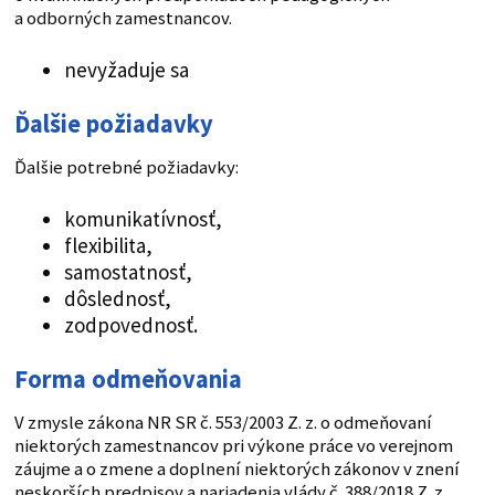
a odborných zamestnancov.
nevyžaduje sa
Ďalšie požiadavky
Ďalšie potrebné požiadavky:
komunikatívnosť,
flexibilita,
samostatnosť,
dôslednosť,
zodpovednosť.
Forma odmeňovania
V zmysle zákona NR SR č. 553/2003 Z. z. o odmeňovaní
niektorých zamestnancov pri výkone práce vo verejnom
záujme a o zmene a doplnení niektorých zákonov v znení
neskorších predpisov a nariadenia vlády č. 388/2018 Z. z.,