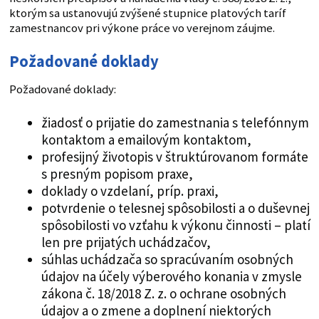
ktorým sa ustanovujú zvýšené stupnice platových taríf
zamestnancov pri výkone práce vo verejnom záujme.
Požadované doklady
Požadované doklady:
žiadosť o prijatie do zamestnania s telefónnym
kontaktom a emailovým kontaktom,
profesijný životopis v štruktúrovanom formáte
s presným popisom praxe,
doklady o vzdelaní, príp. praxi,
potvrdenie o telesnej spôsobilosti a o duševnej
spôsobilosti vo vzťahu k výkonu činnosti – platí
len pre prijatých uchádzačov,
súhlas uchádzača so spracúvaním osobných
údajov na účely výberového konania v zmysle
zákona č. 18/2018 Z. z. o ochrane osobných
údajov a o zmene a doplnení niektorých