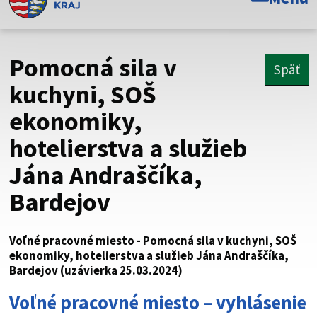
Toto je oficiálna webová stránka Prešovského
samosprávneho kraja. Oficiálne stránky využívajú doménu
psk.sk.
Pomocná sila v
Späť
Táto stránka je zabezpečená
kuchyni, SOŠ
ekonomiky,
Buďte pozorní a vždy sa uistite, že zdieľate informácie iba
cez zabezpečenú webovú stránku. Zabezpečená stránka
hotelierstva a služieb
vždy začína https:// pred názvom domény webového sídla.
Jána Andraščíka,
Bardejov
Voľné pracovné miesto - Pomocná sila v kuchyni, SOŠ
ekonomiky, hotelierstva a služieb Jána Andraščíka,
Bardejov (uzávierka 25.03.2024)
Voľné pracovné miesto – vyhlásenie