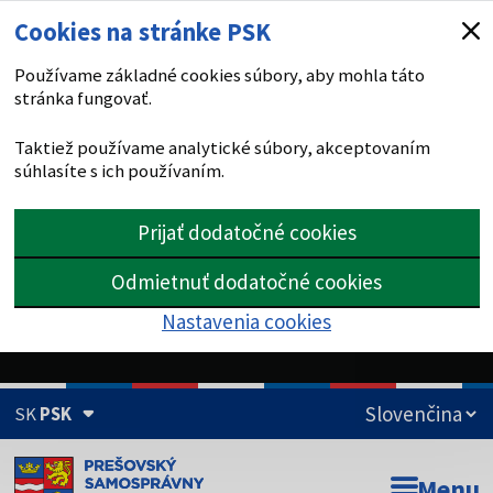
Cookies na stránke PSK
Používame základné cookies súbory, aby mohla táto
stránka fungovať.
Taktiež používame analytické súbory, akceptovaním
súhlasíte s ich používaním.
Prijať dodatočné cookies
Odmietnuť dodatočné cookies
Nastavenia cookies
SK
PSK
Doména psk.sk je oficiálna
Menu