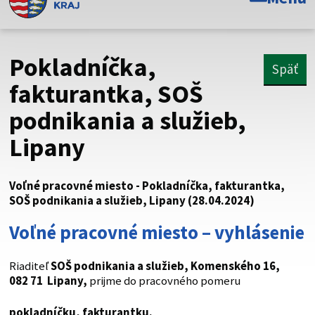
Toto je oficiálna webová stránka Prešovského
samosprávneho kraja. Oficiálne stránky využívajú doménu
psk.sk.
Pokladníčka,
Späť
Táto stránka je zabezpečená
fakturantka, SOŠ
podnikania a služieb,
Buďte pozorní a vždy sa uistite, že zdieľate informácie iba
cez zabezpečenú webovú stránku. Zabezpečená stránka
Lipany
vždy začína https:// pred názvom domény webového sídla.
Voľné pracovné miesto - Pokladníčka, fakturantka,
SOŠ podnikania a služieb, Lipany (28.04.2024)
Voľné pracovné miesto – vyhlásenie
Riaditeľ
SOŠ podnikania a služieb, Komenského 16,
082 71 Lipany,
prijme do pracovného pomeru
pokladníčku, fakturantku.