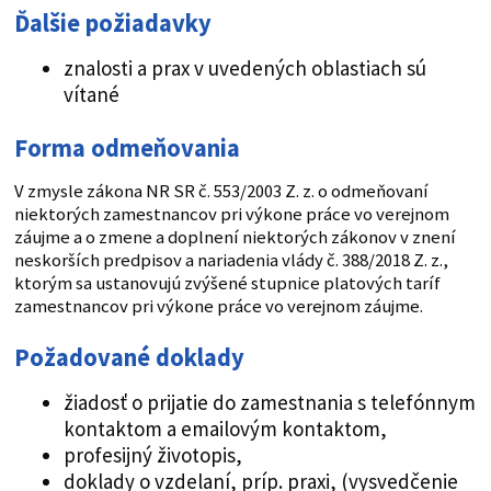
Ďalšie požiadavky
znalosti a prax v uvedených oblastiach sú
vítané
Forma odmeňovania
V zmysle zákona NR SR č. 553/2003 Z. z. o odmeňovaní
niektorých zamestnancov pri výkone práce vo verejnom
záujme a o zmene a doplnení niektorých zákonov v znení
neskorších predpisov a nariadenia vlády č. 388/2018 Z. z.,
ktorým sa ustanovujú zvýšené stupnice platových taríf
zamestnancov pri výkone práce vo verejnom záujme.
Požadované doklady
žiadosť o prijatie do zamestnania s telefónnym
kontaktom a emailovým kontaktom,
profesijný životopis,
doklady o vzdelaní, príp. praxi, (vysvedčenie