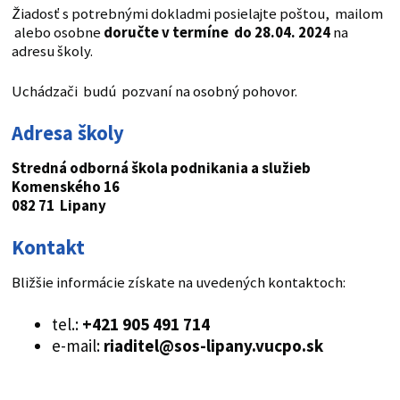
Žiadosť s potrebnými dokladmi posielajte poštou, mailom
alebo osobne
doručte v termíne
do 28.04. 2024
na
adresu školy.
Uchádzači budú pozvaní na osobný pohovor.
Adresa školy
Stredná odborná škola podnikania a služieb
Komenského 16
082 71 Lipany
Kontakt
Bližšie informácie získate na uvedených kontaktoch:
tel.:
+421 905 491 714
e-mail:
riaditel@sos-lipany.vucpo.sk