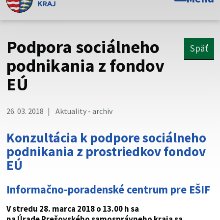
Toto je oficiálna webová stránka Prešovského
samosprávneho kraja. Oficiálne stránky využívajú doménu
psk.sk.
Podpora sociálneho
Späť
Táto stránka je zabezpečená
podnikania z fondov
EÚ
Buďte pozorní a vždy sa uistite, že zdieľate informácie iba
cez zabezpečenú webovú stránku. Zabezpečená stránka
vždy začína https:// pred názvom domény webového sídla.
26. 03. 2018
Aktuality - archiv
Konzultácia k podpore sociálneho
podnikania z prostriedkov fondov
EÚ
Informačno-poradenské centrum pre EŠIF
V stredu 28. marca 2018 o 13.00 h sa
na Úrade Prešovského samosprávneho kraja sa