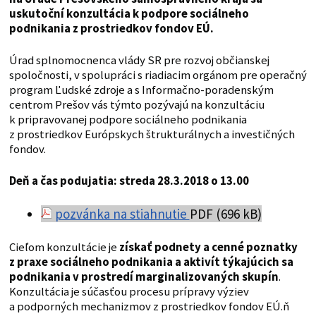
uskutoční konzultácia k podpore sociálneho
podnikania z prostriedkov fondov EÚ.
Úrad splnomocnenca vlády SR pre rozvoj občianskej
spoločnosti, v spolupráci s riadiacim orgánom pre operačný
program Ľudské zdroje a s Informačno-poradenským
centrom Prešov vás týmto pozývajú na konzultáciu
k pripravovanej podpore sociálneho podnikania
z prostriedkov Európskych štrukturálnych a investičných
fondov.
Deň a čas podujatia: streda 28.3.2018 o 13.00
pozvánka na stiahnutie
PDF (696 kB)
Cieľom konzultácie je
získať podnety a cenné poznatky
z praxe sociálneho podnikania a aktivít týkajúcich sa
podnikania v prostredí marginalizovaných skupín
.
Konzultácia je súčasťou procesu prípravy výziev
a podporných mechanizmov z prostriedkov fondov EÚ.ň