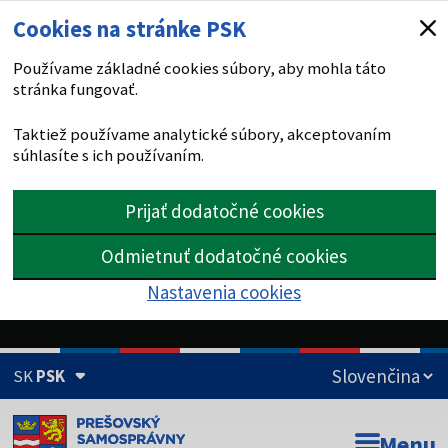
Cookies na stránke PSK
Používame základné cookies súbory, aby mohla táto
stránka fungovať.
Taktiež používame analytické súbory, akceptovaním
súhlasíte s ich používaním.
Prijať dodatočné cookies
Odmietnuť dodatočné cookies
Nastavenia cookies
SK
PSK
Doména psk.sk je oficiálna
Menu