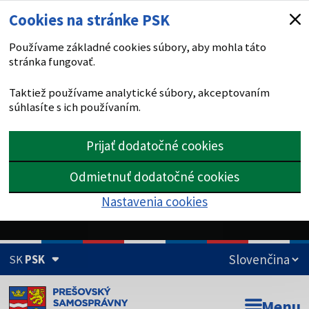
Cookies na stránke PSK
Používame základné cookies súbory, aby mohla táto
stránka fungovať.
Taktiež používame analytické súbory, akceptovaním
súhlasíte s ich používaním.
Prijať dodatočné cookies
Odmietnuť dodatočné cookies
Nastavenia cookies
SK
PSK
Doména psk.sk je oficiálna
Menu