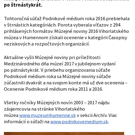
po štrnástykrát.
Tohtoročná súťaž Podnikové médium roka 2016 prebiehala
v štrnástich kategóriách. Porota vyberala víťazov z 294
prihlásených formátov. Múzejné noviny 2016 Vihorlatského
múzea v Humennom získali ocenenie v kategórii Časopisy
neziskových a rozpočtových organizácií.
Aktuálne vyšli Múzejné noviny pri príležitosti
Medzinárodného dňa múzeí 2017 v jubilejnom vydaní
po pätnástykrát. V priebehu organizovania súťaže
Podnikové médium roka sa Múzejné noviny súťaže
zúčastnili dvakrát a na svojom konte má už dve ocenenia –
Ocenenie Podnikové médium roka 2011 a 2016.
Všetky ročníky Múzejných novín 2003 – 2017 nájdu
záujemcovia na stránke Vihorlatského
múzea
www.muzeumhumenne.sk
v sekcii Archív. Viac
informácií o súťaži na
www.podnikovemedium.sk
.