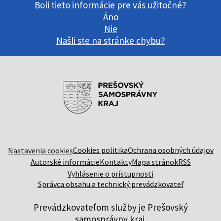
Boli tieto informácie pre vás užitočné?
Áno
Nie
Našli ste na stránke chybu?
Cookies politika
Ochrana osobných údajov
Nastavenia cookies
Autorské informácie
Kontakty
Mapa stránok
RSS
Vyhlásenie o prístupnosti
Správca obsahu a technický prevádzkovateľ
Prevádzkovateľom služby je Prešovský
samosprávny kraj.