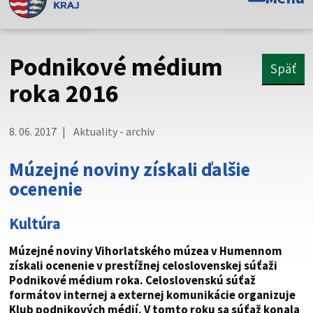
Toto je oficiálna webová stránka Prešovského
samosprávneho kraja. Oficiálne stránky využívajú doménu
psk.sk.
Podnikové médium
Späť
Táto stránka je zabezpečená
roka 2016
Buďte pozorní a vždy sa uistite, že zdieľate informácie iba
cez zabezpečenú webovú stránku. Zabezpečená stránka
8. 06. 2017
Aktuality - archiv
vždy začína https:// pred názvom domény webového sídla.
Múzejné noviny získali ďalšie
ocenenie
Kultúra
Múzejné noviny Vihorlatského múzea v Humennom
získali ocenenie v prestížnej celoslovenskej súťaži
Podnikové médium roka. Celoslovenskú súťaž
formátov internej a externej komunikácie organizuje
Klub podnikových médií. V tomto roku sa súťaž konala