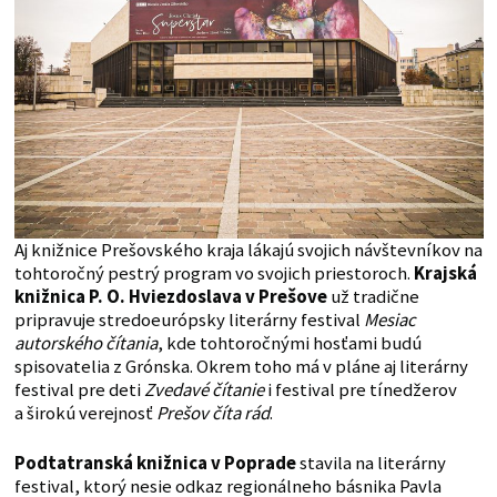
Aj knižnice Prešovského kraja lákajú svojich návštevníkov na
tohtoročný pestrý program vo svojich priestoroch.
Krajská
knižnica P. O. Hviezdoslava v Prešove
už tradične
pripravuje stredoeurópsky literárny festival
Mesiac
autorského čítania
, kde tohtoročnými hosťami budú
spisovatelia z Grónska. Okrem toho má v pláne aj literárny
festival pre deti
Zvedavé čítanie
i festival pre tínedžerov
a širokú verejnosť
Prešov číta rád
.
Podtatranská knižnica v Poprade
stavila na literárny
festival, ktorý nesie odkaz regionálneho básnika Pavla