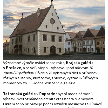
Významné výročie oslávi tento rok aj
Krajská galéria
v Prešove
, a to veľkolepo – výstavou pod názvom
70
rokov/70 príbehov
. Pôjde o 70 vybraných diel a príbehov
rôznych autorov, kurátorov, zbierok, výstav i kľúčových
momentov zo 70.-ročnej existencie galérie.
Tatranská galéria v Poprade
chystá medzinárodnú
výstavu svetoznámeho architekta Oscara Niemeyera.
Okrem toho pripravuje počas letných mesiacov zaujímavé