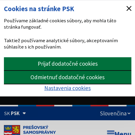
Cookies na stránke PSK
Používame základné cookies súbory, aby mohla táto
stránka fungovať.
Taktiež používame analytické súbory, akceptovaním
súhlasíte s ich používaním.
Prijať dodatočné cookies
Odmietnuť dodatočné cookies
Nastavenia cookies
SK
PSK
Doména psk.sk je oficiálna
Menu