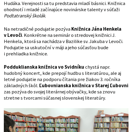
Hudáka. Verejnosti sa tu predstavia mladí básnici. Knižnica
ohodnotí i mladé začínajúce novinárske talenty v súťaži
Podtatranský školák
.
Na netradičné podujatie pozýva
Knižnica Jána Henkela
v Levoči
. Konkrétne na seminár o stredovej knižnici J.
Henkela, ktorá sa nachádza v Bazilike sv. Jakuba v Levoči.
Podujatie sa uskutoční v máji a jeho súčasťou bude
i prehliadka knižnice.
Podduklianska knižnica vo Svidníku
chystá napr.
hudobný koncert, kde prepojí hudbu s literatúrou, ale aj
letné podujatie na podporu čítania pre žiakov 3. ročníka
základných škôl.
Ľubovnianska knižnica v Starej Ľubovni
zas pozýva do svojej literárnej obývačky, kde sa znovu
stretne s tvorcami súčasnej slovenskej literatúry.