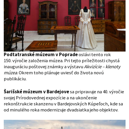
Podtatranské múzeum v Poprade
oslávi tento rok
150. výročie založenia múzea. Pri tejto príležitosti chystá
inauguráciu poštovej známky a výstavu
Akvizície – klenoty
múzea
. Okrem toho plánuje uviesť do života novú
publikáciu.
Šarišské múzeum v Bardejove
sa pripravuje na 40. výročie
svojej Prírodovednej expozície a na ukončenie
rekonštrukcie skanzenu v Bardejovských Kúpeľoch, kde sa
od minulého roka modernizuje dvadsiatka jeho objektov.