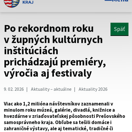
Toto je oficiálna webová stránka Prešovského
samosprávneho kraja. Oficiálne stránky využívajú doménu
psk.sk.
Po rekordnom roku
Späť
Táto stránka je zabezpečená
v župných kultúrnych
inštitúciách
Buďte pozorní a vždy sa uistite, že zdieľate informácie iba
cez zabezpečenú webovú stránku. Zabezpečená stránka
prichádzajú premiéry,
vždy začína https:// pred názvom domény webového sídla.
výročia aj festivaly
9. 02. 2026
Aktuality – aktuálne
Aktuality 2026
Viac ako 1,2 milióna návštevníkov zaznamenali v
minulom roku múzeá, galérie, divadlá, knižnice a
hvezdárne v zriaďovateľskej pôsobnosti Prešovského
samosprávneho kraja. Obľube sa tešili domáce i
zahraničné výstavy, ale aj tematické, tradičné či