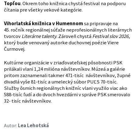
Topľou
. Okrem toho knižnica chystá festival na podporu
čítania pre všetky vekové kategórie.
Vihorlatská knižnica v Humennom
sa pripravuje na
45. ročník regionálnej súťaže neprofesionálnych literárnych
tvorcov
Literárne talenty
. Zároveň chystá
Festival slov 2026
,
ktorý bude venovaný autorke duchovnej poézie Viere
Čurmovej.
Kultúrne organizácie v zriaďovateľskej pôsobnosti PSK
prilákali vlani 1,24 milióna návštevníkov. Múzeá a galérie
pritom zaznamenali takmer 471-tisíc návštevníkov, župné
divadlá vyše 81-tisíc a umelecký súbor PUĽS 70-tisíc.
Služby ôsmich regionálnych knižníc vlani využilo viac ako
588-tisíc ľudí a do dvoch hvezdárni v správe PSK smerovalo
32- tisíc návštevníkov.
Autor:
Lea Lehotská