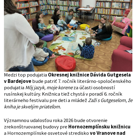
Medzi top podujatia
Okresnej knižnice Dávida Gutgesela
v Bardejove
bude patriť 7. ročník literárno-spoločenského
podujatia
Môj jazyk, moje korene
za účasti osobností
rusínskej kultúry. Knižnica tiež chystá v poradí 6. ročník
literárneho festivalu pre deti a mládež
Zaži s Gutgeselom, že
kniha je skvelým priateľom.
Významnou udalosťou roka 2026 bude otvorenie
zrekonštruovanej budovy pre
Hornozemplínsku knižnicu
a Hornozemplínske osvetové stredisko
vo Vranove nad