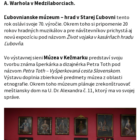
A. Warhola v Medzilaborciach.
Ľubovnianske múzeum – hrad v Starej Ľubovni
tento
rok oslávi svoje 70. výročie. Okrem toho si pripomenie 20
rokov hradných muzikálov a pre návštevníkov prichystá aj
novú expozíciu pod názvom
Život vojaka v kasárňach hradu
Ľubovňa
.
Vo výstavnej sieni
Múzea v Kežmarku
predstaví svoju
tvorbu známa šperkárka a dizajnérka Petra Toth pod
názvom
Petra Toth – Vyšperkovaná cesta Slovenskom
.
Výstavu doplnia zbierkové predmety múzea z oblasti
etnografie. Okrem toho múzeum plánuje zrekonštruovať
meštiansky dom na U. Dr. Alexandra č. 11, ktorý ma vo svojej
správe.