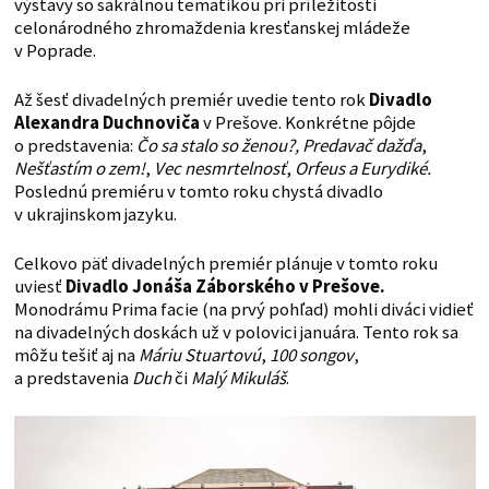
výstavy so sakrálnou tematikou pri príležitosti
celonárodného zhromaždenia kresťanskej mládeže
v Poprade.
Až šesť divadelných premiér uvedie tento rok
Divadlo
Alexandra Duchnoviča
v Prešove. Konkrétne pôjde
o predstavenia:
Čo sa stalo so ženou?,
Predavač dažďa
,
Nešťastím o zem!
,
Vec nesmrtelnosť
,
Orfeus a Eurydiké.
Poslednú premiéru v tomto roku chystá divadlo
v ukrajinskom jazyku.
Celkovo päť divadelných premiér plánuje v tomto roku
uviesť
Divadlo Jonáša Záborského v Prešove.
Monodrámu Prima facie (na prvý pohľad) mohli diváci vidieť
na divadelných doskách už v polovici januára. Tento rok sa
môžu tešiť aj na
Máriu Stuartovú
,
100 songov
,
a predstavenia
Duch
či
Malý Mikuláš
.