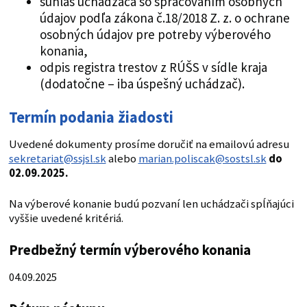
súhlas uchádzača so spracovaním osobných
údajov podľa zákona č.18/2018 Z. z. o ochrane
osobných údajov pre potreby výberového
konania,
odpis registra trestov z RÚŠS v sídle kraja
(dodatočne – iba úspešný uchádzač).
Termín podania žiadosti
Uvedené dokumenty prosíme doručiť na emailovú adresu
sekretariat@ssjsl.sk
alebo
marian.poliscak@sostsl.sk
do
02.09.2025.
Na výberové konanie budú pozvaní len uchádzači spĺňajúci
vyššie uvedené kritériá.
Predbežný termín výberového konania
04.09.2025