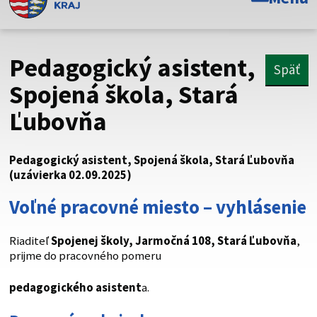
Toto je oficiálna webová stránka Prešovského
samosprávneho kraja. Oficiálne stránky využívajú doménu
psk.sk.
Pedagogický asistent,
Späť
Táto stránka je zabezpečená
Spojená škola, Stará
Ľubovňa
Buďte pozorní a vždy sa uistite, že zdieľate informácie iba
cez zabezpečenú webovú stránku. Zabezpečená stránka
vždy začína https:// pred názvom domény webového sídla.
Pedagogický asistent, Spojená škola, Stará Ľubovňa
(uzávierka 02.09.2025)
Voľné pracovné miesto – vyhlásenie
Riaditeľ
Spojenej školy, Jarmočná 108, Stará Ľubovňa
,
prijme do pracovného pomeru
pedagogického asistent
a.