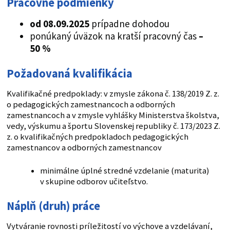
Pracovné podmienky
od 08.09.2025
prípadne dohodou
ponúkaný úväzok na kratší pracovný čas
–
50 %
Požadovaná kvalifikácia
Kvalifikačné predpoklady: v zmysle zákona č. 138/2019 Z. z.
o pedagogických zamestnancoch a odborných
zamestnancoch a v zmysle vyhlášky Ministerstva školstva,
vedy, výskumu a športu Slovenskej republiky č. 173/2023 Z.
z. o kvalifikačných predpokladoch pedagogických
zamestnancov a odborných zamestnancov
minimálne úplné stredné vzdelanie (maturita)
v skupine odborov učiteľstvo.
Náplň (druh) práce
Vytváranie rovnosti príležitostí vo výchove a vzdelávaní,