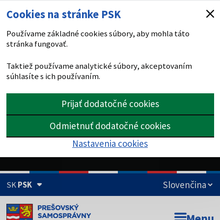
Cookies na stránke PSK
Používame základné cookies súbory, aby mohla táto
stránka fungovať.
Taktiež používame analytické súbory, akceptovaním
súhlasíte s ich používaním.
Prijať dodatočné cookies
Odmietnuť dodatočné cookies
Nastavenia cookies
SK
PSK
Doména psk.sk je oficiálna
Menu