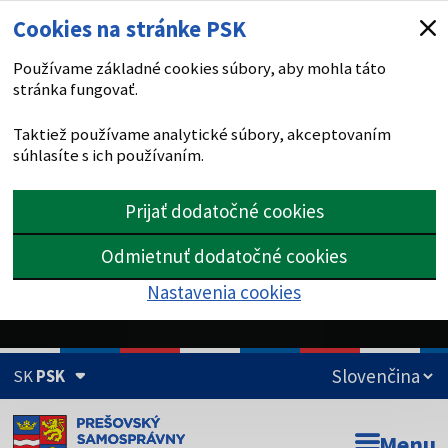
Cookies na stránke PSK
Používame základné cookies súbory, aby mohla táto
stránka fungovať.
Taktiež používame analytické súbory, akceptovaním
súhlasíte s ich používaním.
Prijať dodatočné cookies
Odmietnuť dodatočné cookies
Nastavenia cookies
SK
PSK
Doména psk.sk je oficiálna
Menu