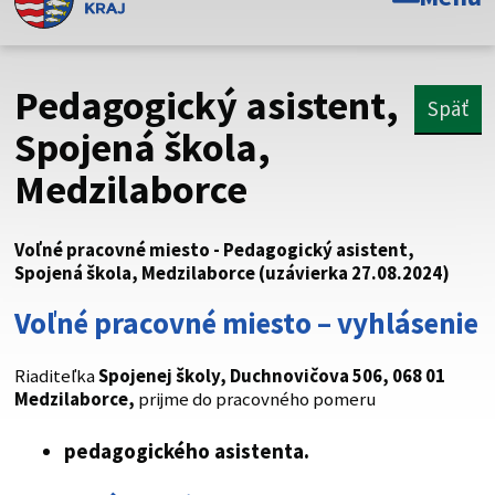
Toto je oficiálna webová stránka Prešovského
samosprávneho kraja. Oficiálne stránky využívajú doménu
psk.sk.
Pedagogický asistent,
Späť
Táto stránka je zabezpečená
Spojená škola,
Medzilaborce
Buďte pozorní a vždy sa uistite, že zdieľate informácie iba
cez zabezpečenú webovú stránku. Zabezpečená stránka
vždy začína https:// pred názvom domény webového sídla.
Voľné pracovné miesto - Pedagogický asistent,
Spojená škola, Medzilaborce (uzávierka 27.08.2024)
Voľné pracovné miesto – vyhlásenie
Riaditeľka
Spojenej školy, Duchnovičova 506, 068 01
Medzilaborce,
prijme do pracovného pomeru
pedagogického asistenta.