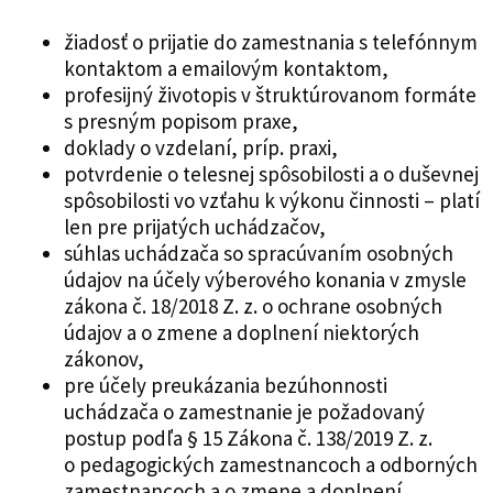
žiadosť o prijatie do zamestnania s telefónnym
kontaktom a emailovým kontaktom,
profesijný životopis v štruktúrovanom formáte
s presným popisom praxe,
doklady o vzdelaní, príp. praxi,
potvrdenie o telesnej spôsobilosti a o duševnej
spôsobilosti vo vzťahu k výkonu činnosti – platí
len pre prijatých uchádzačov,
súhlas uchádzača so spracúvaním osobných
údajov na účely výberového konania v zmysle
zákona č. 18/2018 Z. z. o ochrane osobných
údajov a o zmene a doplnení niektorých
zákonov,
pre účely preukázania bezúhonnosti
uchádzača o zamestnanie je požadovaný
postup podľa § 15 Zákona č. 138/2019 Z. z.
o pedagogických zamestnancoch a odborných
zamestnancoch a o zmene a doplnení