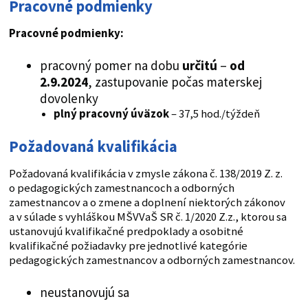
Pracovné podmienky
Pracovné podmienky:
pracovný pomer na dobu
určitú
–
od
2.9.2024
, zastupovanie počas materskej
dovolenky
plný pracovný úväzok
– 37,5 hod./týždeň
Požadovaná kvalifikácia
Požadovaná kvalifikácia v zmysle zákona č. 138/2019 Z. z.
o pedagogických zamestnancoch a odborných
zamestnancov a o zmene a doplnení niektorých zákonov
a v súlade s vyhláškou MŠVVaŠ SR č. 1/2020 Z.z., ktorou sa
ustanovujú kvalifikačné predpoklady a osobitné
kvalifikačné požiadavky pre jednotlivé kategórie
pedagogických zamestnancov a odborných zamestnancov.
neustanovujú sa