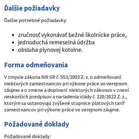
Ďalšie požiadavky
Ďalšie potrebné požiadavky:
zručnosť vykonávať bežné školnícke práce,
jednoduchá remeselná údržba
obsluha plynovej kotolne.
Forma odmeňovania
V zmysle zákona NR SR č. 553/2003 Z. z. o odmeňovaní
niektorých zamestnancov pri výkone práce vo verejnom
záujme a o zmene a doplnení niektorých zákonov v znení
neskorších predpisov a nariadenia vlády č. 220/2022 Z. z.,
ktorým sa ustanovujú zvýšené stupnice platových taríf
zamestnancov pri výkone práce vo verejnom záujme.
Požadované doklady
Požadované doklady: