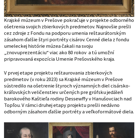
Krajské múzeum v Prešove pokračuje v projekte odborného
ošetrenia svojich zbierkových predmetov. Najnovšie prešli
cez zdroje z Fondu na podporu umenia reštaurátorským
zásahom ďalšie štyri portréty cisárov. Cenné diela z fondu
umeleckej histórie múzea čakali na svoju
„znovuprezentáciu“ viac ako 80 rokov a tú umožní
pripravovaná expozícia Umenie Prešovského kraja.
V prvej etape projektu reštaurovania zbierkových
predmetov (v roku 2023) sa Krajské múzeum v Prešove
sústredilo na ošetrenie štyroch významných diel cisársko-
kráľovských veličenstiev určených pre grófsku jedáleň
barokového Kaštieľa rodiny Dessewffy v Hanušovciach nad
Topľou. V rámci druhej etapy projektu prešli nedávno
odborným zásahom ďalšie portréty a veľkoformátové diela.