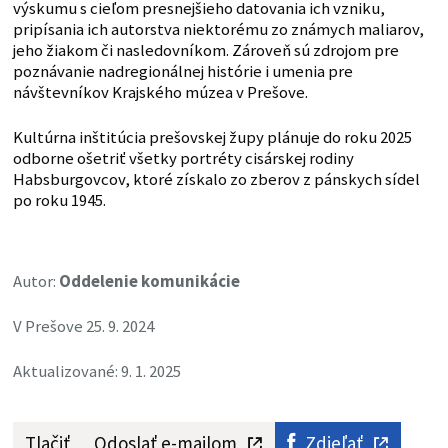
výskumu s cieľom presnejšieho datovania ich vzniku,
pripísania ich autorstva niektorému zo známych maliarov,
jeho žiakom či nasledovníkom. Zároveň sú zdrojom pre
poznávanie nadregionálnej histórie i umenia pre
návštevníkov Krajského múzea v Prešove.
Kultúrna inštitúcia prešovskej župy plánuje do roku 2025
odborne ošetriť všetky portréty cisárskej rodiny
Habsburgovcov, ktoré získalo zo zberov z pánskych sídel
po roku 1945.
Autor:
Oddelenie komunikácie
V Prešove 25. 9. 2024
Aktualizované: 9. 1. 2025
Tlačiť
Odoslať e-mailom
Zdieľať