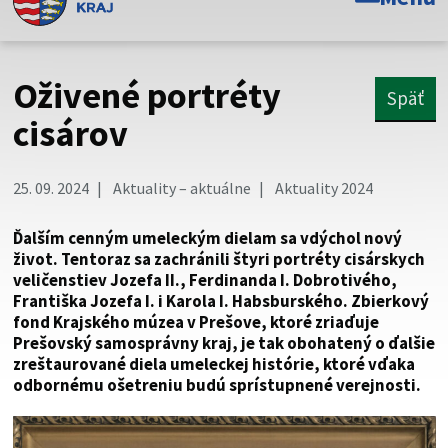
Toto je oficiálna webová stránka Prešovského
samosprávneho kraja. Oficiálne stránky využívajú doménu
psk.sk.
Oživené portréty
Späť
Táto stránka je zabezpečená
cisárov
Buďte pozorní a vždy sa uistite, že zdieľate informácie iba
cez zabezpečenú webovú stránku. Zabezpečená stránka
25. 09. 2024
Aktuality – aktuálne
Aktuality 2024
vždy začína https:// pred názvom domény webového sídla.
Ďalším cenným umeleckým dielam sa vdýchol nový
život. Tentoraz sa zachránili štyri portréty cisárskych
veličenstiev Jozefa II., Ferdinanda I. Dobrotivého,
Františka Jozefa I. i Karola I. Habsburského. Zbierkový
fond Krajského múzea v Prešove, ktoré zriaďuje
Prešovský samosprávny kraj, je tak obohatený o ďalšie
zreštaurované diela umeleckej histórie, ktoré vďaka
odbornému ošetreniu budú sprístupnené verejnosti.