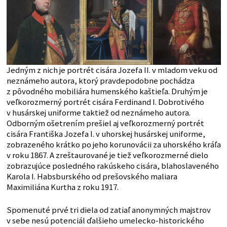
Jedným z nich je portrét cisára Jozefa II. v mladom veku od
neznámeho autora, ktorý pravdepodobne pochádza
z pôvodného mobiliára humenského kaštieľa. Druhým je
veľkorozmerný portrét cisára Ferdinand I. Dobrotivého
v husárskej uniforme taktiež od neznámeho autora.
Odborným ošetrením prešiel aj veľkorozmerný portrét
cisára Františka Jozefa I. v uhorskej husárskej uniforme,
zobrazeného krátko po jeho korunovácii za uhorského kráľa
v roku 1867. A zreštaurované je tiež veľkorozmerné dielo
zobrazujúce posledného rakúskeho cisára, blahoslaveného
Karola I. Habsburského od prešovského maliara
Maximiliána Kurtha z roku 1917.
Spomenuté prvé tri diela od zatiaľ anonymných majstrov
v sebe nesú potenciál ďalšieho umelecko-historického