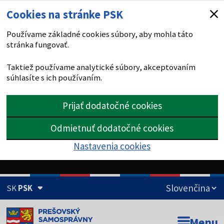
Cookies na stránke PSK
Používame základné cookies súbory, aby mohla táto
stránka fungovať.
Taktiež používame analytické súbory, akceptovaním
súhlasíte s ich používaním.
Prijať dodatočné cookies
Odmietnuť dodatočné cookies
Nastavenia cookies
SK
PSK
Doména psk.sk je oficiálna
Menu