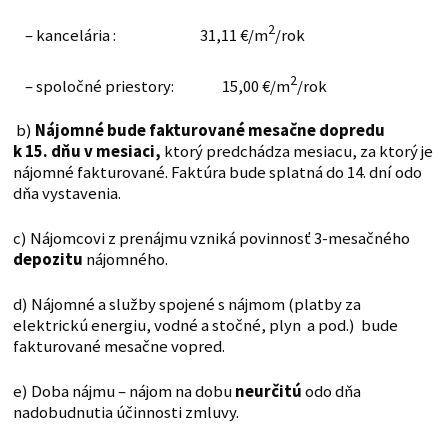
2
– kancelária : 31,11 €/m
/rok
2
– spoločné priestory: 15,00 €/m
/rok
b)
Nájomné bude fakturované mesačne dopredu
k 15. dňu v mesiaci,
ktorý predchádza mesiacu, za ktorý je
nájomné fakturované. Faktúra bude splatná do 14. dní odo
dňa vystavenia.
c) Nájomcovi z prenájmu vzniká povinnosť 3-mesačného
depozitu
nájomného.
d) Nájomné a služby spojené s nájmom (platby za
elektrickú energiu, vodné a stočné, plyn a pod.) bude
fakturované mesačne vopred.
e) Doba nájmu – nájom na dobu
neurčitú
odo dňa
nadobudnutia účinnosti zmluvy.