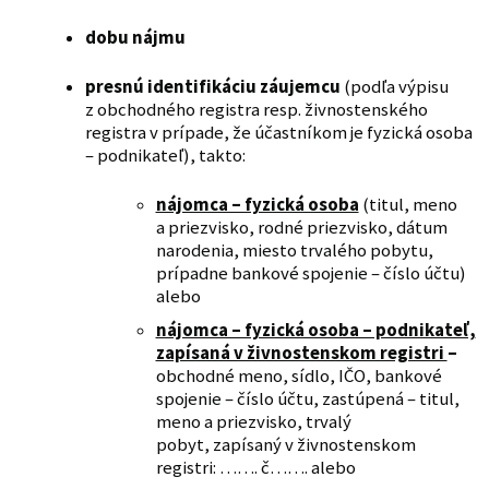
dobu nájmu
presnú identifikáciu záujemcu
(podľa výpisu
z obchodného registra resp. živnostenského
registra v prípade, že účastníkom je fyzická osoba
– podnikateľ), takto:
nájomca – fyzická osoba
(titul, meno
a priezvisko, rodné priezvisko, dátum
narodenia, miesto trvalého pobytu,
prípadne bankové spojenie – číslo účtu)
alebo
nájomca – fyzická osoba – podnikateľ,
zapísaná v živnostenskom registri
–
obchodné meno, sídlo, IČO, bankové
spojenie – číslo účtu, zastúpená – titul,
meno a priezvisko, trvalý
pobyt, zapísaný v živnostenskom
registri: ……. č……. alebo