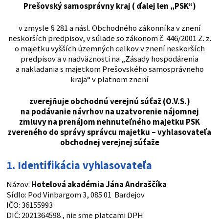
Prešovský samosprávny kraj ( ďalej len „PSK“)
v zmysle § 281 a násl. Obchodného zákonníka v znení
neskorších predpisov, v súlade so zákonom č. 446/2001 Z. z.
o majetku vyšších územných celkov v znení neskorších
predpisov a v nadväznosti na „Zásady hospodárenia
a nakladania s majetkom Prešovského samosprávneho
kraja“ v platnom znení
zverejňuje obchodnú verejnú súťaž (O.V.S.)
na podávanie návrhov na uzatvorenie nájomnej
zmluvy na prenájom nehnuteľného majetku PSK
zvereného do správy správcu majetku – vyhlasovateľa
obchodnej verejnej súťaže
1. Identifikácia vyhlasovateľa
Názov:
Hotelová akadémia Jána Andraščíka
Sídlo: Pod Vinbargom 3, 085 01 Bardejov
IČO: 36155993
DIČ: 2021364598 , nie sme platcami DPH