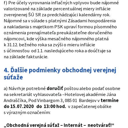
f) Pre účely vyrovnania inflačných vplyvov bude nájomné
valorizované na základe percentuálnej miery inflácie
zverejnenej ŠÚ SR za predchádzajúci kalendárny rok.
Nájomné sa v súlade s platnými Zásadami hospodárenia
a nakladania s majetkom PSK upraví formou písomného
oznámenia prenajímateľa preukázateľne doručeného
nájomcovi, kde výška mesačného nájomného platná
k 31.12. bežného roka sa zvýši o mieru inflácie
s účinnosťou od 1.1. nasledujúceho roka a doúčtuje sa
na základe fakturácie.
4. Ďalšie podmienky obchodnej verejnej
súťaže
a) Návrh je potrebné
doručiť
poštou alebo podať osobne
na sekretariát vyhlasovateľa –Hotelovej akadémie Jána
Andraščíka, Pod Vinbargom 3, 085 01 Bardejov v
termíne
do 15.07.2020 do 13:00 hod.
v zapečatenej obálke
s výrazným označením:
„Obchodná verejná súťaž – Internát – neotvárať!“