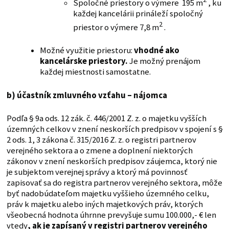
Spoločné priestory o výmere 195 m
, ku
každej kancelárii prináleží spoločný
2
priestor o výmere 7,8 m
.
Možné využitie priestoru:
vhodné ako
kancelárske priestory.
Je možný prenájom
každej miestnosti samostatne.
b) účastník zmluvného vzťahu – nájomca
Podľa § 9a ods. 12 zák. č. 446/2001 Z. z. o majetku vyšších
územných celkov v znení neskorších predpisov v spojení s §
2 ods. 1, 3 zákona č. 315/2016 Z. z. o registri partnerov
verejného sektora a o zmene a doplnení niektorých
zákonov v znení neskorších predpisov záujemca, ktorý nie
je subjektom verejnej správy a ktorý má povinnosť
zapisovať sa do registra partnerov verejného sektora, môže
byť nadobúdateľom majetku vyššieho územného celku,
práv k majetku alebo iných majetkových práv, ktorých
všeobecná hodnota úhrnne prevyšuje sumu 100.000,- € len
vtedy
, ak je zapísaný v registri partnerov verejného