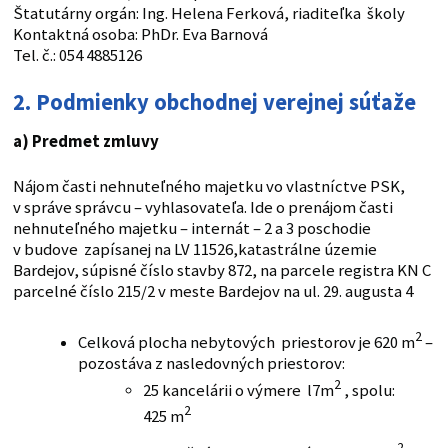
Štatutárny orgán: Ing. Helena Ferková, riaditeľka školy
Kontaktná osoba: PhDr. Eva Barnová
Tel. č.: 054 4885126
2. Podmienky obchodnej verejnej súťaže
a) Predmet zmluvy
Nájom časti nehnuteľného majetku vo vlastníctve PSK,
v správe správcu – vyhlasovateľa. Ide o prenájom časti
nehnuteľného majetku – internát – 2 a 3 poschodie
v budove zapísanej na LV 11526,katastrálne územie
Bardejov, súpisné číslo stavby 872, na parcele registra KN C
parcelné číslo 215/2 v meste Bardejov na ul. 29. augusta 4
2
Celková plocha nebytových priestorov je 620 m
–
pozostáva z nasledovných priestorov:
2
25 kancelárii o výmere l7m
, spolu:
2
425 m
2