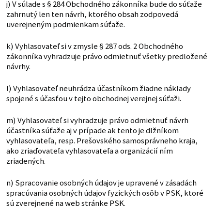
j) V súlade s § 284 Obchodného zákonníka bude do súťaže
zahrnutý len ten návrh, ktorého obsah zodpovedá
uverejneným podmienkam súťaže.
k) Vyhlasovateľ si v zmysle § 287 ods. 2 Obchodného
zákonníka vyhradzuje právo odmietnuť všetky predložené
návrhy.
l) Vyhlasovateľ neuhrádza účastníkom žiadne náklady
spojené s účasťou v tejto obchodnej verejnej súťaži.
m) Vyhlasovateľ si vyhradzuje právo odmietnuť návrh
účastníka súťaže aj v prípade ak tento je dlžníkom
vyhlasovateľa, resp. Prešovského samosprávneho kraja,
ako zriaďovateľa vyhlasovateľa a organizácií ním
zriadených.
n) Spracovanie osobných údajov je upravené v zásadách
spracúvania osobných údajov fyzických osôb v PSK, ktoré
sú zverejnené na web stránke PSK.