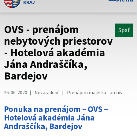
Toto je oficiálna webová stránka Prešovského
samosprávneho kraja. Oficiálne stránky využívajú doménu
psk.sk.
OVS - prenájom
Späť
Táto stránka je zabezpečená
nebytových priestorov
- Hotelová akadémia
Buďte pozorní a vždy sa uistite, že zdieľate informácie iba
cez zabezpečenú webovú stránku. Zabezpečená stránka
Jána Andraščíka,
vždy začína https:// pred názvom domény webového sídla.
Bardejov
26. 06. 2020
Nezaradené
Prenájom majetku - archiv
Ponuka na prenájom – OVS –
Hotelová akadémia Jána
Andraščíka, Bardejov