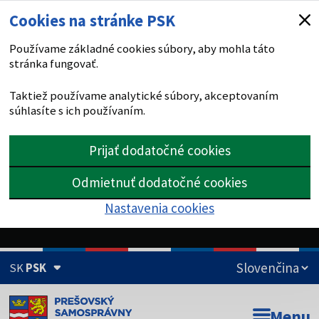
Cookies na stránke PSK
Používame základné cookies súbory, aby mohla táto
stránka fungovať.
Taktiež používame analytické súbory, akceptovaním
súhlasíte s ich používaním.
Prijať dodatočné cookies
Odmietnuť dodatočné cookies
Nastavenia cookies
SK
PSK
Doména psk.sk je oficiálna
Menu