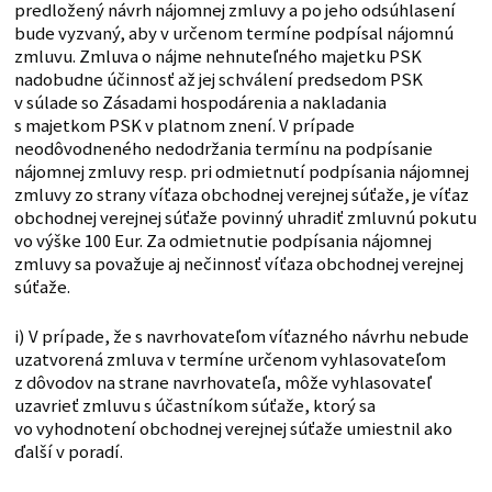
predložený návrh nájomnej zmluvy a po jeho odsúhlasení
bude vyzvaný, aby v určenom termíne podpísal nájomnú
zmluvu. Zmluva o nájme nehnuteľného majetku PSK
nadobudne účinnosť až jej schválení predsedom PSK
v súlade so Zásadami hospodárenia a nakladania
s majetkom PSK v platnom znení. V prípade
neodôvodneného nedodržania termínu na podpísanie
nájomnej zmluvy resp. pri odmietnutí podpísania nájomnej
zmluvy zo strany víťaza obchodnej verejnej súťaže, je víťaz
obchodnej verejnej súťaže povinný uhradiť zmluvnú pokutu
vo výške 100 Eur. Za odmietnutie podpísania nájomnej
zmluvy sa považuje aj nečinnosť víťaza obchodnej verejnej
súťaže.
i) V prípade, že s navrhovateľom víťazného návrhu nebude
uzatvorená zmluva v termíne určenom vyhlasovateľom
z dôvodov na strane navrhovateľa, môže vyhlasovateľ
uzavrieť zmluvu s účastníkom súťaže, ktorý sa
vo vyhodnotení obchodnej verejnej súťaže umiestnil ako
ďalší v poradí.