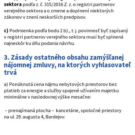
sektora
podľa z. č. 315/2016 Z. z. o registri partnerov
verejného sektora a o zmene a doplnení niektorých
zákonov v znení neskorších predpisov.
c)
Podmienka podľa bodu 2 b)., t. j. povinnosť byť zapísaný
v registri partnerov verejného sektora musí byť splnená
najneskôr ku dňu podania návrhu.
3. Zásady ostatného obsahu zamýšľanej
nájomnej zmluvy, na ktorých vyhlasovateľ
trvá
a) Ponúknutá cena nájmu nebytových priestorov bez
platieb za energie a služby spojené užívaním majetku
minimálne v nasledovnej výške mesačne:
– prenajímaná plocha – kancelárie, spoločné priestory
na ul. 29. augusta 4, Bardejov: