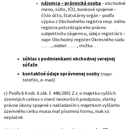
nájomca – právnická osoba
– obchodné
meno, sídlo, IČO, bankové spojenie –
číslo účtu, štatutárny orgán – podľa
výpisu z Obchodného registra resp. iného
registra potvrdzujúceho právnu
subjektivitu záujemcu, údaj o registrácii –
napr. Obchodný register Okresného súdu
……., oddiel ……, vložka …
súhlas s podmienkami obchodnej verejnej
súťaže
kontaktné údaje oprávnenej osoby
(napr.
telefón, e-mail)
c) Podľa § 6 ods. 6 zák. č. 446/2001 Z.z. o majetku vyšších
územných celkov v znení neskorších predpisov, všetky
právne úkony spojené s nakladaním s majetkom vyššieho
územného celku musia mať písomnú formu, inak sú
neplatné.