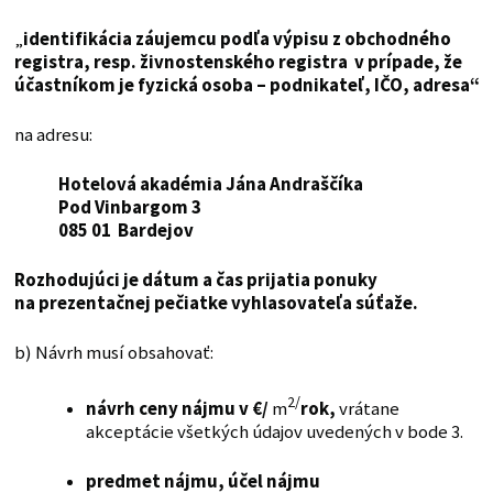
„
identifikácia záujemcu podľa výpisu z obchodného
registra, resp. živnostenského registra v prípade, že
účastníkom je fyzická osoba – podnikateľ, IČO, adresa“
na adresu:
Hotelová akadémia Jána Andraščíka
Pod Vinbargom 3
085 01 Bardejov
Rozhodujúci je dátum a čas prijatia ponuky
na prezentačnej pečiatke vyhlasovateľa súťaže.
b) Návrh musí obsahovať:
2/
návrh ceny nájmu v €/
m
rok,
vrátane
akceptácie všetkých údajov uvedených v bode 3.
predmet nájmu, účel nájmu