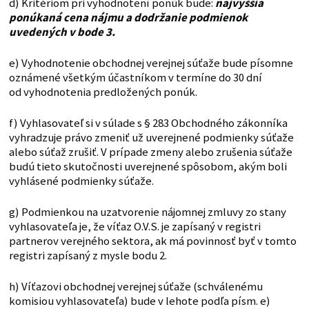
d) Kritériom pri vyhodnotení ponúk bude:
najvyššia
ponúkaná cena nájmu a dodržanie podmienok
uvedených v bode 3.
e) Vyhodnotenie obchodnej verejnej súťaže bude písomne
oznámené všetkým účastníkom v termíne do 30 dní
od vyhodnotenia predložených ponúk.
f) Vyhlasovateľ si v súlade s § 283 Obchodného zákonníka
vyhradzuje právo zmeniť už uverejnené podmienky súťaže
alebo súťaž zrušiť. V prípade zmeny alebo zrušenia súťaže
budú tieto skutočnosti uverejnené spôsobom, akým boli
vyhlásené podmienky súťaže.
g) Podmienkou na uzatvorenie nájomnej zmluvy zo stany
vyhlasovateľa je, že víťaz O.V.S. je zapísaný v registri
partnerov verejného sektora, ak má povinnosť byť v tomto
registri zapísaný z mysle bodu 2.
h) Víťazovi obchodnej verejnej súťaže (schválenému
komisiou vyhlasovateľa) bude v lehote podľa písm. e)