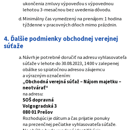
ukončenia zmluvy výpoveďou s výpovednou
lehotou 3-mesačnou bez uvedenia dôvodu.
Minimálny čas vymedzený na prenájom: 1 hodina
týždenne v pracovných dňoch mimo prázdnin.
4. Ďalšie podmienky obchodnej verejnej
súťaže
Návrh je potrebné doručiť na adresu vyhlasovateľa
súťaže v lehote do 30.08.2023, 14:00 v zalepenej
obálke so spiatočnou adresou záujemcu
a výrazným označením:
„Obchodná verejná súťaž – Nájom majetku –
neotvárať“
na adresu:
SOŠ dopravná
Volgogradská 3
080 01 Prešov
Rozhodujúci je dátum a čas prijatie ponuky
na prezenčnej pečiatke vyhlasovateľa súťaže.