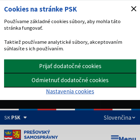
Cookies na stránke PSK
Používame základné cookies súbory, aby mohla táto
stránka fungovať.
Taktiež používame analytické súbory, akceptovaním
súhlasíte s ich používaním.
Prijať dodatočné cookies
Odmietnuť dodatočné cookies
Nastavenia cookies
SK
PSK
Doména psk.sk je oficiálna
Menu