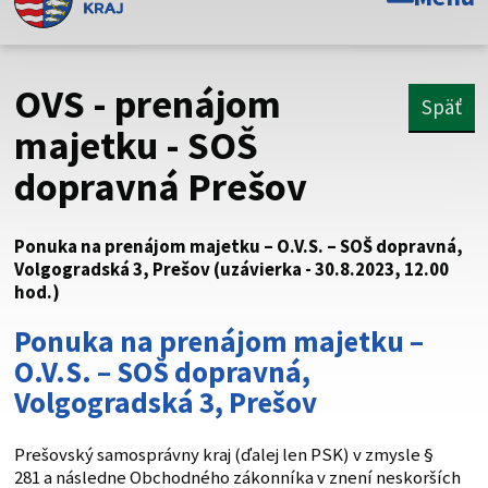
Toto je oficiálna webová stránka Prešovského
samosprávneho kraja. Oficiálne stránky využívajú doménu
psk.sk.
OVS - prenájom
Späť
Táto stránka je zabezpečená
majetku - SOŠ
dopravná Prešov
Buďte pozorní a vždy sa uistite, že zdieľate informácie iba
cez zabezpečenú webovú stránku. Zabezpečená stránka
vždy začína https:// pred názvom domény webového sídla.
Ponuka na prenájom majetku – O.V.S. – SOŠ dopravná,
Volgogradská 3, Prešov (uzávierka - 30.8.2023, 12.00
hod.)
Ponuka na prenájom majetku –
O.V.S. – SOŠ dopravná,
Volgogradská 3, Prešov
Prešovský samosprávny kraj (ďalej len PSK) v zmysle §
281 a následne Obchodného zákonníka v znení neskorších