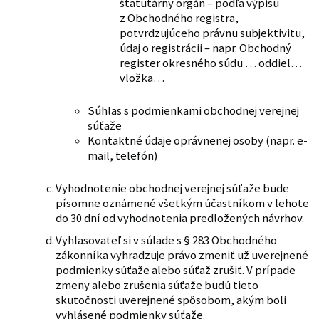
štatutárny orgán – podľa výpisu
z Obchodného registra,
potvrdzujúceho právnu subjektivitu,
údaj o registrácii – napr. Obchodný
register okresného súdu … oddiel…
vložka…
Súhlas s podmienkami obchodnej verejnej
súťaže
Kontaktné údaje oprávnenej osoby (napr. e-
mail, telefón)
Vyhodnotenie obchodnej verejnej súťaže bude
písomne oznámené všetkým účastníkom v lehote
do 30 dní od vyhodnotenia predložených návrhov.
Vyhlasovateľ si v súlade s § 283 Obchodného
zákonníka vyhradzuje právo zmeniť už uverejnené
podmienky súťaže alebo súťaž zrušiť. V prípade
zmeny alebo zrušenia súťaže budú tieto
skutočnosti uverejnené spôsobom, akým boli
vyhlásené podmienky súťaže.