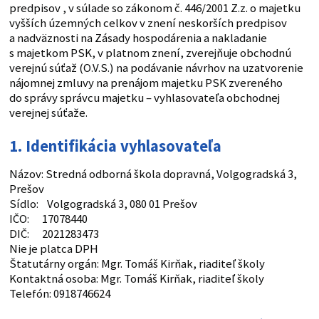
predpisov , v súlade so zákonom č. 446/2001 Z.z. o majetku
vyšších územných celkov v znení neskorších predpisov
a nadväznosti na Zásady hospodárenia a nakladanie
s majetkom PSK, v platnom znení, zverejňuje obchodnú
verejnú súťaž (O.V.S.) na podávanie návrhov na uzatvorenie
nájomnej zmluvy na prenájom majetku PSK zvereného
do správy správcu majetku – vyhlasovateľa obchodnej
verejnej súťaže.
1. Identifikácia vyhlasovateľa
Názov: Stredná odborná škola dopravná, Volgogradská 3,
Prešov
Sídlo: Volgogradská 3, 080 01 Prešov
IČO: 17078440
DIČ: 2021283473
Nie je platca DPH
Štatutárny orgán: Mgr. Tomáš Kirňak, riaditeľ školy
Kontaktná osoba: Mgr. Tomáš Kirňak, riaditeľ školy
Telefón: 0918746624