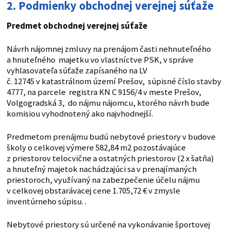
2. Podmienky obchodnej verejnej súťaže
Predmet obchodnej verejnej súťaže
Návrh nájomnej zmluvy na prenájom časti nehnuteľného
a hnuteľného majetku vo vlastníctve PSK, v správe
vyhlasovateľa súťaže zapísaného na LV
č. 12745 v katastrálnom území Prešov, súpisné číslo stavby
4777, na parcele registra KN C 9156/4 v meste Prešov,
Volgogradská 3, do nájmu nájomcu, ktorého návrh bude
komisiou vyhodnotený ako najvhodnejší.
Predmetom prenájmu budú nebytové priestory v budove
školy o celkovej výmere 582,84 m2 pozostávajúce
z priestorov telocvične a ostatných priestorov (2 x šatňa)
a hnuteľný majetok nachádzajúci sa v prenajímaných
priestoroch, využívaný na zabezpečenie účelu nájmu
v celkovej obstarávacej cene 1.705,72 € v zmysle
inventúrneho súpisu. .
Nebytové priestory sú určené na vykonávanie športovej