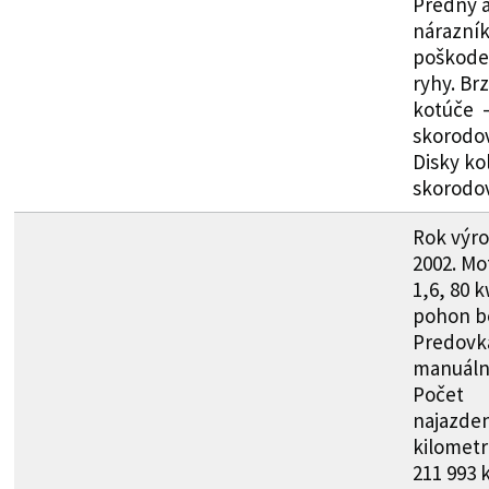
Predný 
nárazní
poškode
ryhy. Br
kotúče 
skorodo
Disky kol
skorodo
Rok výr
2002. Mot
1,6, 80 k
pohon b
Predovk
manuáln
Počet
najazde
kilometr
211 993 