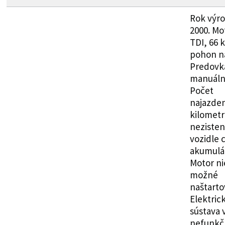
Rok výr
2000. Mot
TDI, 66 
pohon na
Predovk
manuáln
Počet
najazde
kilometr
nezisten
vozidle 
akumulát
Motor ni
možné
naštarto
Elektric
sústava 
nefunkč