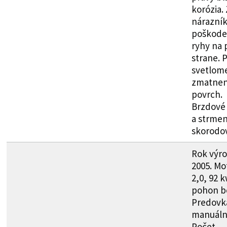
korózia.
nárazní
poškode
ryhy na 
strane. 
svetlome
zmatne
povrch.
Brzdové
a strmen
skorodo
Rok výr
2005. Mot
2,0, 92 k
pohon b
Predovk
manuáln
Počet