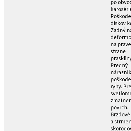
po obvo
karoséri
Poškode
diskov ko
Zadný n
deformo
na prave
strane
praskliny
Predný
nárazní
poškode
ryhy. Pr
svetlome
zmatne
povrch.
Brzdové
a strmen
skorodo