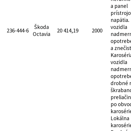
a panel
prístroj
napätia. 
Škoda
vozidla
236-444-6
20 414,19
2000
Octavia
nadmer
opotreb
a znečis
Karoséri
vozidla
nadmer
opotreb
drobné r
škraban
preliači
po obvo
karoséri
Lokálna 
karoséri