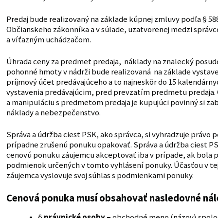
Predaj bude realizovaný na základe kúpnej zmluvy podľa § 588 
Občianskeho zákonníka a v súlade, uzatvorenej medzi správ
a víťazným uchádzačom.
Úhrada ceny za predmet predaja, náklady na znalecký posudo
pohonné hmoty v nádrži bude realizovaná na základe vystave
príjmový účet predávajúceho a to najneskôr do 15 kalendárnyc
vystavenia predávajúcim, pred prevzatím predmetu predaja.
a manipuláciu s predmetom predaja je kupujúci povinný si za
náklady a nebezpečenstvo.
Správa a údržba ciest PSK, ako správca, si vyhradzuje právo p
prípadne zrušenú ponuku opakovať. Správa a údržba ciest PS
cenovú ponuku záujemcu akceptovať iba v prípade, ak bola 
podmienok určených v tomto vyhlásení ponuky. Účasťou v te
záujemca vyslovuje svoj súhlas s podmienkami ponuky.
Cenová ponuka musí obsahovať nasledovné nále
§
právnické osoby –
obchodné meno (názov) spoločn