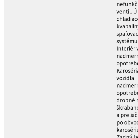
nefunkč
ventil. Ú
chladiac
kvapalin
spaľova
systému
Interiér 
nadmer
opotreb
Karoséri
vozidla
nadmer
opotreb
drobné r
škraban
a preliač
po obvo
karoséri
Zadný ľa