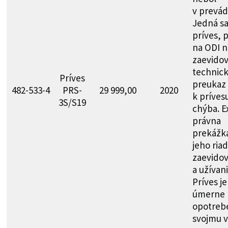
v prevád
Jedná sa
príves, 
na ODI n
zaevidov
technic
Príves
preukaz
482-533-4
PRS-
29 999,00
2020
k príves
3S/S19
chýba. Ex
právna
prekážk
jeho ria
zaevidov
a užívani
Príves je
úmerne
opotreb
svojmu 