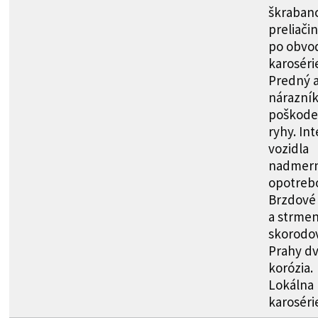
škraban
preliači
po obvo
karoséri
Predný 
nárazní
poškode
ryhy. Int
vozidla
nadmer
opotreb
Brzdové
a strmen
skorodo
Prahy dv
korózia.
Lokálna 
karoséri