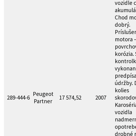
vozidle 
akumulát
Chod mo
dobrý.
Prísluše
motora 
povrcho
korózia. 
kontrolk
vykonan
predpís
údržby. 
kolies
Peugeot
289-444-6
17 574,52
2007
skorodo
Partner
Karoséri
vozidla
nadmer
opotreb
drobné r