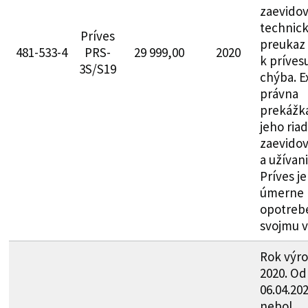
zaevidov
technic
Príves
preukaz
481-533-4
PRS-
29 999,00
2020
k príves
3S/S19
chýba. Ex
právna
prekážk
jeho ria
zaevidov
a užívani
Príves je
úmerne
opotreb
svojmu v
Rok výr
2020. Od
06.04.20
nebol