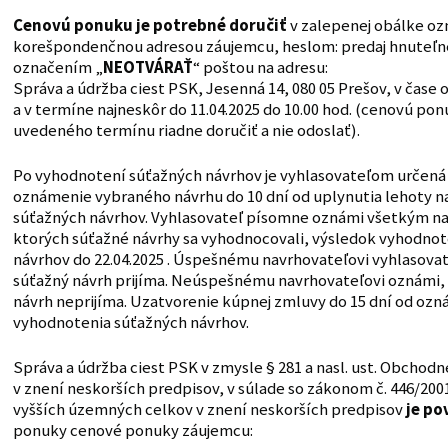
Cenovú ponuku je potrebné doručiť
v zalepenej obálke oz
korešpondenčnou adresou záujemcu, heslom: predaj hnuteľ
označením „
NEOTVÁRAŤ
“ poštou na adresu:
Správa a údržba ciest PSK, Jesenná 14, 080 05 Prešov, v čase o
a v termíne najneskôr do 11.04.2025 do 10.00 hod. (cenovú po
uvedeného termínu riadne doručiť a nie odoslať).
Po vyhodnotení súťažných návrhov je vyhlasovateľom určená 
oznámenie vybraného návrhu do 10 dní od uplynutia lehoty n
súťažných návrhov. Vyhlasovateľ písomne oznámi všetkým n
ktorých súťažné návrhy sa vyhodnocovali, výsledok vyhodnot
návrhov do 22.04.2025 . Úspešnému navrhovateľovi vyhlasovat
súťažný návrh prijíma. Neúspešnému navrhovateľovi oznámi, 
návrh neprijíma. Uzatvorenie kúpnej zmluvy do 15 dní od oz
vyhodnotenia súťažných návrhov.
Správa a údržba ciest PSK v zmysle § 281 a nasl. ust. Obchod
v znení neskorších predpisov, v súlade so zákonom č. 446/2001
vyšších územných celkov v znení neskorších predpisov
je po
ponuky cenové ponuky záujemcu: