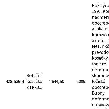
Rok výr
1997. Ko
nadmer
opotreb
a lokáln
koróziou
a deform
Nefunkč
prevodo
kosačky.
taniere
deformo
Rotačná
skorodo
428-536-4
kosačka
4 644,50
2006
ložiská
ŽTR-165
opotreb
Bubny
deformo
opravov