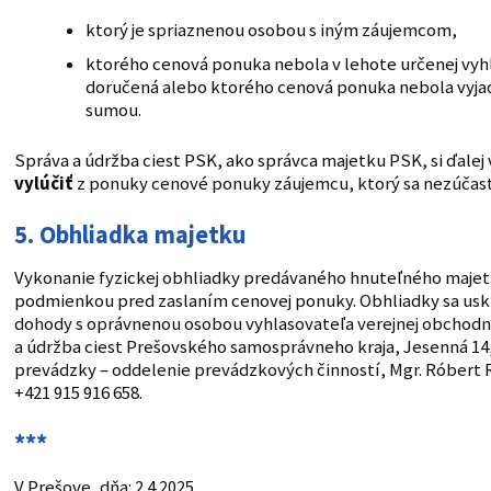
ktorý je spriaznenou osobou s iným záujemcom,
ktorého cenová ponuka nebola v lehote určenej vy
doručená alebo ktorého cenová ponuka nebola vyj
sumou.
Správa a údržba ciest PSK, ako správca majetku PSK, si ďalej
vylúčiť
z ponuky cenové ponuky záujemcu, ktorý sa nezúčast
5. Obhliadka majetku
Vykonanie fyzickej obhliadky predávaného hnuteľného majet
podmienkou pred zaslaním cenovej ponuky. Obhliadky sa usk
dohody s oprávnenou osobou vyhlasovateľa verejnej obchodn
a údržba ciest Prešovského samosprávneho kraja, Jesenná 14,
prevádzky – oddelenie prevádzkových činností, Mgr. Róbert Roj
+421 915 916 658.
***
V Prešove, dňa: 2.4.2025