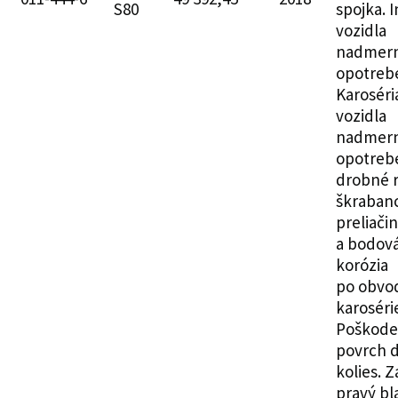
S80
spojka. I
vozidla
nadmer
opotreb
Karoséri
vozidla
nadmer
opotreb
drobné r
škraban
preliači
a bodov
korózia
po obvo
karosérie
Poškode
povrch d
kolies. 
pravý bl