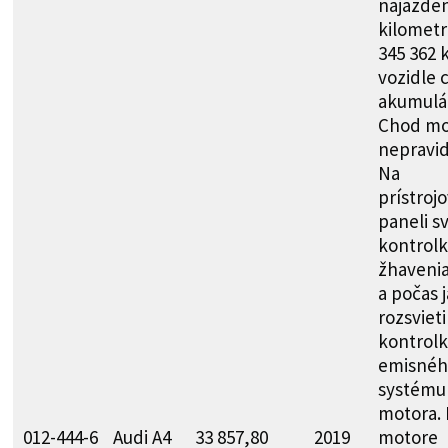
najazde
kilometr
345 362 
vozidle 
akumulát
Chod mo
nepravid
Na
prístroj
paneli sv
kontrolk
žhaveni
a počas 
rozsvieti
kontrolk
emisnéh
systému
motora.
012-444-6
Audi A4
33 857,80
2019
motore