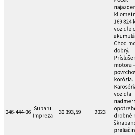
najazde
kilometr
169 824 
vozidle 
akumulát
Chod mo
dobrý.
Prísluše
motora 
povrcho
korózia.
Karoséri
vozidla
nadmer
Subaru
opotreb
046-444-06
30 393,59
2023
Impreza
drobné r
škraban
preliači