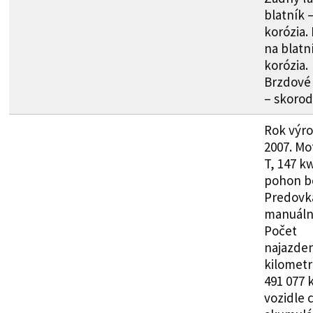
blatník 
korózia.
na blatn
korózia.
Brzdové
– skorod
Rok výr
2007. Mot
T, 147 k
pohon b
Predovk
manuáln
Počet
najazde
kilometr
491 077 
vozidle 