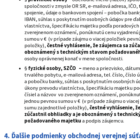
spoločnosti v zmysle OR SR, e-mailová adresa, IČO, 
spojenie, údaje o bankovom spojení – pobočka banky 
IBAN, súhlas s poskytnutím osobných údajov pre ďa
vlastníctva, špecifikáciu majetku podľa poradových 
zverejnenom oznámení, ponúknutú cenu vyjadrenú
sumou v € (v prípade záujmu o viacej položiek pevn
položky),
čestné vyhlásenie, že záujemca sa zúčas
oboznámený s technickým stavom požadované
osoby oprávnenej konať v mene spoločnosti.
§
fyzické osoby, SZČO –
meno a priezvisko, dátum
trvalého pobytu, e-mailová adresa, tel. číslo, číslo 
a pobočku banky, súhlas s poskytnutím osobných úd
úkony prevodu vlastníctva, špecifikáciu majetku p
čísiel a názvov vo zverejnenom oznámení, ponúknu
jednou pevnou sumou v € (v prípade záujmu o viace
sumu za jednotlivé položky),
čestné vyhlásenie, ž
zúčastnil obhliadky a je oboznámený s technic
požadovaného majetku
a podpis záujemcu.
4. Ďalšie podmienky obchodnej verejnej súť