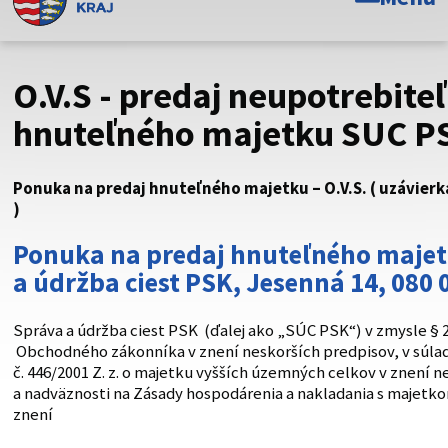
Toto je oficiálna webová stránka Prešovského
samosprávneho kraja. Oficiálne stránky využívajú doménu
psk.sk.
O.V.S - predaj neupotrebite
Táto stránka je zabezpečená
hnuteľného majetku SUC P
Buďte pozorní a vždy sa uistite, že zdieľate informácie iba
cez zabezpečenú webovú stránku. Zabezpečená stránka
Ponuka na predaj hnuteľného majetku – O.V.S. ( uzávierka
vždy začína https:// pred názvom domény webového sídla.
)
Ponuka na predaj hnuteľného majet
a údržba ciest PSK, Jesenná 14, 080 
Správa a údržba ciest PSK (ďalej ako „SÚC PSK“) v zmysle § 28
Obchodného zákonníka v znení neskorších predpisov, v súl
č. 446/2001 Z. z. o majetku vyšších územných celkov v znení 
a nadväznosti na Zásady hospodárenia a nakladania s majetk
znení