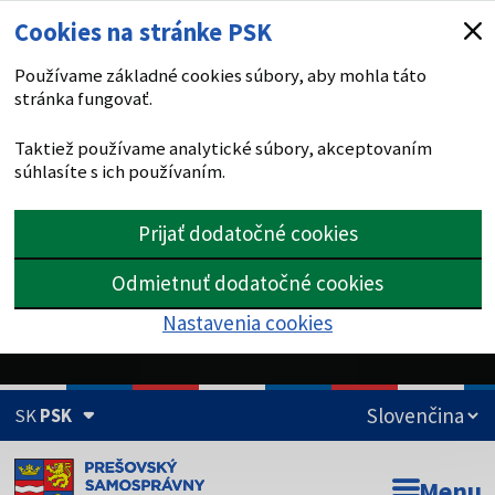
Cookies na stránke PSK
Používame základné cookies súbory, aby mohla táto
stránka fungovať.
Taktiež používame analytické súbory, akceptovaním
súhlasíte s ich používaním.
Prijať dodatočné cookies
Odmietnuť dodatočné cookies
Nastavenia cookies
SK
PSK
Doména psk.sk je oficiálna
Menu