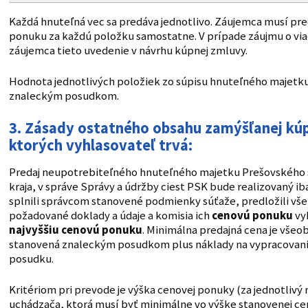
Každá hnuteľná vec sa predáva jednotlivo. Záujemca musí pre
ponuku za každú položku samostatne. V prípade záujmu o via
záujemca tieto uvedenie v návrhu kúpnej zmluvy.
Hodnota jednotlivých položiek zo súpisu hnuteľného majetku
znaleckým posudkom.
3.
Zásady ostatného obsahu zamýšľanej kúp
ktorých vyhlasovateľ trvá:
Predaj neupotrebiteľného hnuteľného majetku Prešovskéh
kraja, v správe Správy a údržby ciest PSK bude realizovaný i
splnili správcom stanovené podmienky súťaže, predložili vše
požadované doklady a údaje a komisia ich
cenovú ponuku
vy
najvyššiu cenovú ponuku
. Minimálna predajná cena je vše
stanovená znaleckým posudkom plus náklady na vypracovan
posudku.
Kritériom pri prevode je výška cenovej ponuky (za jednotlivý
uchádzača, ktorá musí byť minimálne vo výške stanovenej ce