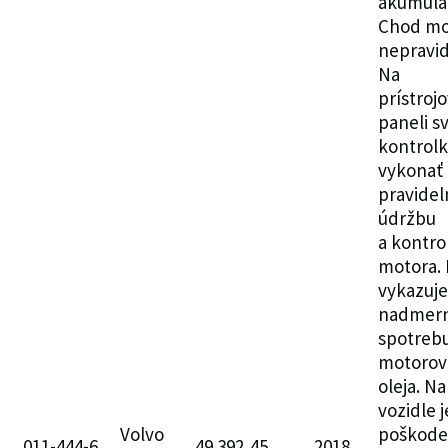
akumulát
Chod mo
nepravid
Na
prístroj
paneli sv
kontrolk
vykonať
pravidel
údržbu
a kontro
motora.
vykazuje
nadmer
spotreb
motorov
oleja. Na
vozidle j
Volvo
poškode
011-444-6
49 392,45
2018