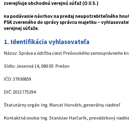
zverejňuje obchodnú verejnú súťaž (O.V.S.)
na podávanie návrhov na predaj neupotrebiteľného hnu
PSK zvereného do správy správcu majetku – vyhlasovate
verejnej súťaže.
1. Identifikácia vyhlasovateľa
Názov: Správa a údržba ciest Prešovského samosprávneho kr
Sídlo: Jesenná 14, 080 05 Prešov
IČO: 37936859
DIČ: 2021775294
Štatutárny orgán: Ing. Marcel Horváth, generálny riaditeľ
Kontaktná osoba: Ing. Stanislav Harčarík, prevádzkový riadit