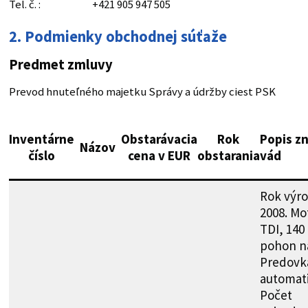
Tel. č. : +421 905 947 505
2. Podmienky obchodnej súťaže
Predmet zmluvy
Prevod hnuteľného majetku Správy a údržby ciest PSK
Inventárne
Obstarávacia
Rok
Popis z
Názov
číslo
cena v EUR
obstarania
vád
Rok výr
2008. Mot
TDI, 140
pohon na
Predovk
automati
Počet