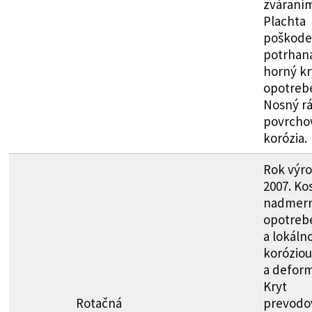
zváraním
Plachta
poškode
potrhan
horný kr
opotreb
Nosný r
povrcho
korózia.
Rok výr
2007. Ko
nadmer
opotreb
a lokáln
koróziou
a deform
Kryt
Rotačná
prevodo