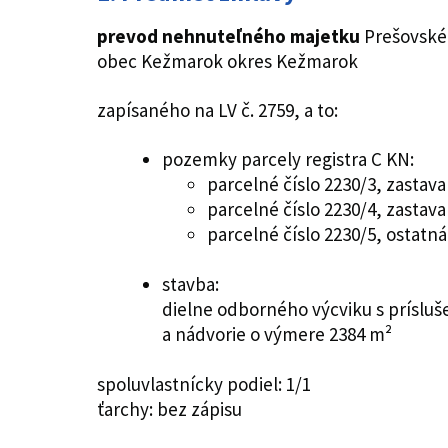
prevod nehnuteľného majetku
Prešovské
obec Kežmarok okres Kežmarok
zapísaného na LV č. 2759, a to:
pozemky parcely registra C KN:
parcelné číslo 2230/3, zastav
parcelné číslo 2230/4, zastav
parcelné číslo 2230/5, ostatn
stavba:
dielne odborného výcviku s prísluš
a nádvorie o výmere 2384 m²
spoluvlastnícky podiel: 1/1
ťarchy: bez zápisu