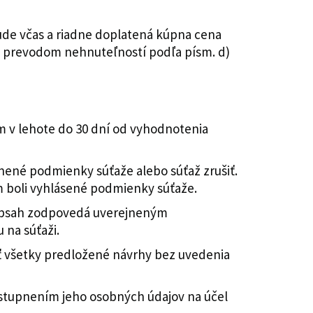
ude včas a riadne doplatená kúpna cena
 s prevodom nehnuteľností podľa písm. d)
v lehote do 30 dní od vyhodnotenia
nené podmienky súťaže alebo súťaž zrušiť.
m boli vyhlásené podmienky súťaže.
 obsah zodpovedá uverejneným
na súťaži.
ť všetky predložené návrhy bez uvedenia
ístupnením jeho osobných údajov na účel