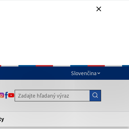
čená
ODKAZ SA OTVORÍ NA NOVEJ KARTE
ODKAZ SA OTVORÍ NA NOVEJ KARTE
ODKAZ SA OTVORÍ NA NOVEJ KARTE
stite, že zdieľate informácie iba cez
nku. Zabezpečená stránka vždy začína
ény webového sídla.
ty