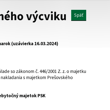
rného výcviku
Späť
arok (uzávierka 16.03.2024)
lade so zákonom č. 446/2001 Z. z. o majetku
a nakladania s majetkom Prešovského
rebytočný majetok PSK