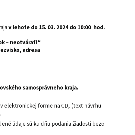
raja
v lehote do 15. 03. 2024 do 10:00 hod.
ok
– neotvárať!“
iezvisko, adresa
šovského samosprávneho kraja.
 elektronickej forme na CD, (text návrhu
,
ené údaje sú ku dňu podania žiadosti bezo