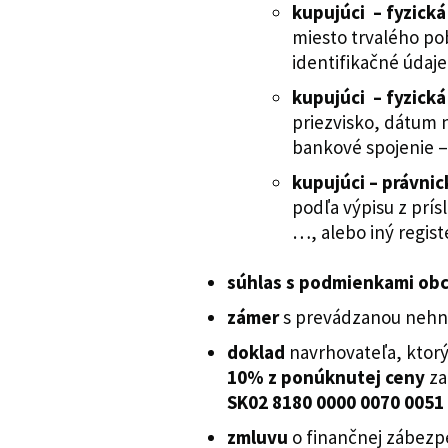
kupujúci – fyzick
miesto trvalého po
identifikačn
kupujúci – fyzick
priezvisko, dátum 
bankové spojenie –
kupujúci – právni
podľa výpisu z prí
…, alebo iný regis
súhlas s podmienkami obc
zámer
s prevádzanou nehn
doklad
navrhovateľa, ktor
10% z ponúknutej ceny
za
SK02 8180 0000 0070 0051
zmluvu
o finančnej zábezp