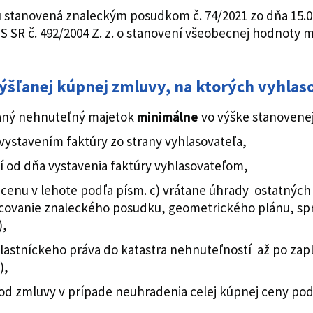
stanovená znaleckým posudkom č. 74/2021 zo dňa 15.0
S SR č. 492/2004 Z. z. o stanovení všeobecnej hodnoty 
šľanej kúpnej zmluvy, na ktorých vyhlaso
aný nehnuteľný majetok
minimálne
vo výške stanoven
ystavením faktúry zo strany vyhlasovateľa,
ní od dňa vystavenia faktúry vyhlasovateľom,
cenu v lehote podľa písm. c) vrátane úhrady ostatnýc
acovanie znaleckého posudku, geometrického plánu, sp
),
lastníckeho práva do katastra nehnuteľností až po zapla
),
od zmluvy v prípade neuhradenia celej kúpnej ceny podľ