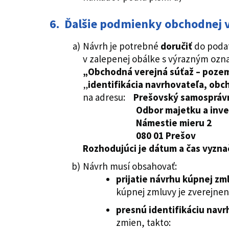
6. Ďalšie podmienky obchodnej v
Návrh je potrebné
doručiť
do podat
v zalepenej obálke s výrazným ozn
„Obchodná verejná súťaž – pozem
„
identifikácia navrhovateľa, obch
na adresu:
Prešovský samosprávn
Odbor majetku a invest
Námestie mieru 2
080 01 Prešov
Rozhodujúci je dátum a čas vyzn
Návrh musí obsahovať:
prijatie návrhu kúpnej zm
kúpnej zmluvy je zverejnený
presnú identifikáciu nav
zmien, takto: