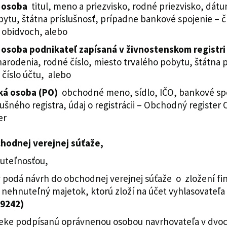
á osoba
titul, meno a priezvisko, rodné priezvisko, dátu
bytu, štátna príslušnosť, prípadne bankové spojenie – č
é údaje obidvoch, alebo
á osoba podnikateľ zapísaná v živnostenskom registr
narodenia, rodné číslo, miesto trvalého pobytu, štátna 
 číslo účtu, alebo
cká osoba (PO)
obchodné meno, sídlo, IČO, bankové spoj
slušného registra, údaj o registrácii – Obchodný regis
ter
hodnej verejnej súťaže,
uteľnosťou,
ý podá návrh do obchodnej verejnej súťaže o zložení 
 nehnuteľný majetok, ktorú zloží na účet vyhlasovateľa 
 9242)
eke podpísanú oprávnenou osobou navrhovateľa v dvoch