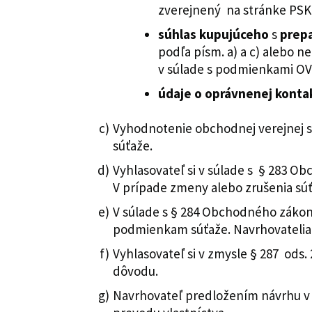
zverejnený na stránke PS
súhlas kupujúceho
s
prep
podľa písm. a) a c) alebo 
v súlade s podmienkami OV
údaje o oprávnenej kontak
Vyhodnotenie obchodnej verejnej 
súťaže.
Vyhlasovateľ si v súlade s § 283 O
V prípade zmeny alebo zrušenia sú
V súlade s § 284 Obchodného záko
podmienkam súťaže. Navrhovatelia 
Vyhlasovateľ si v zmysle § 287 od
dôvodu.
Navrhovateľ predložením návrhu v 