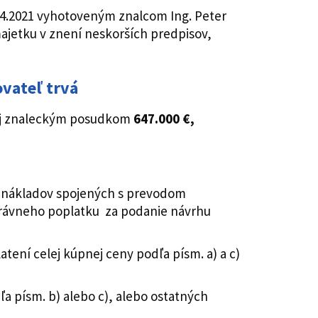
4.2021 vyhotoveným znalcom Ing. Peter
majetku v znení neskorších predpisov,
vateľ trvá
ej znaleckým posudkom
647.000 €,
h nákladov spojených s prevodom
rávneho poplatku za podanie návrhu
tení celej kúpnej ceny podľa písm. a) a c)
a písm. b) alebo c), alebo ostatných