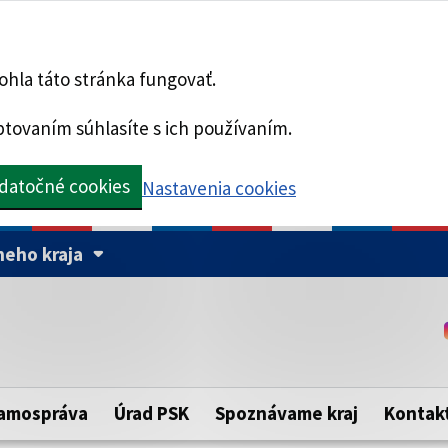
hla táto stránka fungovať.
tovaním súhlasíte s ich používaním.
datočné cookies
Nastavenia cookies
eho kraja
Táto stránka je zabezpe
Buďte pozorní a vždy sa ui
ého samosprávneho kraja.
zabezpečenú webovú strá
https:// pred názvom dom
amospráva
Úrad PSK
Spoznávame kraj
Kontak