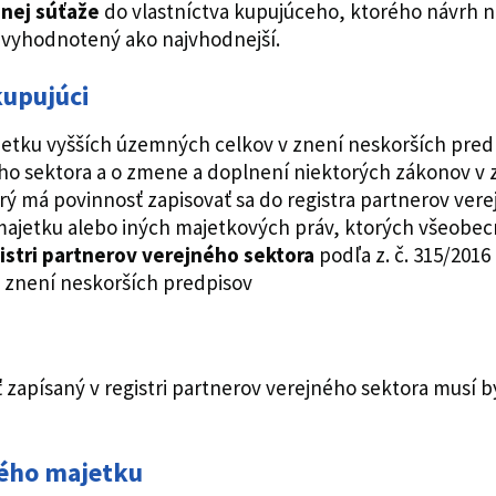
nej súťaže
do vlastníctva kupujúceho, ktorého návrh 
u vyhodnotený ako najvhodnejší.
kupujúci
majetku vyšších územných celkov v znení neskorších predp
jného sektora a o zmene a doplnení niektorých zákonov v
torý má povinnosť zapisovať sa do registra partnerov v
majetku alebo iných majetkových práv, ktorých všeobe
istri partnerov
verejného sektora
podľa z. č. 315/2016 
 znení neskorších predpisov
ť zapísaný v registri partnerov verejného sektora musí 
ného majetku