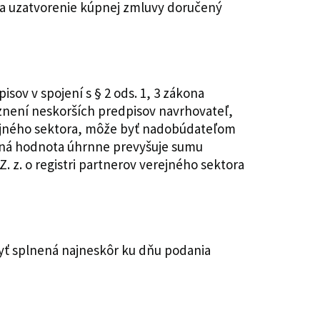
na uzatvorenie kúpnej zmluvy doručený
isov v spojení s § 2 ods. 1, 3 zákona
 znení neskorších predpisov navrhovateľ,
erejného sektora, môže byť nadobúdateľom
cná hodnota úhrnne prevyšuje sumu
Z. z. o registri partnerov verejného sektora
byť splnená najneskôr ku dňu podania