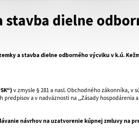
a stavba dielne odbo
emky a stavba dielne odborného výcviku v k.ú. Kežm
PSK“)
v zmysle § 281 a nasl. Obchodného zákonníka, v sú
h predpisov a v nadväznosti na „Zásady hospodárenia 
dávanie návrhov na uzatvorenie kúpnej zmluvy na p