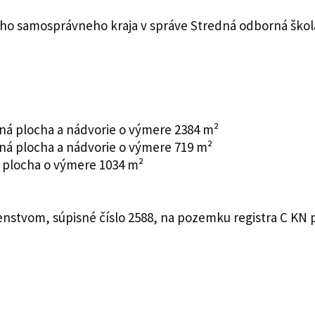
ho samosprávneho kraja v správe Stredná odborná škola
aná plocha a nádvorie o výmere 2384 m²
aná plocha a nádvorie o výmere 719 m²
á plocha o výmere 1034 m²
enstvom, súpisné číslo 2588, na pozemku registra C KN p