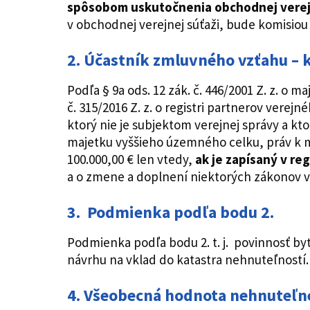
spôsobom uskutočnenia obchodnej verej
v obchodnej verejnej súťaži, bude komisio
2. Účastník zmluvného vzťahu – 
Podľa § 9a ods. 12 zák. č. 446/2001 Z. z. o 
č. 315/2016 Z. z. o registri partnerov vere
ktorý nie je subjektom verejnej správy a k
majetku vyššieho územného celku, práv k 
100.000,00 € len vtedy,
ak je zapísaný v reg
a o zmene a doplnení niektorých zákonov v
3.
Podmienka podľa bodu 2.
Podmienka podľa bodu 2. t. j. povinnosť by
návrhu na vklad do katastra nehnuteľností.
4. Všeobecná hodnota nehnuteľ