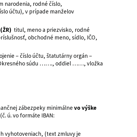
m narodenia, rodné číslo,
íslo účtu), v prípade manželov
i (ŽR)
titul, meno a priezvisko, rodné
príslušnosť, obchodné meno, sídlo, IČO,
enie – číslo účtu, štatutárny orgán –
ter Okresného súdu ……., oddiel ……, vložka
finančnej zábezpeky minimálne
vo výške
(č. ú. vo formáte IBAN:
 vyhotoveniach, (text zmluvy je