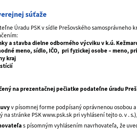
erejnej súťaže
eľne Úradu PSK v sídle Prešovského samosprávneho k
ačením:
ky a stavba dielne odborného výcviku v k.ú. Kežmar
odné meno, sídlo, IČO, pri fyzickej osobe – meno, pr
y kraj
ícií
ačený na prezentačnej pečiatke podateľne úradu Pre
luvy
v písomnej forme podpísaný oprávnenou osobou a v
 na stránke PSK www.psk.sk pri vyhlásení tejto o. v . s.)
rhovateľa
s písomným vyhlásením navrhovateľa, že uved