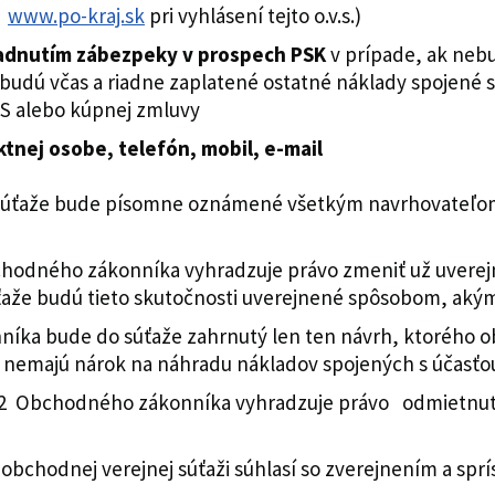
K
www.po-kraj.sk
pri vyhlásení tejto o.v.s.)
adnutím zábezpeky v prospech PSK
v prípade, ak neb
nebudú včas a riadne zaplatené ostatné náklady spojené
S alebo kúpnej zmluvy
tnej osobe, telefón, mobil, e-mail
súťaže bude písomne oznámené všetkým navrhovateľom 
bchodného zákonníka vyhradzuje právo zmeniť už uverej
ťaže budú tieto skutočnosti uverejnené spôsobom, aký
nníka bude do súťaže zahrnutý len ten návrh, ktorého
nemajú nárok na náhradu nákladov spojených s účasťou 
s. 2 Obchodného zákonníka vyhradzuje právo odmietnu
obchodnej verejnej súťaži súhlasí so zverejnením a spr