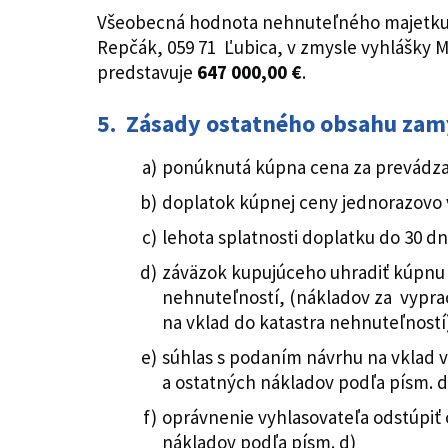
Všeobecná hodnota nehnuteľného majetku 
Repčák, 059 71 Ľubica, v zmysle vyhlášky M
predstavuje
647 000,00 €
.
5. Zásady ostatného obsahu zamý
ponúknutá kúpna cena za prevádz
doplatok kúpnej ceny jednorazovo v
lehota splatnosti doplatku do 30 d
záväzok kupujúceho uhradiť kúpnu 
nehnuteľností, (nákladov za vypr
na vklad do katastra nehnuteľností
súhlas s podaním návrhu na vklad v
a ostatných nákladov podľa písm. d
oprávnenie vyhlasovateľa odstúpiť 
nákladov podľa písm. d)