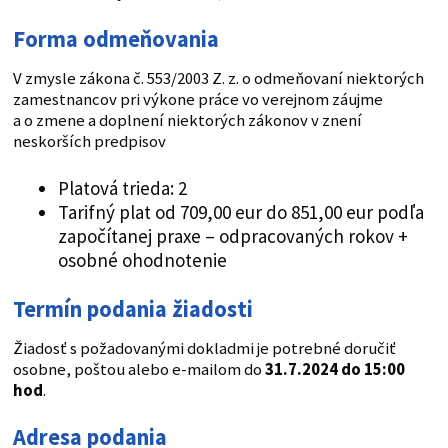
Forma odmeňovania
V zmysle zákona č. 553/2003 Z. z. o odmeňovaní niektorých
zamestnancov pri výkone práce vo verejnom záujme
a o zmene a doplnení niektorých zákonov v znení
neskorších predpisov
Platová trieda: 2
Tarifný plat od 709,00 eur do 851,00 eur podľa
započítanej praxe – odpracovaných rokov +
osobné ohodnotenie
Termín podania žiadosti
Žiadosť s požadovanými dokladmi je potrebné doručiť
osobne, poštou alebo e-mailom do
31.7.2024 do 15:00
hod
.
Adresa podania