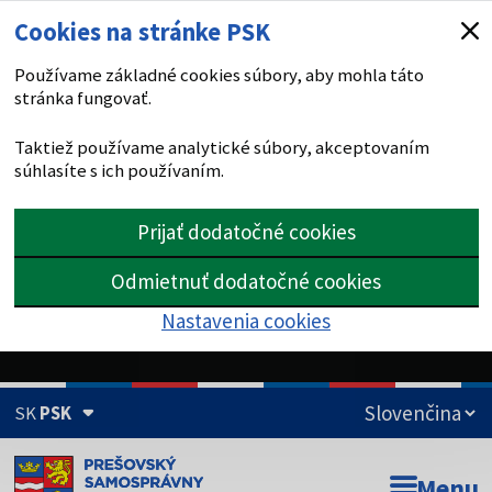
Cookies na stránke PSK
Používame základné cookies súbory, aby mohla táto
stránka fungovať.
Taktiež používame analytické súbory, akceptovaním
súhlasíte s ich používaním.
Prijať dodatočné cookies
Odmietnuť dodatočné cookies
Nastavenia cookies
SK
PSK
Doména psk.sk je oficiálna
Menu