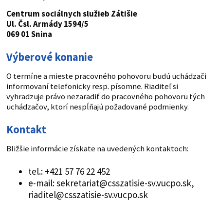
Centrum sociálnych služieb Zátišie
Ul. Čsl. Armády 1594/5
069 01 Snina
Výberové konanie
O termíne a mieste pracovného pohovoru budú uchádzači
informovaní telefonicky resp. písomne. Riaditeľ si
vyhradzuje právo nezaradiť do pracovného pohovoru tých
uchádzačov, ktorí nespĺňajú požadované podmienky.
Kontakt
Bližšie informácie získate na uvedených kontaktoch:
tel.: +421 57 76 22 452
e-mail: sekretariat@csszatisie-sv.vucpo.sk,
riaditel@csszatisie-sv.vucpo.sk