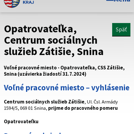
Toto je oficiálna webová stránka Prešovského
samosprávneho kraja. Oficiálne stránky využívajú doménu
psk.sk.
Opatrovateľka,
Späť
Táto stránka je zabezpečená
Centrum sociálnych
služieb Zátišie, Snina
Buďte pozorní a vždy sa uistite, že zdieľate informácie iba
cez zabezpečenú webovú stránku. Zabezpečená stránka
vždy začína https:// pred názvom domény webového sídla.
Voľné pracovné miesto - Opatrovateľka, CSS Zátišie,
Snina (uzávierka žiadostí 31.7.2024)
Voľné pracovné miesto – vyhlásenie
Centrum sociálnych služieb Zátišie
, Ul. Čsl. Armády
1594/5, 069 01 Snina,
prijme do pracovného pomeru
Opatrovateľku