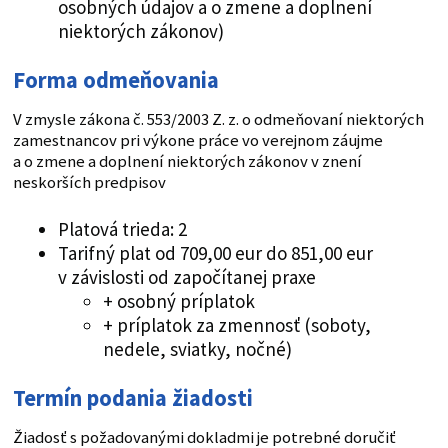
osobných údajov a o zmene a doplnení
niektorých zákonov)
Forma odmeňovania
V zmysle zákona č. 553/2003 Z. z. o odmeňovaní niektorých
zamestnancov pri výkone práce vo verejnom záujme
a o zmene a doplnení niektorých zákonov v znení
neskorších predpisov
Platová trieda: 2
Tarifný plat od 709,00 eur do 851,00 eur
v závislosti od započítanej praxe
+ osobný príplatok
+ príplatok za zmennosť (soboty,
nedele, sviatky, nočné)
Termín podania žiadosti
Žiadosť s požadovanými dokladmi je potrebné doručiť