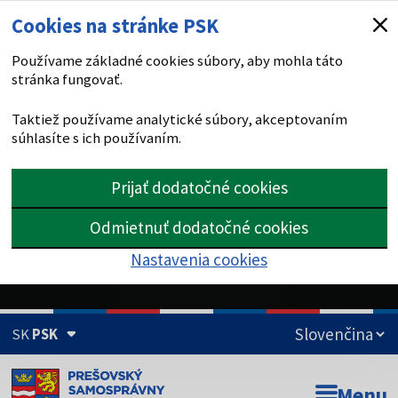
Cookies na stránke PSK
Používame základné cookies súbory, aby mohla táto
stránka fungovať.
Taktiež používame analytické súbory, akceptovaním
súhlasíte s ich používaním.
Prijať dodatočné cookies
Odmietnuť dodatočné cookies
Nastavenia cookies
SK
PSK
Doména psk.sk je oficiálna
Menu