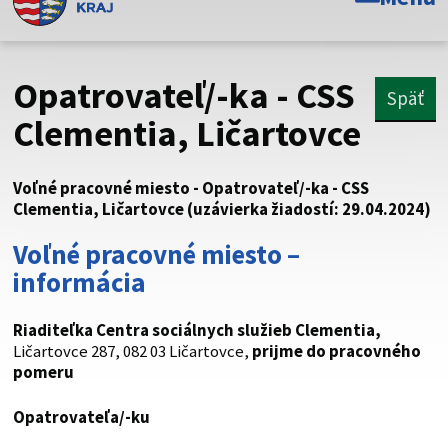
Toto je oficiálna webová stránka Prešovského
samosprávneho kraja. Oficiálne stránky využívajú doménu
psk.sk.
Opatrovateľ/-ka - CSS
Späť
Táto stránka je zabezpečená
Clementia, Ličartovce
Buďte pozorní a vždy sa uistite, že zdieľate informácie iba
cez zabezpečenú webovú stránku. Zabezpečená stránka
Voľné pracovné miesto - Opatrovateľ/-ka - CSS
vždy začína https:// pred názvom domény webového sídla.
Clementia, Ličartovce (uzávierka žiadostí: 29.04.2024)
Voľné pracovné miesto –
informácia
Riaditeľka Centra sociálnych služieb Clementia
,
Ličartovce 287, 082 03 Ličartovce,
prijme do pracovného
pomeru
Opatrovateľa/-ku