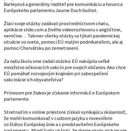
Barleyová a generálny riaditeľ pre komunikáciu a hovorca
Európskeho parlamentu Jaume Duch Goillot.
Žiaci svoje otázky zadávali prostredníctvom chatu,
aplikácie slido.com a živého videorozhovoru v angličtine,
nemčine… Takmer všetky otázky sa týkali pandemickej
situácie vo svete, pomoci EÚ malým podnikateľom, ale aj
pomoci Chorvátsku po zemetrasení.
Za našu školu sme zadali otázku: EÚ nakúpila veľké
množstvo očkovacích vakcín pre svojich občanov. Ako chce
EÚ pomáhať rozvojovým krajinám pri zabezpečení
vakcinácie ich obyvateľstva?
Prínosom pre žiakov je získanie informácií o Európskom
parlamente.
Stretnutím v online priestore získali vynikajúcu skúsenosť,
že mohli komunikovať v cudzom jazyku s rovesníkmi
zo štátov Európskej únie a s predstaviteľmi Európskeho
parlamentu. Mladí ľudia ukázali, že dianie okolo nich im nie