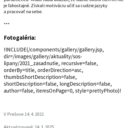
je ľahostajné. Získali motiváciu učiť sa cudzie jazyky
a pracovať na sebe.
***
Fotogaléria:
!INCLUDE(/components/gallery/gallery.jsp,
dir=/images/gallery/aktuality/sos-
lipany/2021_zasadnutie, recursive=false,
orderBy=title, orderDirection=asc,
thumbsShortDescription=false,
shortDescription=false, longDescription=false,
author=false, itemsOnPage=0, style=prettyPhoto)!
V Prešove 14. 4. 2021
Aktualizované: 24. 3. 2025