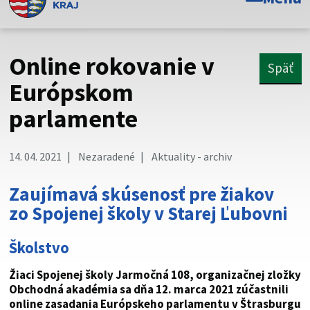
Toto je oficiálna webová stránka Prešovského
samosprávneho kraja. Oficiálne stránky využívajú doménu
psk.sk.
Online rokovanie v
Späť
Táto stránka je zabezpečená
Európskom
parlamente
Buďte pozorní a vždy sa uistite, že zdieľate informácie iba
cez zabezpečenú webovú stránku. Zabezpečená stránka
vždy začína https:// pred názvom domény webového sídla.
14. 04. 2021
Nezaradené
Aktuality - archiv
Zaujímavá skúsenosť pre žiakov
zo Spojenej školy v Starej Ľubovni
Školstvo
Žiaci Spojenej školy Jarmočná 108, organizačnej zložky
Obchodná akadémia sa dňa 12. marca 2021 zúčastnili
online zasadania Európskeho parlamentu v Štrasburgu