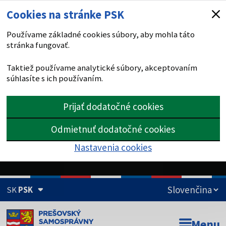
Cookies na stránke PSK
Používame základné cookies súbory, aby mohla táto
stránka fungovať.
Taktiež používame analytické súbory, akceptovaním
súhlasíte s ich používaním.
Prijať dodatočné cookies
Odmietnuť dodatočné cookies
Nastavenia cookies
SK
PSK
Doména psk.sk je oficiálna
Menu