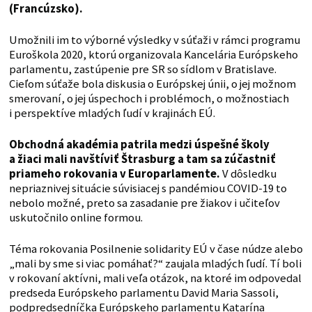
(Francúzsko).
Umožnili im to výborné výsledky v súťaži v rámci programu
Euroškola 2020, ktorú organizovala Kancelária Európskeho
parlamentu, zastúpenie pre SR so sídlom v Bratislave.
Cieľom súťaže bola diskusia o Európskej únii, o jej možnom
smerovaní, o jej úspechoch i problémoch, o možnostiach
i perspektíve mladých ľudí v krajinách EÚ.
Obchodná akadémia patrila medzi úspešné školy
a žiaci mali navštíviť Štrasburg a tam sa zúčastniť
priameho rokovania v Europarlamente.
V dôsledku
nepriaznivej situácie súvisiacej s pandémiou COVID-19 to
nebolo možné, preto sa zasadanie pre žiakov i učiteľov
uskutočnilo online formou.
Téma rokovania Posilnenie solidarity EÚ v čase núdze alebo
„mali by sme si viac pomáhať?“ zaujala mladých ľudí. Tí boli
v rokovaní aktívni, mali veľa otázok, na ktoré im odpovedal
predseda Európskeho parlamentu David Maria Sassoli,
podpredsedníčka Európskeho parlamentu Katarína