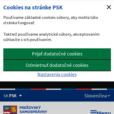
Cookies na stránke PSK
Používame základné cookies súbory, aby mohla táto
stránka fungovať.
Taktiež používame analytické súbory, akceptovaním
súhlasíte s ich používaním.
Prijať dodatočné cookies
Odmietnuť dodatočné cookies
Nastavenia cookies
SK
PSK
Doména psk.sk je oficiálna
Menu