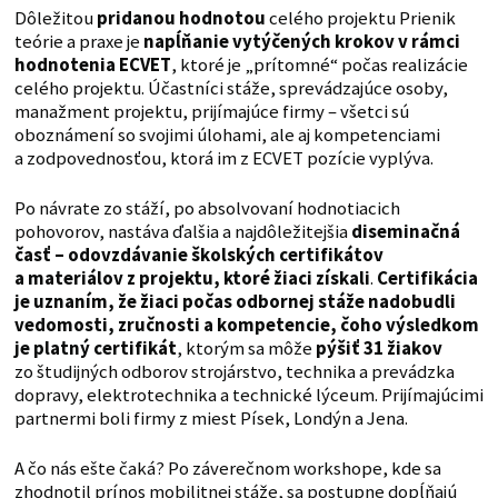
Dôležitou
pridanou hodnotou
celého projektu Prienik
teórie a praxe je
napĺňanie vytýčených krokov v rámci
hodnotenia ECVET
, ktoré je „prítomné“ počas realizácie
celého projektu. Účastníci stáže, sprevádzajúce osoby,
manažment projektu, prijímajúce firmy – všetci sú
oboznámení so svojimi úlohami, ale aj kompetenciami
a zodpovednosťou, ktorá im z ECVET pozície vyplýva.
Po návrate zo stáží, po absolvovaní hodnotiacich
pohovorov, nastáva ďalšia a najdôležitejšia
diseminačná
časť – odovzdávanie školských certifikátov
a materiálov z projektu, ktoré žiaci získali
.
Certifikácia
je uznaním, že žiaci počas odbornej stáže nadobudli
vedomosti, zručnosti a kompetencie, čoho výsledkom
je platný certifikát
, ktorým sa môže
pýšiť 31 žiakov
zo študijných odborov strojárstvo, technika a prevádzka
dopravy, elektrotechnika a technické lýceum. Prijímajúcimi
partnermi boli firmy z miest Písek, Londýn a Jena.
A čo nás ešte čaká? Po záverečnom workshope, kde sa
zhodnotil prínos mobilitnej stáže, sa postupne dopĺňajú