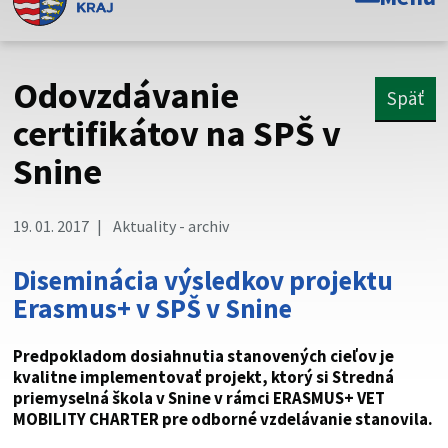
Toto je oficiálna webová stránka Prešovského
samosprávneho kraja. Oficiálne stránky využívajú doménu
psk.sk.
Odovzdávanie
Späť
Táto stránka je zabezpečená
certifikátov na SPŠ v
Snine
Buďte pozorní a vždy sa uistite, že zdieľate informácie iba
cez zabezpečenú webovú stránku. Zabezpečená stránka
vždy začína https:// pred názvom domény webového sídla.
19. 01. 2017
Aktuality - archiv
Diseminácia výsledkov projektu
Erasmus+ v SPŠ v Snine
Predpokladom dosiahnutia stanovených cieľov je
kvalitne implementovať projekt, ktorý si Stredná
priemyselná škola v Snine v rámci ERASMUS+ VET
MOBILITY CHARTER pre odborné vzdelávanie stanovila.