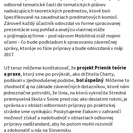
odborné tematické časti do tematických plánov
nadväzujúcich teoretických predmetov, ktoré boli
špecifikované na zasadnutiach predmetových komisií.
Zároveň každý účastník odovzdal vo forme spracovanej
prezentácie svoj pohľad a analýzu vlastnej stáže
v prijímajúcej firme – pod názvom Mobilitná stáž mojimi
očami – čo bude podkladom k spracovaniu záverečnej
správy, ktorá je vo fáze prípravy a bude odovzdaná v máji
2017.
Už teraz môžeme konštatovať, že
projekt Prienik teórie
a praxe
, ktorý sme po prvýkrát, ako držitelia Charty,
podávali v zjednodušenej podobe,
bol úspešný
. Môžeme to
zhodnotiť aj na základe záverečných dotazníkov, ktoré nám
jednoznačne potvrdili, že línia, na ktorú vykročila Stredná
priemyselná škola v Snine pred viac ako desiatimi rokmi, je
správna a v oblasti odbornosti prípravy po praktickej
stránke sme vynikajúci. Poskytujeme žiakom v zahraničí
možnosť získať a nadobudnúť v oblastiach odbornej
prípravy nadštandard, aby ho potom mohli rozvinúť
a zdokonaliť u nás na Slovensku.