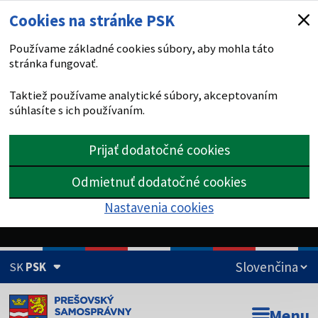
Cookies na stránke PSK
Používame základné cookies súbory, aby mohla táto
stránka fungovať.
Taktiež používame analytické súbory, akceptovaním
súhlasíte s ich používaním.
Prijať dodatočné cookies
Odmietnuť dodatočné cookies
Nastavenia cookies
SK
PSK
Doména psk.sk je oficiálna
Menu