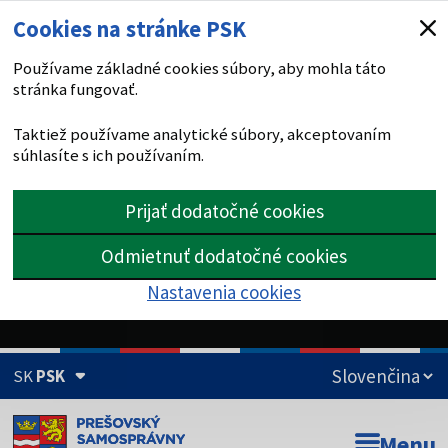
Cookies na stránke PSK
Používame základné cookies súbory, aby mohla táto
stránka fungovať.
Taktiež používame analytické súbory, akceptovaním
súhlasíte s ich používaním.
Prijať dodatočné cookies
Odmietnuť dodatočné cookies
Nastavenia cookies
SK
PSK
Doména psk.sk je oficiálna
Menu