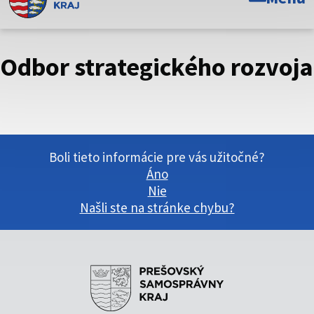
Toto je oficiálna webová stránka Prešovského
samosprávneho kraja. Oficiálne stránky využívajú doménu
psk.sk.
Odbor strategického rozvoja
Táto stránka je zabezpečená
Buďte pozorní a vždy sa uistite, že zdieľate informácie iba
cez zabezpečenú webovú stránku. Zabezpečená stránka
vždy začína https:// pred názvom domény webového sídla.
Boli tieto informácie pre vás užitočné?
Áno
Nie
Našli ste na stránke chybu?