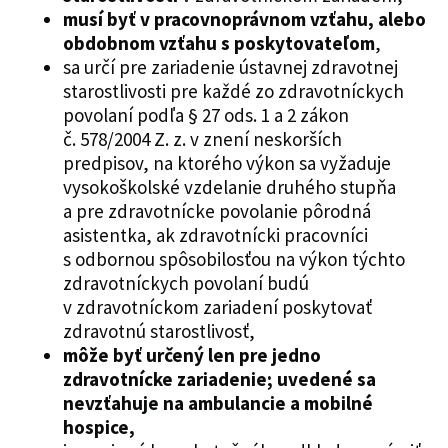
musí byť v pracovnoprávnom vzťahu, alebo
obdobnom vzťahu s poskytovateľom
,
sa určí pre zariadenie ústavnej zdravotnej
starostlivosti pre každé zo zdravotníckych
povolaní podľa § 27 ods. 1 a 2 zákon
č. 578/2004 Z. z. v znení neskorších
predpisov, na ktorého výkon sa vyžaduje
vysokoškolské vzdelanie druhého stupňa
a pre zdravotnícke povolanie pôrodná
asistentka, ak zdravotnícki pracovníci
s odbornou spôsobilosťou na výkon týchto
zdravotníckych povolaní budú
v zdravotníckom zariadení poskytovať
zdravotnú starostlivosť,
môže byť určený len pre jedno
zdravotnícke zariadenie; uvedené sa
nevzťahuje na ambulancie a mobilné
hospice,