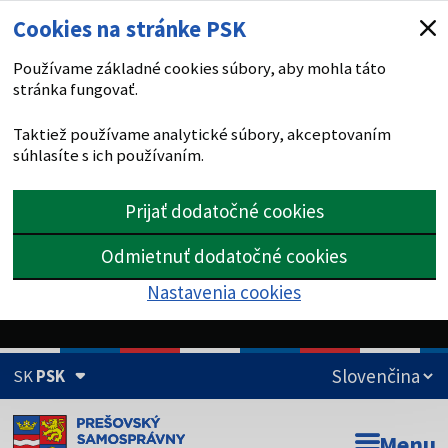
Cookies na stránke PSK
Používame základné cookies súbory, aby mohla táto
stránka fungovať.
Taktiež používame analytické súbory, akceptovaním
súhlasíte s ich používaním.
Prijať dodatočné cookies
Odmietnuť dodatočné cookies
Nastavenia cookies
SK
PSK
Doména psk.sk je oficiálna
Menu