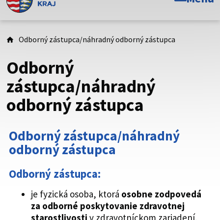
Toto je oficiálna webová stránka Prešovského
samosprávneho kraja. Oficiálne stránky využívajú doménu
psk.sk.
Odborný zástupca/náhradný odborný zástupca
Táto stránka je zabezpečená
Odborný
Buďte pozorní a vždy sa uistite, že zdieľate informácie iba
zástupca/náhradný
cez zabezpečenú webovú stránku. Zabezpečená stránka
odborný zástupca
vždy začína https:// pred názvom domény webového sídla.
Odborný zástupca/náhradný
odborný zástupca
Odborný zástupca:
je fyzická osoba, ktorá
osobne zodpovedá
za odborné poskytovanie zdravotnej
starostlivosti
v zdravotníckom zariadení,