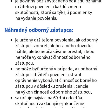
je povinný bez zbytočného odkladu oznámiť
držiteľovi povolenia každú zmenu
skutočností, ktoré sa týkajú podmienky
na vydanie povolenia.
Náhradný odborný zástupca:
je určený držiteľom povolenia, ak odborný
zástupca zomrel, alebo z iného dôvodu
náhle, alebo neočakávane prestal, alebo
nemôže vykonávať činnosť odborného
zástupcu,
nemôže byť určený v prípade, ak odborný
zástupca držiteľa povolenia stratil
oprávnenie vykonávať činnosť odborného
zástupcu v dôsledku zrušenia licencie
na výkon činnosti odborného zástupcu,
sa určuje najviac na 60 dní odo dňa
skutočnosti zakladajúcej ukončenie