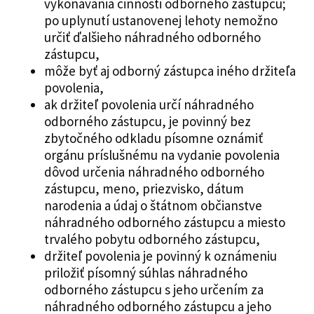
vykonávania činnosti odborného zástupcu;
po uplynutí ustanovenej lehoty nemožno
určiť ďalšieho náhradného odborného
zástupcu,
môže byť aj odborný zástupca iného držiteľa
povolenia,
ak držiteľ povolenia určí náhradného
odborného zástupcu, je povinný bez
zbytočného odkladu písomne oznámiť
orgánu príslušnému na vydanie povolenia
dôvod určenia náhradného odborného
zástupcu, meno, priezvisko, dátum
narodenia a údaj o štátnom občianstve
náhradného odborného zástupcu a miesto
trvalého pobytu odborného zástupcu,
držiteľ povolenia je povinný k oznámeniu
priložiť písomný súhlas náhradného
odborného zástupcu s jeho určením za
náhradného odborného zástupcu a jeho