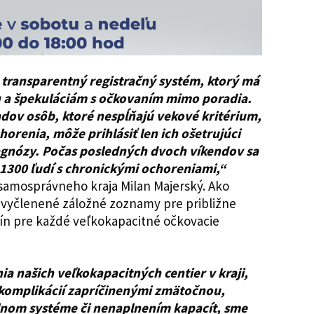
 transparentný registračný systém, ktorý má
 a špekuláciám s očkovaním mimo poradia.
dov osôb, ktoré nespĺňajú vekové kritérium,
horenia, môže prihlásiť len ich ošetrujúci
agnózy. Počas posledných dvoch víkendov sa
1300 ľudí s chronickými ochoreniami,“
samosprávneho kraja Milan Majerský. Ako
 vyčlenené záložné zoznamy pre približne
cín pre každé veľkokapacitné očkovacie
a našich veľkokapacitných centier v kraji,
 komplikácií zapríčinenými zmätočnou,
lnom systéme či nenaplnením kapacít, sme