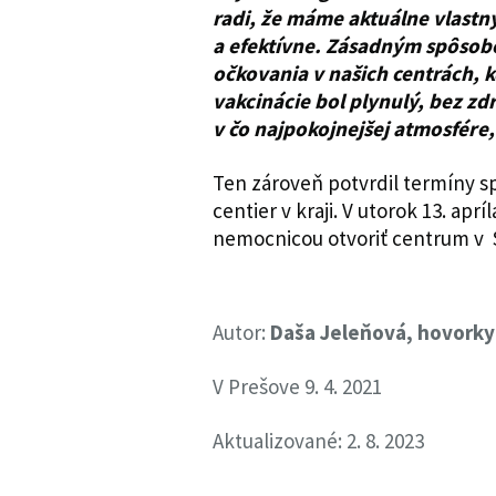
radi, že máme aktuálne vlast
a efektívne. Zásadným spôsobo
očkovania v našich centrách, 
vakcinácie bol plynulý, bez zd
v čo najpokojnejšej atmosfér
Ten zároveň potvrdil termíny s
centier v kraji. V utorok 13. ap
nemocnicou otvoriť centrum v St
Autor:
Daša Jeleňová, hovork
V Prešove 9. 4. 2021
Aktualizované: 2. 8. 2023