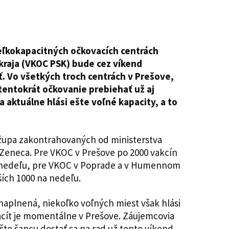
eľkokapacitných očkovacích centrách
raja (VKOC PSK) bude cez víkend
ať. Vo všetkých troch centrách v Prešove,
entokrát očkovanie prebiehať už aj
 aktuálne hlási ešte voľné kapacity, a to
župa zakontrahovaných od ministerstva
aZeneca. Pre VKOC v Prešove po 2000 vakcín
a nedeľu, pre VKOC v Poprade a v Humennom
ších 1000 na nedeľu.
naplnená, niekoľko voľných miest však hlási
cít je momentálne v Prešove. Záujemcovia
te šancu dostať sa na rad už tento víkend.