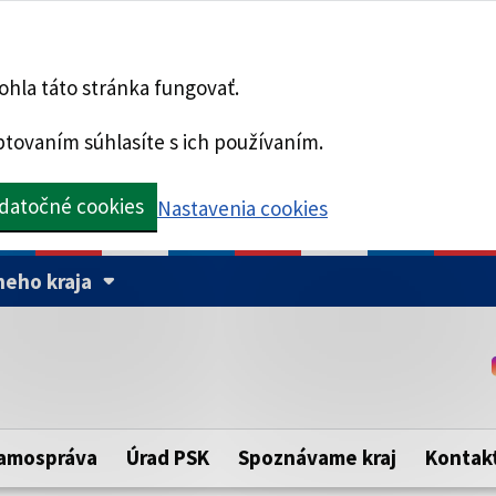
hla táto stránka fungovať.
tovaním súhlasíte s ich používaním.
datočné cookies
Nastavenia cookies
eho kraja
Táto stránka je zabezpe
Buďte pozorní a vždy sa ui
ého samosprávneho kraja.
zabezpečenú webovú strá
https:// pred názvom dom
amospráva
Úrad PSK
Spoznávame kraj
Kontak