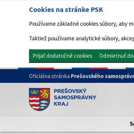
Cookies na stránke PSK
Používame základné cookies súbory, aby mo
Taktiež používame analytické súbory, akcep
Prijať dodatočné cookies
Odmietnuť do
PRESKOČIŤ NA HLAVNÝ OBSAH
Oficiálna stránka
Prešovského samosprávn
Doména psk.sk je oficiálna
Toto je oficiálna webová stránka Prešovsk
Oficiálne stránky využívajú doménu psk.sk.
S