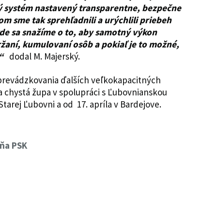
ný systém nastavený transparentne, bezpečne
m sme tak sprehľadnili a urýchlili priebeh
kde sa snažíme o to, aby samotný výkon
ržaní, kumulovaní osôb a pokiaľ je to možné,
e,“
dodal M. Majerský.
prevádzkovania ďalších veľkokapacitných
ríla chystá župa v spolupráci s Ľubovnianskou
arej Ľubovni a od 17. apríla v Bardejove.
yňa PSK