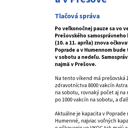
Tlačová správa
Po veľkonočnej pauze sa vo v
Prešovského samosprávneho k
(10. a 11. apríla) znova očkov
Poprade a v Humennom bude t
v sobotu a nedeľu. Samospráva
najmä v Prešove.
Na tento víkend má prešovská 
zdravotníctva 8000 vakcín Astr
na sobotu, rovnaký počet aj n
po 1000 vakcín na sobotu, a ďal
Aktuálne je kapacita v Poprade 
Humenné, najviac voľných kapa
o očkovanie vo VKOC tak majú eš