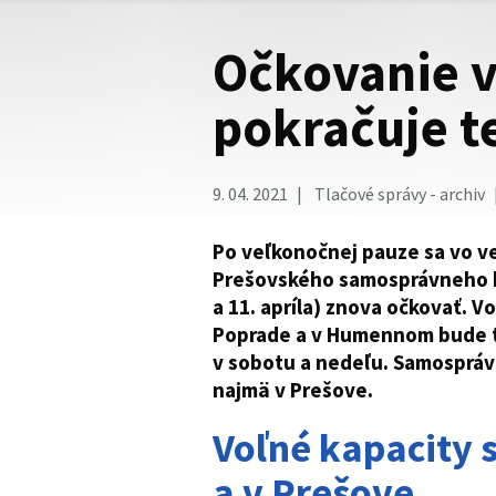
Očkovanie v
pokračuje t
9. 04. 2021
Tlačové správy - archiv
Po veľkonočnej pauze sa vo v
Prešovského samosprávneho kr
a 11. apríla) znova očkovať. V
Poprade a v Humennom bude t
v sobotu a nedeľu. Samospráva
najmä v Prešove.
Voľné kapacity
a v Prešove