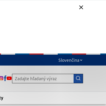
čená
ODKAZ SA OTVORÍ NA NOVEJ KARTE
ODKAZ SA OTVORÍ NA NOVEJ KARTE
ODKAZ SA OTVORÍ NA NOVEJ KARTE
stite, že zdieľate informácie iba cez
nku. Zabezpečená stránka vždy začína
ény webového sídla.
ty