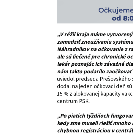
„V réžii kraja máme vytvorený
zamedziť zneužívaniu systému
Náhradníkov na očkovanie z ra
ale sú liečené pre chronické oc
lekár poznajúc ich závažné di
nám takto podarilo zaočkovať 
uviedol predseda Prešovského 
dodal na jeden očkovací deň sú
15 % z alokovanej kapacity vak
centrum PSK.
„Po piatich týždňoch fungovani
kedy sme museli riešiť mnoho
chybnou registráciou v centrá