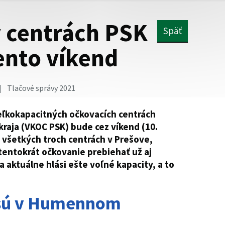
 centrách PSK
Späť
ento víkend
Tlačové správy 2021
eľkokapacitných očkovacích centrách
aja (VKOC PSK) bude cez víkend (10.
o všetkých troch centrách v Prešove,
entokrát očkovanie prebiehať už aj
 aktuálne hlási ešte voľné kapacity, a to
 sú v Humennom