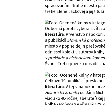
spracovaním. Druhé miesto patr
tretie Elene Lackovej a jej titulu
Odborná porota vyberala víťazov
literatúra
. Prvenstvo napokon u
a publikácii
Slovenská profesion
miesto v popise dejín prešovsk
odniesol kolektív autorov knih
v preklade a historickom komen
Švorc. Tretiu priečku obsadil J
Celkovo 19 publikácií prešlo h
literatúra
. V tej si napokon pr
Historická kronika
od Jána Micha
viac ako 40-ročnej zberateľskej
knihe
Osobnosti Kežmarku 20. s