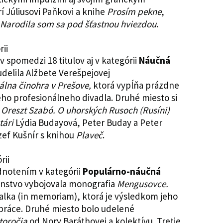
í Júliusovi Paňkovi a knihe
Prosím pekne
,
Narodila som sa pod šťastnou hviezdou
.
 spomedzi 18 titulov aj v kategórii
Náučná
delila Alžbete Verešpejovej
álna činohra v Prešove,
ktorá vypĺňa prázdne
ého profesionálneho divadla. Druhé miesto si
y
Oreszt Szabó.
O uhorských Rusoch (Rusíni)
tári
Lýdia Budayová, Peter Buday a Peter
ozef Kušnír s knihou
Plaveč
.
odnotením v kategórii
Populárno-náučná
venstvo vybojovala monografia
Mengusovce.
lka (in memoriam), ktorá je výsledkom jeho
 práce. Druhé miesto bolo udelené
toročia
od Nory Baráthovej a kolektívu. Tretie