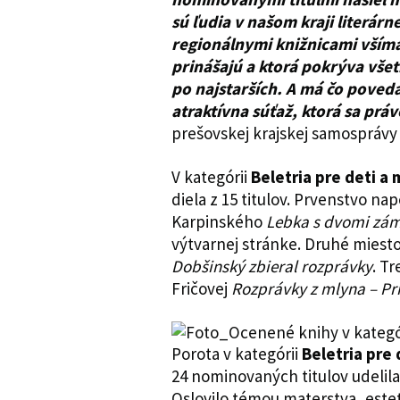
sú ľudia v našom kraji literárne
regionálnymi knižnicami vším
prinášajú a ktorá pokrýva vše
po najstarších. A má čo poveda
atraktívna súťaž, ktorá sa prá
prešovskej krajskej samosprávy 
V kategórii
Beletria pre deti a
diela z 15 titulov. Prvenstvo na
Karpinského
Lebka s dvomi zá
výtvarnej stránke. Druhé miesto 
Dobšinský zbieral rozprávky
. Tr
Fričovej
Rozprávky z mlyna –
Pr
Porota v kategórii
Beletria pre
24 nominovaných titulov udelila
Oslovilo témou materstva, este