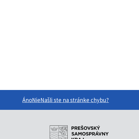
Áno
Nie
Našli ste na stránke chybu?