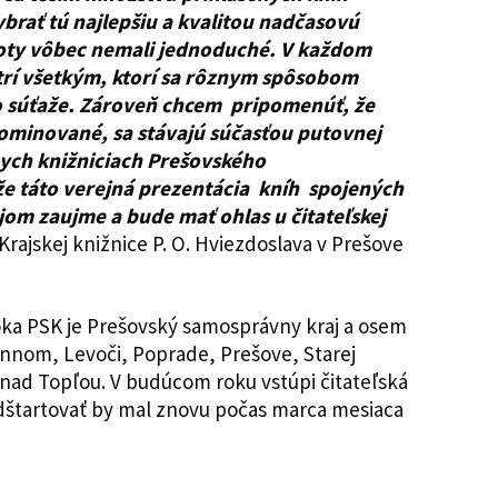
ybrať tú najlepšiu a kvalitou nadčasovú
roty vôbec nemali jednoduché. V každom
rí všetkým, ktorí sa rôznym spôsobom
to súťaže. Zároveň chcem pripomenúť, že
 nominované, sa stávajú súčasťou putovnej
nych knižniciach Prešovského
že táto verejná prezentácia kníh spojených
om zaujme a bude mať ohlas u čitateľskej
 Krajskej knižnice P. O. Hviezdoslava v Prešove
ka PSK je Prešovský samosprávny kraj a osem
nnom, Levoči, Poprade, Prešove, Starej
 nad Topľou. V budúcom roku vstúpi čitateľská
Odštartovať by mal znovu počas marca mesiaca