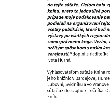
do tejto súťaže. Cieľom bolo v
knihu, preto to jednotlivé po
prípade moje poďakovanie pat
podieľali na organizovaní tej
všetky publikácie, ktoré boli
výstavy po všetkých regionál
samosprávneho kraja. Verím, 
určitým spôsobom s naším kraj
verejnosti,“
doplnila riaditeľka
Iveta Hurná.
Vyhlasovateľom súťaže Kniha ro
jeho knižníc v Bardejove, Hume
Ľubovni, Svidníku a vo Vranove
súťaž už do svojho 7. ročníka. 
kníh.