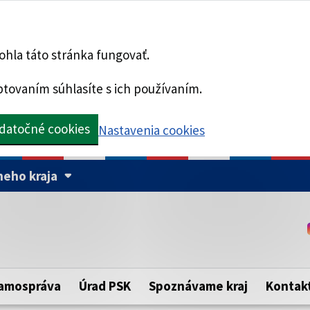
hla táto stránka fungovať.
tovaním súhlasíte s ich používaním.
datočné cookies
Nastavenia cookies
eho kraja
Táto stránka je zabezpe
Buďte pozorní a vždy sa ui
ého samosprávneho kraja.
zabezpečenú webovú strá
https:// pred názvom dom
amospráva
Úrad PSK
Spoznávame kraj
Kontak