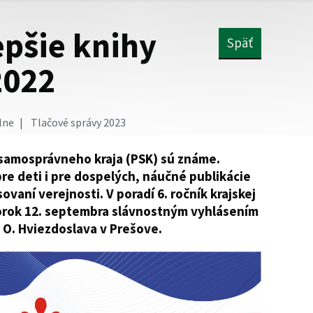
epšie knihy
Späť
2022
lne
Tlačové správy 2023
samosprávneho kraja (PSK) sú známe.
pre deti i pre dospelých, náučné publikácie
sovaní verejnosti. V poradí 6. ročník krajskej
torok 12. septembra slávnostným vyhlásením
P. O. Hviezdoslava v Prešove.