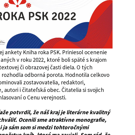
ej ankety Kniha roka PSK. Priniesol ocenenie
daných v roku 2022, ktoré boli späté s krajom
xtovej či obrazovej časti diela. O tých
h rozhodla odborná porota. Hodnotila celkovo
ominovali zostavovatelia, redaktori,
autori i čitateľská obec. Čitatelia si svojich
 hlasovaní o Cenu verejnosti.
aže potvrdil, že náš kraj je literárne kvalitný
hváliť. Ocenili sme atraktívne monografie,
a i ja sám som si medzi tohtoročnými
nožstvo kníh, ktoré ma zaujali. Som rád, že