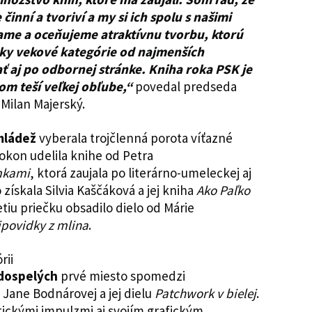
 činní a tvoriví a my si ich spolu s našimi
ame a oceňujeme atraktívnu tvorbu, ktorú
tky vekové kategórie od najmenších
ť aj po odbornej stránke. Kniha roka PSK je
vom teší veľkej obľube,“
povedal predseda
Milan Majerský.
 mládež
vyberala trojčlenná porota víťazné
pokon udelila knihe od Petra
mkami
, ktorá zaujala po literárno-umeleckej aj
získala Silvia Kaščáková a jej kniha
Ako Paľko
etiu priečku obsadilo dielo od Márie
ipovidky z mlina
.
 dospelých
prvé miesto spomedzi
 Jane Bodnárovej a jej dielu
Patchwork v bielej
.
tickými impulzmi aj svojím grafickým