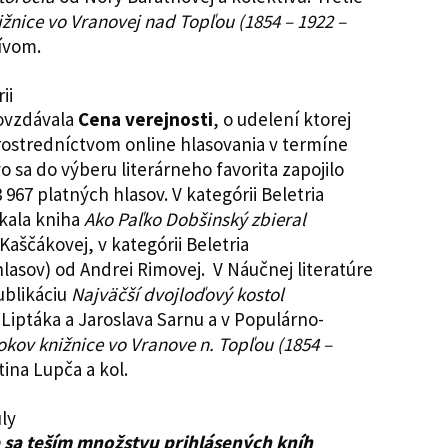
nižnice vo Vranovej nad Topľou
(1854 – 1922 –
ívom.
dovzdávala
Cena verejnosti
, o udelení ktorej
prostredníctvom online hlasovania v termíne
vo sa do výberu literárneho favorita zapojilo
3 967 platných hlasov. V kategórii Beletria
skala kniha
Ako Paľko Dobšinský zbieral
 Kaščákovej, v kategórii Beletria
lasov) od Andrei Rimovej. V Náučnej literatúre
ublikáciu
Najväčší dvojloďový kostol
 Liptáka a Jaroslava Sarnu a v Populárno-
okov knižnice vo Vranove n. Topľou
(1854 –
ina Lupča a kol.
e sa teším množstvu prihlásených kníh