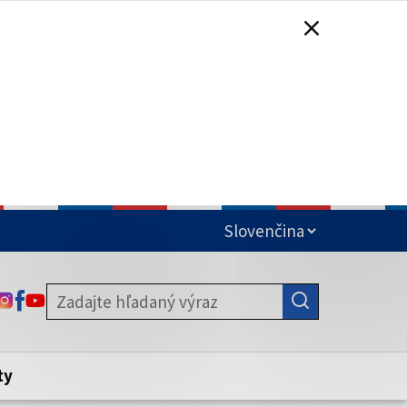
čená
ODKAZ SA OTVORÍ NA NOVEJ KARTE
ODKAZ SA OTVORÍ NA NOVEJ KARTE
ODKAZ SA OTVORÍ NA NOVEJ KARTE
stite, že zdieľate informácie iba cez
nku. Zabezpečená stránka vždy začína
ény webového sídla.
ty