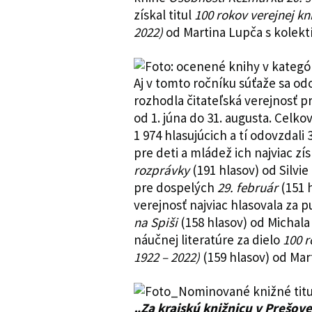
získal titul
100 rokov verejnej k
2022)
od Martina Lupča s kolekt
Aj v tomto ročníku súťaže sa o
rozhodla čitateľská verejnosť 
od 1. júna do 31. augusta. Celko
1 974 hlasujúcich a tí odovzdali 
pre deti a mládež ich najviac zí
rozprávky
(191 hlasov) od Silvie
pre dospelých
29. február
(151 h
verejnosť najviac hlasovala za p
na Spiši
(158 hlasov) od Michala
náučnej literatúre za dielo
100 r
1922 – 2022)
(159 hlasov) od Mart
„Za krajskú knižnicu v Prešov