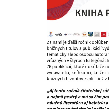
Za nami je ďalší ročník obľúben
knižných titulov a publikácií vy
tematicky alebo osobou autora te
víťazných v štyroch kategóriác
76 publikácií, ktoré do súťaže n
vydavatelia, kníhkupci, knižnice, 
knižných favoritov zvolili tiež v
„Aj tento ročník čitateľskej súť
a najmä pestrý a má sa čím poc
náučnú literatúru aj beletriu 
nominovanými titulmi našiel m