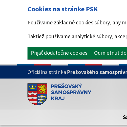
Cookies na stránke PSK
Používame základné cookies súbory, aby mo
Taktiež používame analytické súbory, akcep
Prijať dodatočné cookies
Odmietnuť do
PRESKOČIŤ NA HLAVNÝ OBSAH
Oficiálna stránka
Prešovského samosprávn
Doména psk.sk je oficiálna
Toto je oficiálna webová stránka Prešovsk
Oficiálne stránky využívajú doménu psk.sk.
S