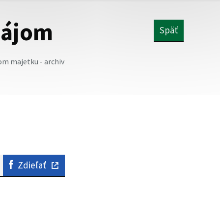
enájom
Späť
m majetku - archiv
Zdieľať