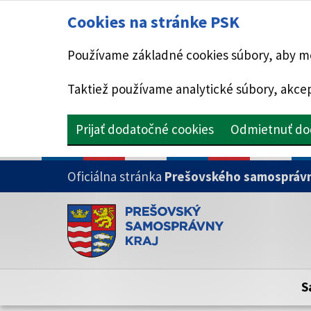
Cookies na stránke PSK
Používame základné cookies súbory, aby mo
Taktiež používame analytické súbory, akcep
Prijať dodatočné cookies
Odmietnuť do
PRESKOČIŤ NA HLAVNÝ OBSAH
Oficiálna stránka
Prešovského samosprávn
Doména psk.sk je oficiálna
Toto je oficiálna webová stránka Prešovsk
Oficiálne stránky využívajú doménu psk.sk.
S