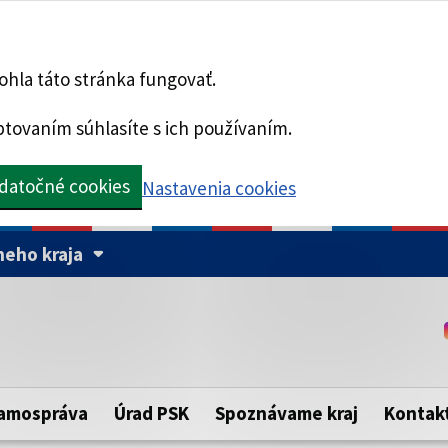
hla táto stránka fungovať.
tovaním súhlasíte s ich používaním.
datočné cookies
Nastavenia cookies
eho kraja
Táto stránka je zabezpe
Buďte pozorní a vždy sa ui
ého samosprávneho kraja.
zabezpečenú webovú strá
https:// pred názvom dom
amospráva
Úrad PSK
Spoznávame kraj
Kontak