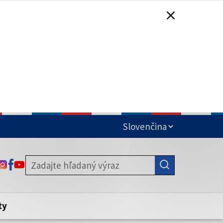
čená
ODKAZ SA OTVORÍ NA NOVEJ KARTE
ODKAZ SA OTVORÍ NA NOVEJ KARTE
ODKAZ SA OTVORÍ NA NOVEJ KARTE
stite, že zdieľate informácie iba cez
nku. Zabezpečená stránka vždy začína
ény webového sídla.
ty