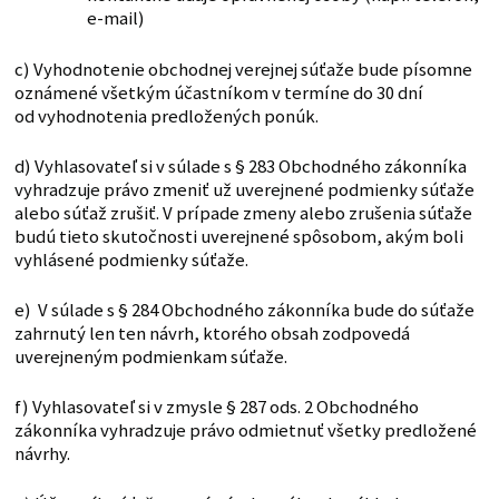
e-mail)
c) Vyhodnotenie obchodnej verejnej súťaže bude písomne
oznámené všetkým účastníkom v termíne do 30 dní
od vyhodnotenia predložených ponúk.
d) Vyhlasovateľ si v súlade s § 283 Obchodného zákonníka
vyhradzuje právo zmeniť už uverejnené podmienky súťaže
alebo súťaž zrušiť. V prípade zmeny alebo zrušenia súťaže
budú tieto skutočnosti uverejnené spôsobom, akým boli
vyhlásené podmienky súťaže.
e) V súlade s § 284 Obchodného zákonníka bude do súťaže
zahrnutý len ten návrh, ktorého obsah zodpovedá
uverejneným podmienkam súťaže.
f) Vyhlasovateľ si v zmysle § 287 ods. 2 Obchodného
zákonníka vyhradzuje právo odmietnuť všetky predložené
návrhy.