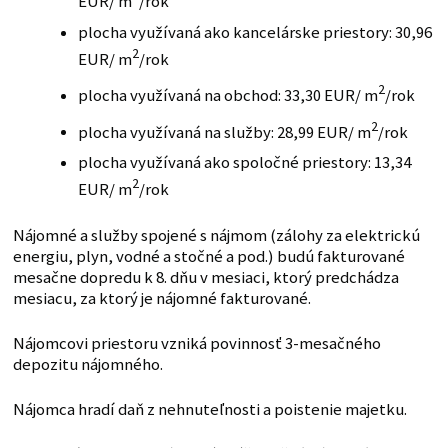
EUR/ m
/rok
plocha využívaná ako kancelárske priestory: 30,96
2
EUR/ m
/rok
2
plocha využívaná na obchod: 33,30 EUR/ m
/rok
2
plocha využívaná na služby: 28,99 EUR/ m
/rok
plocha využívaná ako spoločné priestory: 13,34
2
EUR/ m
/rok
Nájomné a služby spojené s nájmom (zálohy za elektrickú
energiu, plyn, vodné a stočné a pod.) budú fakturované
mesačne dopredu k 8. dňu v mesiaci, ktorý predchádza
mesiacu, za ktorý je nájomné fakturované.
Nájomcovi priestoru vzniká povinnosť 3-mesačného
depozitu nájomného.
Nájomca hradí daň z nehnuteľnosti a poistenie majetku.