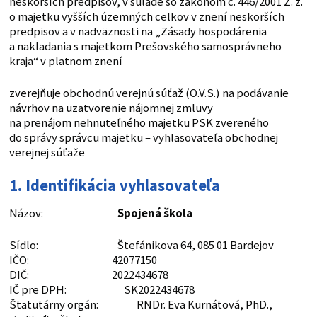
neskorších predpisov, v súlade so zákonom č. 446/2001 Z. z.
o majetku vyšších územných celkov v znení neskorších
predpisov a v nadväznosti na „Zásady hospodárenia
a nakladania s majetkom Prešovského samosprávneho
kraja“ v platnom znení
zverejňuje obchodnú verejnú súťaž (O.V.S.) na podávanie
návrhov na uzatvorenie nájomnej zmluvy
na prenájom nehnuteľného majetku PSK zvereného
do správy správcu majetku – vyhlasovateľa obchodnej
verejnej súťaže
1. Identifikácia vyhlasovateľa
Názov:
Spojená škola
Sídlo: Štefánikova 64, 085 01 Bardejov
IČO: 42077150
DIČ: 2022434678
IČ pre DPH: SK2022434678
Štatutárny orgán: RNDr. Eva Kurnátová, PhD.,