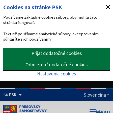
Cookies na stránke PSK
Používame základné cookies súbory, aby mohla táto
stránka fungovať.
Taktiež používame analytické súbory, akceptovaním
súhlasíte s ich používaním.
Prijať dodatočné cookies
Odmietnuť dodatočné cookies
Nastavenia cookies
SK
PSK
Doména psk.sk je oficiálna
Menu