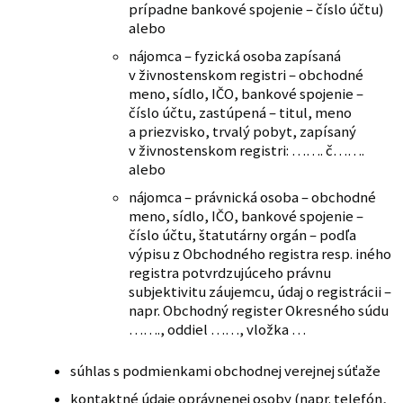
prípadne bankové spojenie – číslo účtu)
alebo
nájomca – fyzická osoba zapísaná
v živnostenskom registri – obchodné
meno, sídlo, IČO, bankové spojenie –
číslo účtu, zastúpená – titul, meno
a priezvisko, trvalý pobyt, zapísaný
v živnostenskom registri: ……. č…….
alebo
nájomca – právnická osoba – obchodné
meno, sídlo, IČO, bankové spojenie –
číslo účtu, štatutárny orgán – podľa
výpisu z Obchodného registra resp. iného
registra potvrdzujúceho právnu
subjektivitu záujemcu, údaj o registrácii –
napr. Obchodný register Okresného súdu
……., oddiel ……, vložka …
súhlas s podmienkami obchodnej verejnej súťaže
kontaktné údaje oprávnenej osoby (napr. telefón,