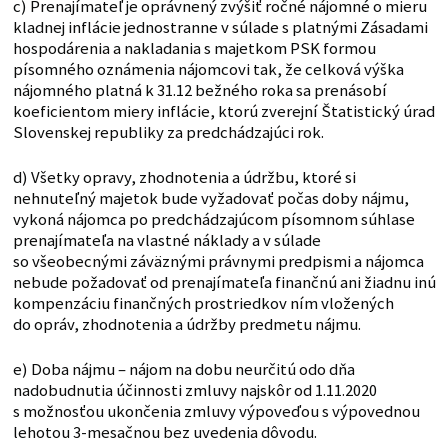
c) Prenajímateľ je oprávnený zvýšiť ročné nájomné o mieru
kladnej inflácie jednostranne v súlade s platnými Zásadami
hospodárenia a nakladania s majetkom PSK formou
písomného oznámenia nájomcovi tak, že celková výška
nájomného platná k 31.12 bežného roka sa prenásobí
koeficientom miery inflácie, ktorú zverejní Štatistický úrad
Slovenskej republiky za predchádzajúci rok.
d) Všetky opravy, zhodnotenia a údržbu, ktoré si
nehnuteľný majetok bude vyžadovať počas doby nájmu,
vykoná nájomca po predchádzajúcom písomnom súhlase
prenajímateľa na vlastné náklady a v súlade
so všeobecnými záväznými právnymi predpismi a nájomca
nebude požadovať od prenajímateľa finančnú ani žiadnu inú
kompenzáciu finančných prostriedkov ním vložených
do opráv, zhodnotenia a údržby predmetu nájmu.
e) Doba nájmu – nájom na dobu neurčitú odo dňa
nadobudnutia účinnosti zmluvy najskôr od 1.11.2020
s možnosťou ukončenia zmluvy výpoveďou s výpovednou
lehotou 3-mesačnou bez uvedenia dôvodu.