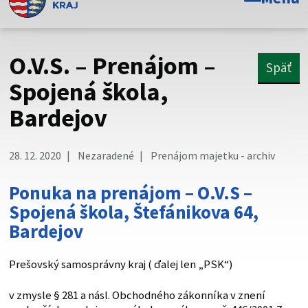
Toto je oficiálna webová stránka Prešovského
samosprávneho kraja. Oficiálne stránky využívajú doménu
psk.sk.
O.V.S. – Prenájom –
Späť
Táto stránka je zabezpečená
Spojená škola,
Bardejov
Buďte pozorní a vždy sa uistite, že zdieľate informácie iba
cez zabezpečenú webovú stránku. Zabezpečená stránka
vždy začína https:// pred názvom domény webového sídla.
28. 12. 2020
Nezaradené
Prenájom majetku - archiv
Ponuka na prenájom – O.V.S –
Spojená škola, Štefánikova 64,
Bardejov
Prešovský samosprávny kraj ( ďalej len „PSK“)
v zmysle § 281 a násl. Obchodného zákonníka v znení