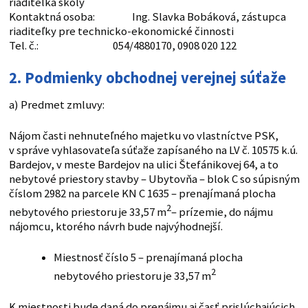
riaditeľka školy
Kontaktná osoba: Ing. Slavka Bobáková, zástupca
riaditeľky pre technicko-ekonomické činnosti
Tel. č.: 054/4880170, 0908 020 122
2. Podmienky obchodnej verejnej súťaže
a) Predmet zmluvy:
Nájom časti nehnuteľného majetku vo vlastníctve PSK,
v správe vyhlasovateľa súťaže zapísaného na LV č. 10575 k.ú.
Bardejov, v meste Bardejov na ulici Štefánikovej 64, a to
nebytové priestory stavby – Ubytovňa – blok C so súpisným
číslom 2982 na parcele KN C 1635 – prenajímaná plocha
2
nebytového priestoru je 33,57 m
– prízemie, do nájmu
nájomcu, ktorého návrh bude najvýhodnejší.
Miestnosť číslo 5 – prenajímaná plocha
2
nebytového priestoru je 33,57 m
K miestnosti bude daná do prenájmu aj časť prislúchajúcich