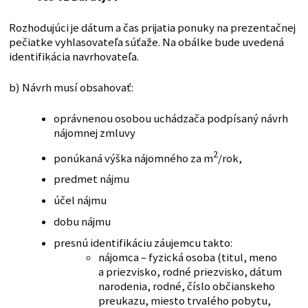
Rozhodujúci je dátum a čas prijatia ponuky na prezentačnej
pečiatke vyhlasovateľa súťaže. Na obálke bude uvedená
identifikácia navrhovateľa.
b) Návrh musí obsahovať:
oprávnenou osobou uchádzača podpísaný návrh
nájomnej zmluvy
2
ponúkaná výška nájomného za m
/rok,
predmet nájmu
účel nájmu
dobu nájmu
presnú identifikáciu záujemcu takto:
nájomca – fyzická osoba (titul, meno
a priezvisko, rodné priezvisko, dátum
narodenia, rodné, číslo občianskeho
preukazu, miesto trvalého pobytu,