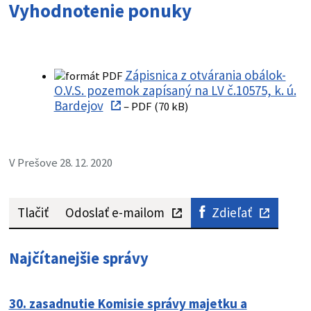
Vyhodnotenie ponuky
Zápisnica z otvárania obálok-
O.V.S. pozemok zapísaný na LV č.10575, k. ú.
Bardejov
– PDF (70 kB)
V Prešove 28. 12. 2020
Tlačiť
Odoslať e-mailom
Zdieľať
Najčítanejšie správy
30. zasadnutie Komisie správy majetku a