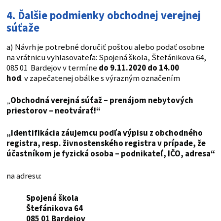
4. Ďalšie podmienky obchodnej verejnej
súťaže
a) Návrh je potrebné doručiť poštou alebo podať osobne
na vrátnicu vyhlasovateľa: Spojená škola, Štefánikova 64,
085 01 Bardejov v termíne
do 9.11.2020 do 14.00
hod
. v zapečatenej obálke s výrazným označením
„
Obchodná verejná súťaž – prenájom nebytových
priestorov – neotvárať!“
„Identifikácia záujemcu podľa výpisu z obchodného
registra, resp. živnostenského registra v prípade, že
účastníkom je fyzická osoba – podnikateľ, IČO, adresa“
na adresu:
Spojená škola
Štefánikova 64
085 01 Bardejov