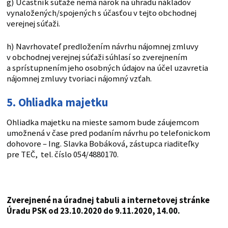
g) Účastník súťaže nemá nárok na úhradu nákladov
vynaložených/spojených s účasťou v tejto obchodnej
verejnej súťaži.
h) Navrhovateľ predložením návrhu nájomnej zmluvy
v obchodnej verejnej súťaži súhlasí so zverejnením
a sprístupnením jeho osobných údajov na účel uzavretia
nájomnej zmluvy tvoriaci nájomný vzťah.
5. Ohliadka majetku
Ohliadka majetku na mieste samom bude záujemcom
umožnená v čase pred podaním návrhu po telefonickom
dohovore – Ing. Slavka Bobáková, zástupca riaditeľky
pre TEČ, tel. číslo 054/4880170.
Zverejnené na úradnej tabuli a internetovej stránke
Úradu PSK od 23.10.2020 do 9.11.2020, 14.00.