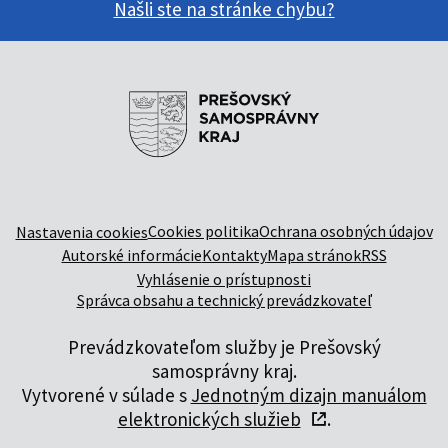
Našli ste na stránke chybu?
Cookies politika
Ochrana osobných údajov
Nastavenia cookies
Autorské informácie
Kontakty
Mapa stránok
RSS
Vyhlásenie o prístupnosti
Správca obsahu a technický prevádzkovateľ
Prevádzkovateľom služby je Prešovský
samosprávny kraj.
Vytvorené v súlade s
Jednotným dizajn manuálom
elektronických služieb
.