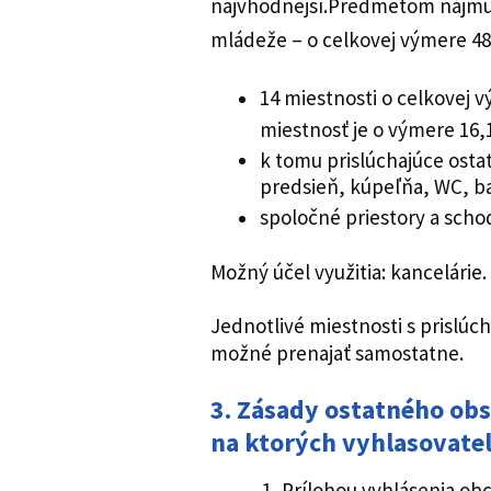
najvhodnejší.Predmetom nájmu
mládeže – o celkovej výmere 4
14 miestnosti o celkovej 
miestnosť je o výmere 16,
k tomu prislúchajúce osta
predsieň, kúpeľňa, WC, b
spoločné priestory a scho
Možný účel využitia: kancelárie.
Jednotlivé miestnosti s prislúc
možné prenajať samostatne.
3. Zásady ostatného ob
na ktorých vyhlasovateľ
Prílohou vyhlásenia obc