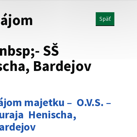
enájom
Späť
nbsp;- SŠ
scha, Bardejov
jom majetku – O.V.S. –
Juraja Henischa,
ardejov