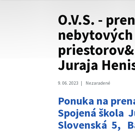
O.V.S. - pr
nebytových
priestorov&
Juraja Heni
9. 06. 2023
Nezaradené
Ponuka na prená
Spojená škola 
Slovenská 5, B