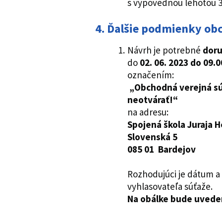
s výpovednou lehotou 
4. Ďalšie podmienky obc
Návrh je potrebné
doru
do
02. 06. 2023 do 09.0
označením:
„Obchodná verejná sú
neotvárať!“
na adresu:
Spojená škola Juraja H
Slovenská 5
085 01 Bardejov
Rozhodujúci je dátum a 
vyhlasovateľa súťaže.
Na obálke bude uveden