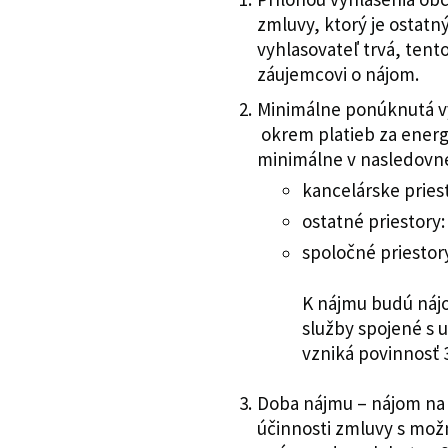
zmluvy, ktorý je osta
vyhlasovateľ trvá, ten
záujemcovi o nájom.
Minimálne ponúknutá v
okrem platieb za energ
minimálne v nasledovne
kancelárske pries
ostatné priesto
spoločné priesto
K nájmu budú náj
služby spojené s 
vzniká povinnosť
Doba nájmu – nájom na
účinnosti zmluvy s mo