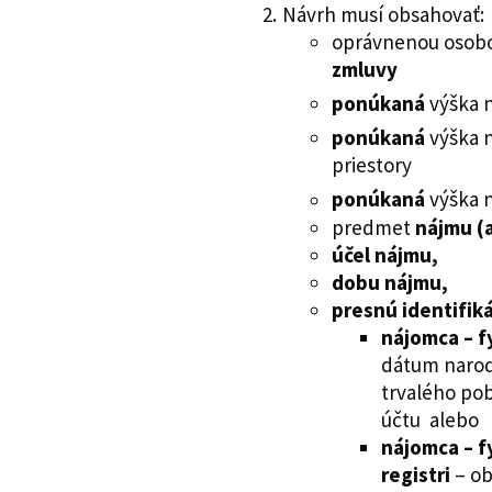
Návrh musí obsahovať:
oprávnenou osobo
zmluvy
ponúkaná
výška 
ponúkaná
výška 
priestory
ponúkaná
výška 
predmet
nájmu (a
účel nájmu,
dobu nájmu,
presnú identifik
nájomca – f
dátum narod
trvalého pob
účtu alebo
nájomca – f
registri
– o