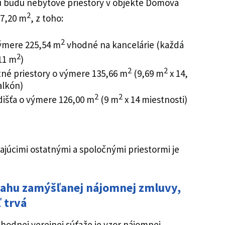
 budú nebytové priestory v objekte Domova
2
87,20 m
, z toho:
2
výmere 225,54 m
vhodné na kancelárie (každá
2
11 m
)
2
2
tné priestory o výmere 135,66 m
(9,69 m
x 14,
alkón)
2
2
dišťa o výmere 126,00 m
(9 m
x 14 miestnosti)
hajúcimi ostatnými a spoločnými priestormi je
sahu zamýšľanej nájomnej zmluvy,
 trvá
hodnej verejnej súťaže je vzor nájomnej