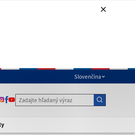
čená
ODKAZ SA OTVORÍ NA NOVEJ KARTE
ODKAZ SA OTVORÍ NA NOVEJ KARTE
ODKAZ SA OTVORÍ NA NOVEJ KARTE
stite, že zdieľate informácie iba cez
nku. Zabezpečená stránka vždy začína
ény webového sídla.
ty