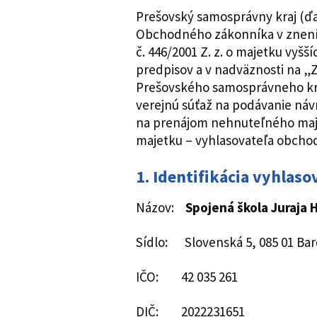
Prešovský samosprávny kraj (ďal
Obchodného zákonníka v znení 
č. 446/2001 Z. z. o majetku vyš
predpisov a v nadväznosti na „
Prešovského samosprávneho kra
verejnú súťaž na podávanie ná
na prenájom nehnuteľného maj
majetku – vyhlasovateľa obchod
1. Identifikácia vyhlaso
Názov:
Spojená škola Juraja 
Sídlo: Slovenská 5, 085 01 Bar
IČO: 42 035 261
DIČ: 2022231651