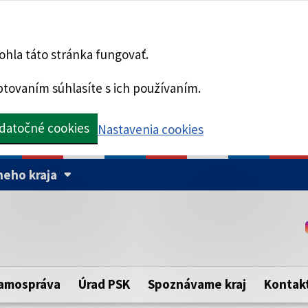
hla táto stránka fungovať.
tovaním súhlasíte s ich používaním.
datočné cookies
Nastavenia cookies
eho kraja
Táto stránka je zabezpe
Buďte pozorní a vždy sa ui
ého samosprávneho kraja.
zabezpečenú webovú strá
https:// pred názvom dom
amospráva
Úrad PSK
Spoznávame kraj
Kontak