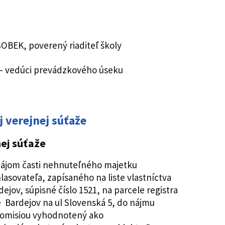
SOBEK, poverený riaditeľ školy
 – vedúci prevádzkového úseku
 verejnej súťaže
ej súťaže
ájom časti nehnuteľného majetku
lasovateľa, zapísaného na liste vlastníctva
dejov, súpisné číslo 1521, na parcele registra
e Bardejov na ul Slovenská 5, do nájmu
komisiou vyhodnotený ako