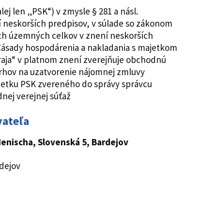
ej len „PSK“) v zmysle § 281 a násl.
neskorších predpisov, v súlade so zákonom
ších územných celkov v znení neskorších
Zásady hospodárenia a nakladania s majetkom
ja“ v platnom znení zverejňuje obchodnú
vrhov na uzatvorenie nájomnej zmluvy
etku PSK zvereného do správy správcu
nej verejnej súťaž
vateľa
Henischa, Slovenská 5, Bardejov
dejov