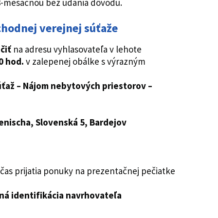
3-mesačnou bez udania dôvodu.
hodnej verejnej súťaže
čiť
na adresu vyhlasovateľa v lehote
0 hod.
v zalepenej obálke s výrazným
ťaž – Nájom nebytových priestorov –
enischa, Slovenská 5, Bardejov
čas prijatia ponuky na prezentačnej pečiatke
á identifikácia navrhovateľa