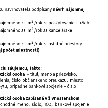
u navrhovateľa podpísaný
návrh nájomnej
2
nájomného za m
/
rok za poskytovanie služieb
2
nájomného za m
/
rok za kancelárske
2
nájomného za m
/
rok za ostatné priestory
j počet miestností)
áciu záujemcu, takto:
yzická osoba
– titul, meno a priezvisko,
enia, číslo občianskeho preukazu, miesto
ytu, prípadne bankové spojenie – číslo
yzická osoba zapísaná v živnostenskom
bchodné meno, sídlo, IČO, bankové spojenie