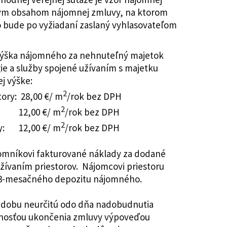
tným obsahom nájomnej zmluvy, na ktorom
to bude po vyžiadaní zaslaný vyhlasovateľom
ýška nájomného za nehnuteľný majetok
ie a služby spojené užívaním s majetku
j výške:
2
tory: 28,00 €/ m
/rok bez DPH
2
ry: 12,00 €/ m
/rok bez DPH
2
ry: 12,00 €/ m
/rok bez DPH
omníkovi fakturované náklady za dodané
užívaním priestorov. Nájomcovi priestoru
 3-mesačného depozitu nájomného.
 dobu neurčitú odo dňa nadobudnutia
žnosťou ukončenia zmluvy výpoveďou