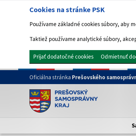
Cookies na stránke PSK
Používame základné cookies súbory, aby mo
Taktiež používame analytické súbory, akcep
Prijať dodatočné cookies
Odmietnuť do
PRESKOČIŤ NA HLAVNÝ OBSAH
Oficiálna stránka
Prešovského samosprávn
Doména psk.sk je oficiálna
Toto je oficiálna webová stránka Prešovsk
Oficiálne stránky využívajú doménu psk.sk.
S