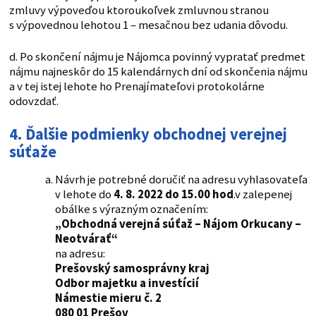
zmluvy výpoveďou ktoroukoľvek zmluvnou stranou
s výpovednou lehotou 1 – mesačnou bez udania dôvodu.
d. Po skončení nájmu je Nájomca povinný vypratať predmet
nájmu najneskôr do 15 kalendárnych dní od skončenia nájmu
a v tej istej lehote ho Prenajímateľovi protokolárne
odovzdať.
4. Ďalšie podmienky obchodnej verejnej
súťaže
Návrh je potrebné doručiť na adresu vyhlasovateľa
v lehote do
4. 8. 2022 do 15.00 hod
.v zalepenej
obálke s výrazným označením:
„Obchodná verejná súťaž – Nájom Orkucany –
Neotvárať“
na adresu:
Prešovský samosprávny kraj
Odbor majetku a investícií
Námestie mieru č. 2
080 01 Prešov