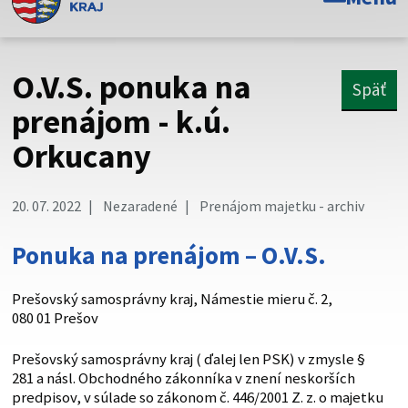
Toto je oficiálna webová stránka Prešovského
samosprávneho kraja. Oficiálne stránky využívajú doménu
psk.sk.
O.V.S. ponuka na
Späť
Táto stránka je zabezpečená
prenájom - k.ú.
Orkucany
Buďte pozorní a vždy sa uistite, že zdieľate informácie iba
cez zabezpečenú webovú stránku. Zabezpečená stránka
vždy začína https:// pred názvom domény webového sídla.
20. 07. 2022
Nezaradené
Prenájom majetku - archiv
Ponuka na prenájom – O.V.S.
Prešovský samosprávny kraj, Námestie mieru č. 2,
080 01 Prešov
Prešovský samosprávny kraj ( ďalej len PSK) v zmysle §
281 a násl. Obchodného zákonníka v znení neskorších
predpisov, v súlade so zákonom č. 446/2001 Z. z. o majetku