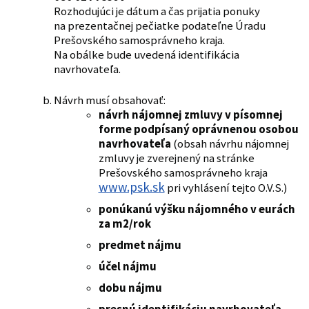
Rozhodujúci je dátum a čas prijatia ponuky
na prezentačnej pečiatke podateľne Úradu
Prešovského samosprávneho kraja.
Na obálke bude uvedená identifikácia
navrhovateľa.
Návrh musí obsahovať:
návrh nájomnej zmluvy v písomnej
forme podpísaný oprávnenou osobou
navrhovateľa
(obsah návrhu nájomnej
zmluvy je zverejnený na stránke
Prešovského samosprávneho kraja
www.psk.sk
pri vyhlásení tejto O.V.S.)
ponúkanú výšku nájomného v eurách
za m2/rok
predmet nájmu
účel nájmu
dobu nájmu