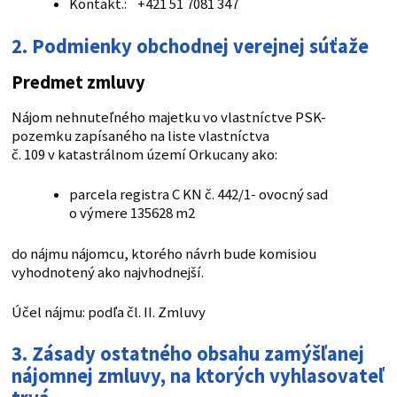
Kontakt.: +421 51 7081 347
2. Podmienky obchodnej verejnej súťaže
Predmet zmluvy
Nájom nehnuteľného majetku vo vlastníctve PSK-
pozemku zapísaného na liste vlastníctva
č. 109 v katastrálnom území Orkucany ako:
parcela registra C KN č. 442/1- ovocný sad
o výmere 135628 m2
do nájmu nájomcu, ktorého návrh bude komisiou
vyhodnotený ako najvhodnejší.
Účel nájmu: podľa čl. II. Zmluvy
3. Zásady ostatného obsahu zamýšľanej
nájomnej zmluvy, na ktorých vyhlasovateľ