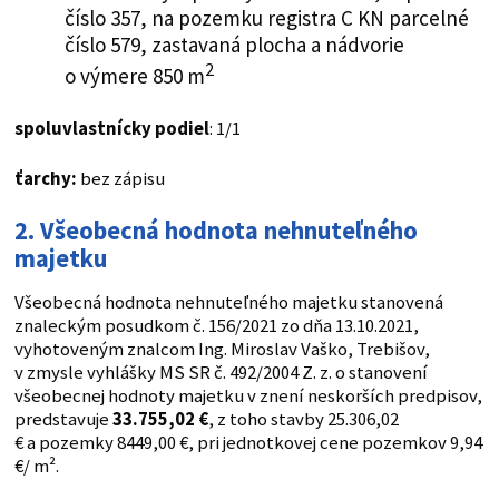
číslo 357, na pozemku registra C KN parcelné
číslo 579, zastavaná plocha a nádvorie
2
o výmere 850 m
spoluvlastnícky podiel
: 1/1
ťarchy:
bez zápisu
2. Všeobecná hodnota nehnuteľného
majetku
Všeobecná hodnota nehnuteľného majetku stanovená
znaleckým posudkom č. 156/2021 zo dňa 13.10.2021,
vyhotoveným znalcom Ing. Miroslav Vaško, Trebišov,
v zmysle vyhlášky MS SR č. 492/2004 Z. z. o stanovení
všeobecnej hodnoty majetku v znení neskorších predpisov,
predstavuje
33.755,02 €
, z toho stavby 25.306,02
€ a pozemky 8449,00 €, pri jednotkovej cene pozemkov 9,94
€/ m².