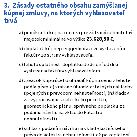
3. Zásady ostatného obsahu zamýšľanej
kúpnej zmluvy, na ktorých vyhlasovateľ
trvá
ponúknutá kúpna cena za prevádzaný nehnuteľný
majetok minimálne vo výške
23.628,50 €
,
doplatok kúpnej ceny jednorazovo vystavením
faktúry zo strany vyhlasovateľa,
lehota splatnosti doplatku do 30 dní od dňa
vystavenia faktúry vyhlasovateľom,
záväzok kupujúceho uhradiť kúpnu cenu v lehote
podľa písm. c) vrátane úhrady ostatných nákladov
spojených s prevodom nehnuteľností, (nákladov
za vypracovanie znaleckého posudku,
geometrického plánu, správneho poplatku za
podanie návrhu na vklad do katastra
nehnuteľností),
súhlas s podaním návrhu na vklad vlastníckeho
práva do katastra nehnuteľností až po zaplatení