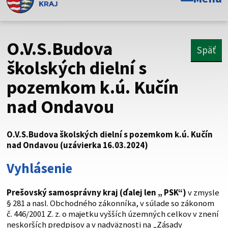
Toto je oficiálna webová stránka Prešovského
samosprávneho kraja. Oficiálne stránky využívajú doménu
psk.sk.
O.V.S.Budova
Späť
Táto stránka je zabezpečená
školských dielní s
pozemkom k.ú. Kučín
Buďte pozorní a vždy sa uistite, že zdieľate informácie iba
cez zabezpečenú webovú stránku. Zabezpečená stránka
nad Ondavou
vždy začína https:// pred názvom domény webového sídla.
O.V.S.Budova školských dielní s pozemkom k.ú. Kučín
nad Ondavou (uzávierka 16.03.2024)
Vyhlásenie
Prešovský samosprávny kraj (ďalej len „ PSK“)
v zmysle
§ 281 a nasl. Obchodného zákonníka, v súlade so zákonom
č. 446/2001 Z. z. o majetku vyšších územných celkov v znení
neskorších predpisov a v nadväznosti na „Zásady