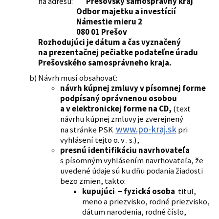
na adresu:
Prešovský samosprávny kraj
Odbor majetku a investícií
Námestie mieru 2
080 01 Prešov
Rozhodujúci je dátum a čas vyznačený
na prezentačnej pečiatke podateľne úradu
Prešovského samosprávneho kraja.
Návrh musí obsahovať:
návrh kúpnej zmluvy v písomnej forme
podpísaný oprávnenou osobou
a v elektronickej forme na CD,
(text
návrhu kúpnej zmluvy je zverejnený
www.po-kraj.sk
na stránke PSK
pri
vyhlásení tejto o. v . s.),
presnú identifikáciu navrhovateľa
s písomným vyhlásením navrhovateľa, že
uvedené údaje sú ku dňu podania žiadosti
bezo zmien, takto:
kupujúci – fyzická osoba
titul,
meno a priezvisko, rodné priezvisko,
dátum narodenia, rodné číslo,