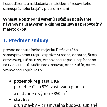
hospodárenia a nakladania s majetkom Prešovského
samosprávneho kraja“ v platnom znení
vyhlasuje obchodnú verejnú súťaž na podávanie
návrhov na uzatvorenie kúpnej zmluvy na prebytočný
majetok PSK
1. Predmet zmluvy
prevod nehnuteľného majetku Prešovského
samosprávneho kraja : v správe Strednej odbornej školy
drevárskej, Lúčna 1055, Vranov nad Topľou, zapísaného
na LV č. 711, k. ú. Kučín nad Ondavou, obec Kučín, okres
Vranov nad Topľou a to:
pozemok registra C KN:
parcelné číslo 579, zastavaná plocha
2
a nádvorie o výmere 850 m
stavba:
druh stavby – priemyselná budova, súpisné