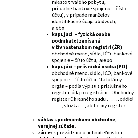
miesto trvalého pobytu,
prípadne bankové spojenie – číslo
účtu), v prípade manželov
identifikačné údaje obidvoch,
alebo
kupujúci – fyzická osoba
podnikateľ zapísaná
v živnostenskom registri (ŽR)
obchodné meno, sídlo, IČO, bankové
spojenie – číslo účtu, alebo
kupujúci – právnická osoba (PO)
obchodné meno, sídlo, IČO, bankové
spojenie – číslo účtu, štatutárny
orgán – podľa výpisu z príslušného
registra, údaj o registrácii – Obchodný
register Okresného súdu ……., oddiel
……, vložka …, alebo iný register
súhlas s podmienkami obchodnej
verejnej súťaže,
zámer
s prevádzanou nehnuteľnosťou,