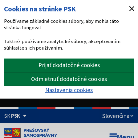
Cookies na stránke PSK
Používame základné cookies súbory, aby mohla táto
stránka fungovať.
Taktiež používame analytické súbory, akceptovaním
súhlasíte s ich používaním.
Prijať dodatočné cookies
Odmietnuť dodatočné cookies
Nastavenia cookies
SK
PSK
Doména psk.sk je oficiálna
Menu