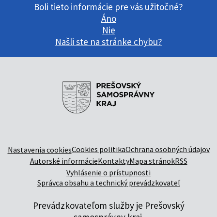
Boli tieto informácie pre vás užitočné?
Áno
Nie
Našli ste na stránke chybu?
Cookies politika
Ochrana osobných údajov
Nastavenia cookies
Autorské informácie
Kontakty
Mapa stránok
RSS
Vyhlásenie o prístupnosti
Správca obsahu a technický prevádzkovateľ
Prevádzkovateľom služby je Prešovský