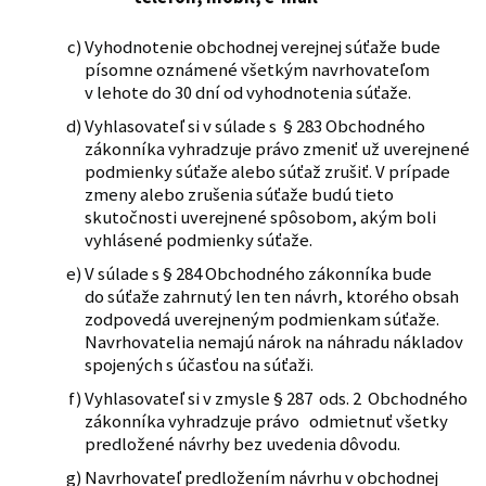
Vyhodnotenie obchodnej verejnej súťaže bude
písomne oznámené všetkým navrhovateľom
v lehote do 30 dní od vyhodnotenia súťaže.
Vyhlasovateľ si v súlade s § 283 Obchodného
zákonníka vyhradzuje právo zmeniť už uverejnené
podmienky súťaže alebo súťaž zrušiť. V prípade
zmeny alebo zrušenia súťaže budú tieto
skutočnosti uverejnené spôsobom, akým boli
vyhlásené podmienky súťaže.
V súlade s § 284 Obchodného zákonníka bude
do súťaže zahrnutý len ten návrh, ktorého obsah
zodpovedá uverejneným podmienkam súťaže.
Navrhovatelia nemajú nárok na náhradu nákladov
spojených s účasťou na súťaži.
Vyhlasovateľ si v zmysle § 287 ods. 2 Obchodného
zákonníka vyhradzuje právo odmietnuť všetky
predložené návrhy bez uvedenia dôvodu.
Navrhovateľ predložením návrhu v obchodnej