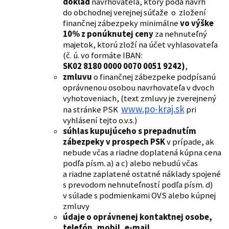
doklad
navrhovateľa, ktorý podá návrh
do obchodnej verejnej súťaže o zložení
finančnej zábezpeky minimálne
vo výške
10% z ponúknutej ceny
za nehnuteľný
majetok, ktorú zloží na účet vyhlasovateľa
(č. ú. vo formáte IBAN:
SK02 8180 0000 0070 0051 9242)
,
zmluvu
o finančnej zábezpeke podpísanú
oprávnenou osobou navrhovateľa v dvoch
vyhotoveniach, (text zmluvy je zverejnený
www.po-kraj.sk
na stránke PSK
pri
vyhlásení tejto o.v.s.)
súhlas kupujúceho s prepadnutím
zábezpeky v prospech PSK
v prípade, ak
nebude včas a riadne doplatená kúpna cena
podľa písm. a) a c) alebo nebudú včas
a riadne zaplatené ostatné náklady spojené
s prevodom nehnuteľností podľa písm. d)
v súlade s podmienkami OVS alebo kúpnej
zmluvy
údaje o oprávnenej kontaktnej osobe,
telefón, mobil, e-mail