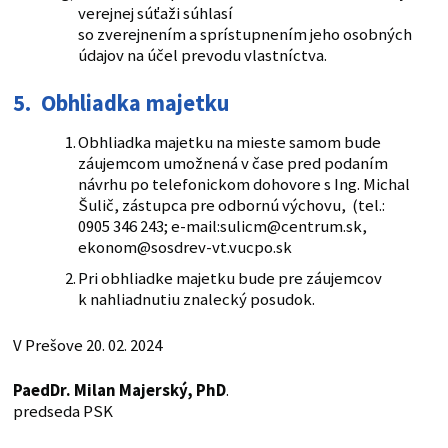
verejnej súťaži súhlasí
so zverejnením a sprístupnením jeho osobných
údajov na účel prevodu vlastníctva.
5. Obhliadka majetku
Obhliadka majetku na mieste samom bude
záujemcom umožnená v čase pred podaním
návrhu po telefonickom dohovore s Ing. Michal
Šulič, zástupca pre odbornú výchovu, (tel.:
0905 346 243; e-mail:sulicm@centrum.sk,
ekonom@sosdrev-vt.vucpo.sk
Pri obhliadke majetku bude pre záujemcov
k nahliadnutiu znalecký posudok.
V Prešove 20. 02. 2024
PaedDr. Milan Majerský, PhD
.
predseda PSK