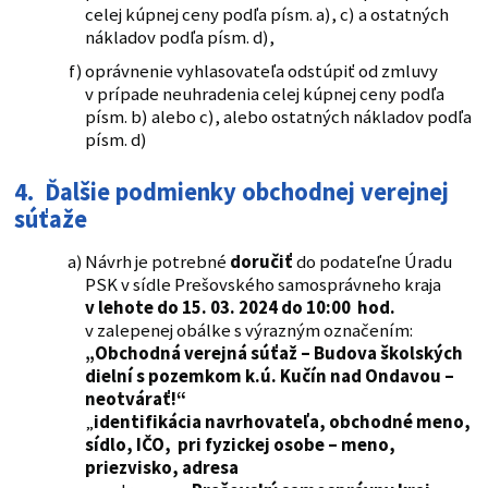
celej kúpnej ceny podľa písm. a), c) a ostatných
nákladov podľa písm. d),
oprávnenie vyhlasovateľa odstúpiť od zmluvy
v prípade neuhradenia celej kúpnej ceny podľa
písm. b) alebo c), alebo ostatných nákladov podľa
písm. d)
4. Ďalšie podmienky obchodnej verejnej
súťaže
Návrh je potrebné
doručiť
do podateľne Úradu
PSK v sídle Prešovského samosprávneho kraja
v lehote do 15. 03. 2024 do 10:00 hod.
v zalepenej obálke s výrazným označením:
„Obchodná verejná súťaž – Budova školských
dielní s pozemkom k.ú. Kučín nad Ondavou –
neotvárať!“
„
identifikácia navrhovateľa, obchodné meno,
sídlo, IČO, pri fyzickej osobe – meno,
priezvisko, adresa