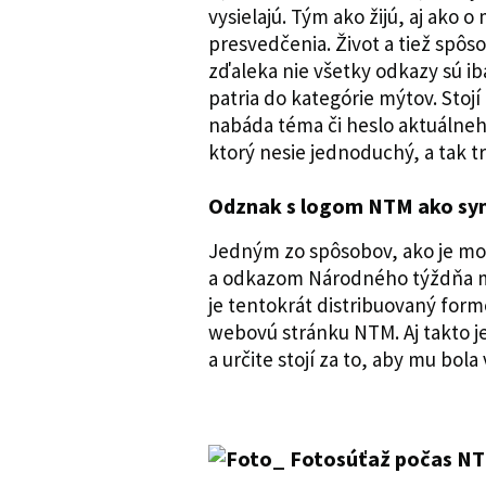
vysielajú. Tým ako žijú, aj ako o
presvedčenia. Život a tiež spôs
zďaleka nie všetky odkazy sú i
patria do kategórie mýtov. Stojí
nabáda téma či heslo aktuálne
ktorý nesie jednoduchý, a tak 
Odznak s logom NTM ako s
Jedným zo spôsobov, ako je mož
a odkazom Národného týždňa m
je tentokrát distribuovaný form
webovú stránku NTM. Aj takto je
a určite stojí za to, aby mu bol