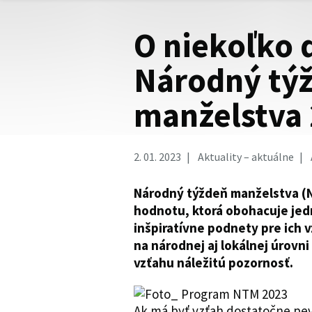
O niekoľko 
Národný tý
manželstva
2. 01. 2023
Aktuality – aktuálne
Národný týždeň manželstva (
hodnotu, ktorá obohacuje jedn
inšpiratívne podnety pre ich v
na národnej aj lokálnej úrovn
vzťahu náležitú pozornosť.
Ak má byť vzťah dostatočne pev