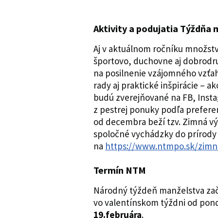
Aktivity a podujatia Týždňa
Aj v aktuálnom ročníku množstv
športovo, duchovne aj dobrodr
na posilnenie vzájomného vzťah
rady aj praktické inšpirácie – 
budú zverejňované na FB, Inst
z pestrej ponuky podľa preferen
od decembra beží tzv. Zimná výz
spoločné vychádzky do prírody 
na
https://www.ntmpo.sk/zimn
Termín NTM
Národný týždeň manželstva začí
vo valentínskom týždni od pond
19.februára
.