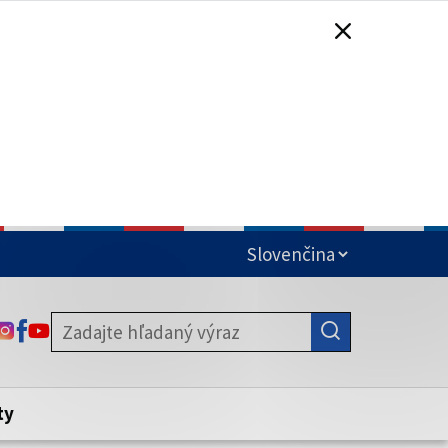
čená
ODKAZ SA OTVORÍ NA NOVEJ KARTE
ODKAZ SA OTVORÍ NA NOVEJ KARTE
ODKAZ SA OTVORÍ NA NOVEJ KARTE
stite, že zdieľate informácie iba cez
nku. Zabezpečená stránka vždy začína
ény webového sídla.
ty