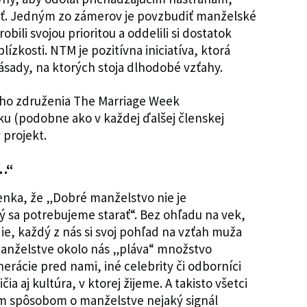
sť. Jedným zo zámerov je povzbudiť manželské
obili svojou prioritou a oddelili si dostatok
ízkosti. NTM je pozitívna iniciatíva, ktorá
ásady, na ktorých stoja dlhodobé vzťahy.
ho združenia The Marriage Week
ku (podobne ako v každej ďalšej členskej
 projekt.
z…“
ka, že „Dobré manželstvo nie je
ý sa potrebujeme starať“. Bez ohľadu na vek,
ie, každý z nás si svoj pohľad na vzťah muža
manželstve okolo nás „pláva“ množstvo
erácie pred nami, iné celebrity či odborníci
čia aj kultúra, v ktorej žijeme. A takisto všetci
tým spôsobom o manželstve nejaký signál