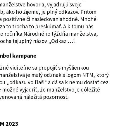
 manželstve hovoria, vyjadrujú svoje
ob, ako ho žijeme, je plný odkazov. Pritom
ba pozitívne či nasledovaniahodné. Mnohé
 za to trocha to preskúmať. A k tomu nás
ho ročníka Národného týždňa manželstva,
trocha tajuplný názov „Odkaz …“.
ymbol kampane
né viditeľne sa prepojiť s myšlienkou
anželstva je malý odznak s logom NTM, ktorý
ou „odkazu vo fľaši“ a dá sa k nemu dostať cez
 možné vyjadriť, že manželstvo je dôležité
a venovaná náležitá pozornosť.