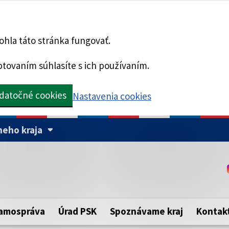
hla táto stránka fungovať.
tovaním súhlasíte s ich používaním.
datočné cookies
Nastavenia cookies
eho kraja
Táto stránka je zabezpe
Buďte pozorní a vždy sa ui
ého samosprávneho kraja.
zabezpečenú webovú strá
https:// pred názvom dom
amospráva
Úrad PSK
Spoznávame kraj
Kontak