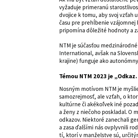
vyžaduje primeranú starostlivo
dvojice k tomu, aby svoj vzťah ur
času pre prehĺbenie vzájomnej bl
pripomína dôležité hodnoty a z
NTM je súčasťou medzinárodné
International, avšak na Slovens
krajine) funguje ako autonómny
Témou NTM 2023 je „Odka
Nosným motívom NTM je myšlien
samozrejmosť, ale vzťah, o ktor
kultúrne či akékoľvek iné pozad
a ženy z niečoho poskladal. O 
odkazov. Niektoré zanechali gen
a zasa ďalšími nás ovplyvnili rodi
tí, ktorí v manželstve sú, urči