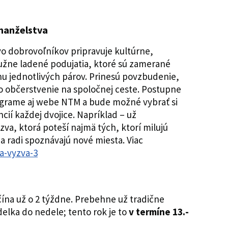
 manželstva
o dobrovoľníkov pripravuje kultúrne,
užne ladené podujatia, ktoré sú zamerané
u jednotlivých párov. Prinesú povzbudenie,
ako občerstvenie na spoločnej ceste. Postupne
agrame aj webe NTM a bude možné vybrať si
cií každej dvojice. Napríklad – už
va, ktorá poteší najmä tých, ktorí milujú
a radi spoznávajú nové miesta. Viac
a-vyzva-3
na už o 2 týždne. Prebehne už tradične
elka do nedele; tento rok je to
v termíne 13.-