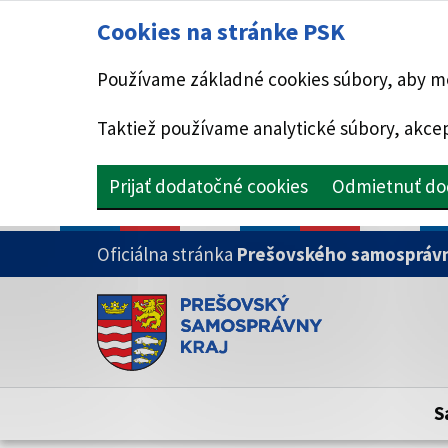
Cookies na stránke PSK
Používame základné cookies súbory, aby mo
Taktiež používame analytické súbory, akcep
Prijať dodatočné cookies
Odmietnuť do
PRESKOČIŤ NA HLAVNÝ OBSAH
Oficiálna stránka
Prešovského samosprávn
Doména psk.sk je oficiálna
Toto je oficiálna webová stránka Prešovsk
Oficiálne stránky využívajú doménu psk.sk.
S