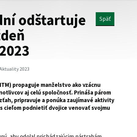
dní odštartuje
Späť
ždeň
 2023
Aktuality 2023
NTM) propaguje manželstvo ako vzácnu
otlivcov aj celú spoločnosť. Prináša párom
zťah, pripravuje a ponúka zaujímavé aktivity
i s cieľom podnietiť dvojice venovať svojmu
ný, aby odolal prichádzajúcim nástrahám,