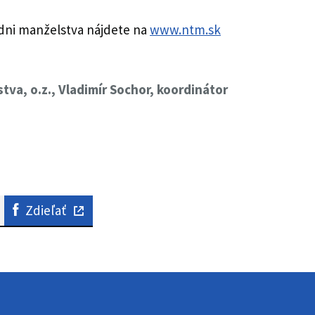
dni manželstva nájdete na
www.ntm.sk
va, o.z., Vladimír Sochor, koordinátor
Zdieľať