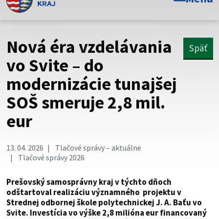
Toto je oficiálna webová stránka Prešovského
samosprávneho kraja. Oficiálne stránky využívajú doménu
psk.sk.
Nová éra vzdelávania
Späť
Táto stránka je zabezpečená
vo Svite – do
modernizácie tunajšej
Buďte pozorní a vždy sa uistite, že zdieľate informácie iba
cez zabezpečenú webovú stránku. Zabezpečená stránka
SOŠ smeruje 2,8 mil.
vždy začína https:// pred názvom domény webového sídla.
eur
13. 04. 2026
Tlačové správy – aktuálne
Tlačové správy 2026
Prešovský samosprávny kraj v týchto dňoch
odštartoval realizáciu významného projektu v
Strednej odbornej škole polytechnickej J. A. Baťu vo
Svite. Investícia vo výške 2,8 milióna eur financovaný