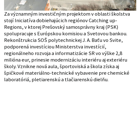
Za významným investičným projektom v oblasti školstva
stojí Iniciatíva dobiehajúcich regiónov Catching up-
Regions, v ktorej Prešovský samosprávny kraj (PSK)
spolupracuje s Európskou komisiou a Svetovou bankou.
Rekonštrukcia SOŠ polytechnickej J. A. Baťu vo Svite,
podporená investíciou Ministerstva investícií,
regionálneho rozvoja a informatizácie SR vo výške 2,8
milióna eur, prinesie modernizáciu interiéru aj exteriéru
školy. Vznikne nová aula, športoviská a škola získa aj
špičkové materiálno-technické vybavenie pre chemické
laboratóriá, pletiarenskú a tlačiarenskú dielňu.