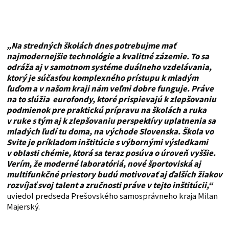
„Na stredných školách dnes potrebujme mať
najmodernejšie technológie a kvalitné zázemie. To sa
odráža aj v samotnom systéme duálneho vzdelávania,
ktorý je súčasťou komplexného prístupu k mladým
ľuďom a v našom kraji nám veľmi dobre funguje. Práve
na to slúžia eurofondy, ktoré prispievajú k zlepšovaniu
podmienok pre praktickú prípravu na školách a ruka
v ruke s tým aj k zlepšovaniu perspektívy uplatnenia sa
mladých ľudí tu doma, na východe Slovenska. Škola vo
Svite je príkladom inštitúcie s výbornými výsledkami
v oblasti chémie, ktorá sa teraz posúva o úroveň vyššie.
Verím, že moderné laboratóriá, nové športoviská aj
multifunkčné priestory budú motivovať aj ďalších žiakov
rozvíjať svoj talent a zručnosti práve v tejto inštitúcii,“
uviedol predseda Prešovského samosprávneho kraja Milan
Majerský.