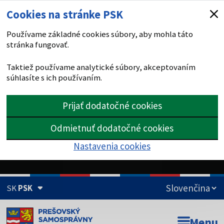
Cookies na stránke PSK
Používame základné cookies súbory, aby mohla táto
stránka fungovať.
Taktiež používame analytické súbory, akceptovaním
súhlasíte s ich používaním.
Prijať dodatočné cookies
Odmietnuť dodatočné cookies
Nastavenia cookies
SK
PSK
Doména psk.sk je oficiálna
Menu