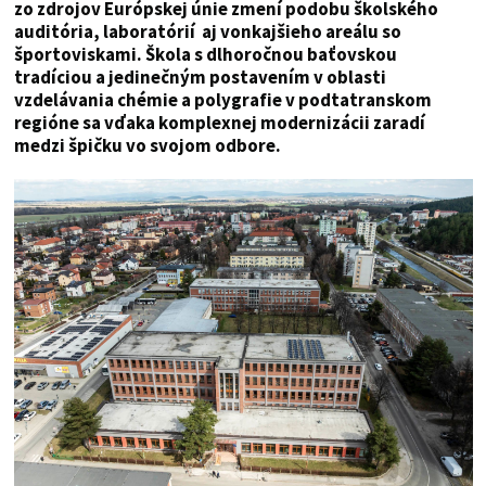
zo zdrojov Európskej únie zmení podobu školského
auditória, laboratórií aj vonkajšieho areálu so
športoviskami. Škola s dlhoročnou baťovskou
tradíciou a jedinečným postavením v oblasti
vzdelávania chémie a polygrafie v podtatranskom
regióne sa vďaka komplexnej modernizácii zaradí
medzi špičku vo svojom odbore.