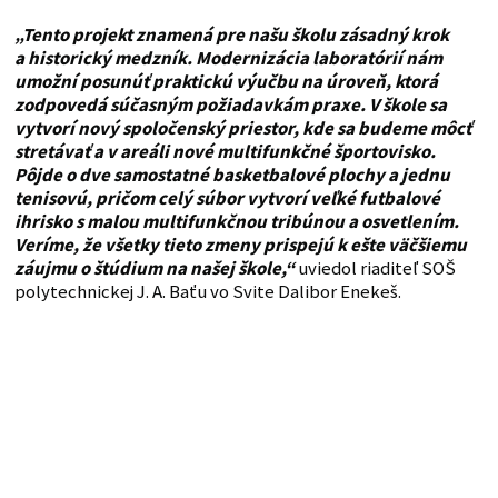
„Tento projekt znamená pre našu školu zásadný krok
a historický medzník. Modernizácia laboratórií nám
umožní posunúť praktickú výučbu na úroveň, ktorá
zodpovedá súčasným požiadavkám praxe. V škole sa
vytvorí nový spoločenský priestor, kde sa budeme môcť
stretávať a v areáli nové multifunkčné športovisko.
Pôjde o dve samostatné basketbalové plochy a jednu
tenisovú, pričom celý súbor vytvorí veľké futbalové
ihrisko s malou multifunkčnou tribúnou a osvetlením.
Veríme, že všetky tieto zmeny prispejú k ešte väčšiemu
záujmu o štúdium na našej škole,“
uviedol riaditeľ SOŠ
polytechnickej J. A. Baťu vo Svite Dalibor Enekeš.