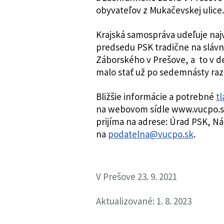
obyvateľov z Mukačevskej ulice.
Krajská samospráva udeľuje naj
predsedu PSK tradične na sláv
Záborského v Prešove, a to v 
malo stať už po sedemnásty raz
Bližšie informácie a potrebné
tl
na webovom sídle www.vucpo.sk
prijíma na adrese: Úrad PSK, N
na
podatelna@vucpo.sk
.
V Prešove 23. 9. 2021
Aktualizované: 1. 8. 2023