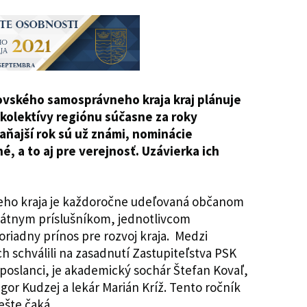
ovského samosprávneho kraja kraj plánuje
kolektívy regiónu súčasne za roky
laňajší rok sú už známi, nominácie
é, a to aj pre verejnosť. Uzávierka ich
ho kraja je každoročne udeľovaná občanom
tátnym príslušníkom, jednotlivcom
riadny prínos pre rozvoj kraja. Medzi
h schválili na zasadnutí Zastupiteľstva PSK
 poslanci, je akademický sochár Štefan Kovaľ,
Igor Kudzej a lekár Marián Kríž. Tento ročník
ešte čaká.