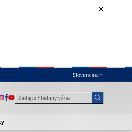
čená
ODKAZ SA OTVORÍ NA NOVEJ KARTE
ODKAZ SA OTVORÍ NA NOVEJ KARTE
ODKAZ SA OTVORÍ NA NOVEJ KARTE
stite, že zdieľate informácie iba cez
nku. Zabezpečená stránka vždy začína
ény webového sídla.
ty