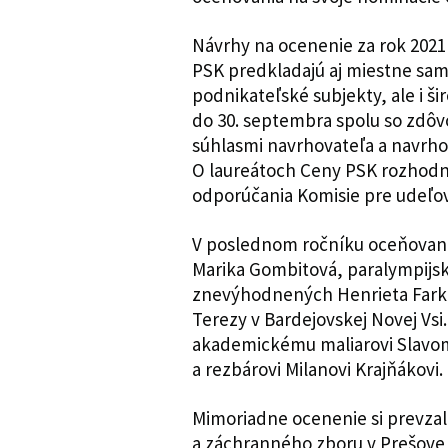
Návrhy na ocenenie za rok 2021
PSK predkladajú aj miestne samo
podnikateľské subjekty, ale i š
do 30. septembra spolu so zdô
súhlasmi navrhovateľa a navrh
O laureátoch Ceny PSK rozhodne
odporúčania Komisie pre udeľo
V poslednom ročníku oceňovania,
Marika Gombitová, paralympijsk
znevýhodnených Henrieta Farkaš
Terezy v Bardejovskej Novej Vs
akademickému maliarovi Slavomí
a rezbárovi Milanovi Krajňákovi.
Mimoriadne ocenenie si prevzalo
a záchranného zboru v Prešove