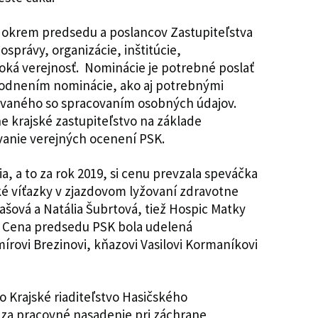
 okrem predsedu a poslancov Zastupiteľstva
správy, organizácie, inštitúcie,
iroká verejnosť. Nominácie je potrebné poslať
vodnením nominácie, ako aj potrebnými
ovaného so spracovaním osobných údajov.
 krajské zastupiteľstvo na základe
vanie verejných ocenení PSK.
 a to za rok 2019, si cenu prevzala speváčka
é víťazky v zjazdovom lyžovaní zdravotne
ová a Natália Šubrtová, tiež Hospic Matky
i. Cena predsedu PSK bola udelená
rovi Brezinovi, kňazovi Vasilovi Kormaníkovi
 Krajské riaditeľstvo Hasičského
 za pracovné nasadenie pri záchrane