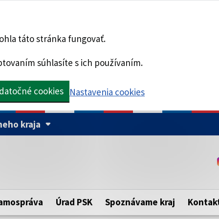
hla táto stránka fungovať.
tovaním súhlasíte s ich používaním.
datočné cookies
Nastavenia cookies
eho kraja
Táto stránka je zabezpe
Buďte pozorní a vždy sa ui
ého samosprávneho kraja.
zabezpečenú webovú strá
https:// pred názvom dom
amospráva
Úrad PSK
Spoznávame kraj
Kontak