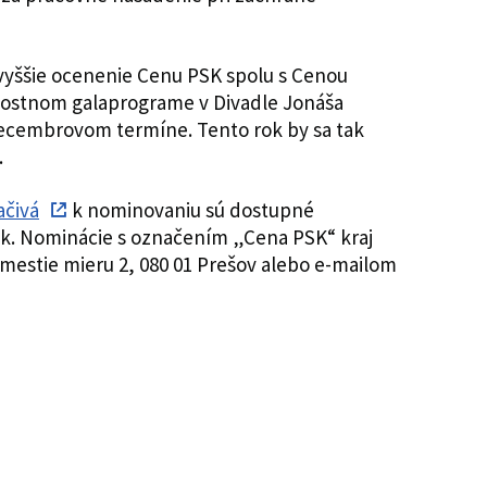
vyššie ocenenie Cenu PSK spolu s Cenou
nostnom galaprograme v Divadle Jonáša
decembrovom termíne. Tento rok by sa tak
.
ačivá
k nominovaniu sú dostupné
. Nominácie s označením „Cena PSK“ kraj
ámestie mieru 2, 080 01 Prešov alebo e-mailom