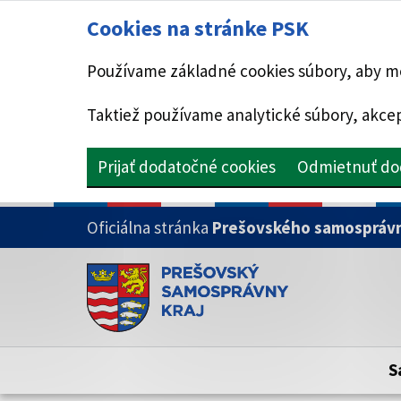
Cookies na stránke PSK
Používame základné cookies súbory, aby mo
Taktiež používame analytické súbory, akcep
Prijať dodatočné cookies
Odmietnuť do
PRESKOČIŤ NA HLAVNÝ OBSAH
Oficiálna stránka
Prešovského samosprávn
Doména psk.sk je oficiálna
Toto je oficiálna webová stránka Prešovsk
Oficiálne stránky využívajú doménu psk.sk.
S