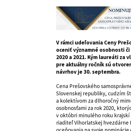
V rámci udeľovania Ceny Preš
oceniť významné osobnosti či 
2020 a 2021. Kým laureáti za v
pre aktuálny ročník sú otvoren
návrhov je 30. septembra.
Cena Prešovského samosprávne
Slovenskej republiky, cudzím š
a kolektívom za dlhoročný mimo
osobnosťami za rok 2020, ktorýc
v októbri minulého roku krajskí
riaditeľ Vihorlatskej hvezdárne 
oceňovania na svoje nominácie 