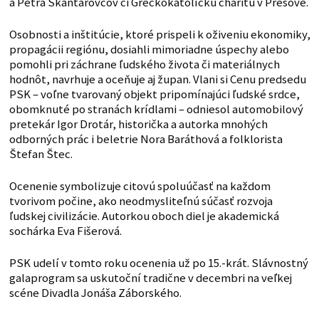
a Petra Škantárovcov či Gréckokatolícku charitu v Prešove.
Osobnosti a inštitúcie, ktoré prispeli k oživeniu ekonomiky,
propagácii regiónu, dosiahli mimoriadne úspechy alebo
pomohli pri záchrane ľudského života či materiálnych
hodnôt, navrhuje a oceňuje aj župan. Vlani si Cenu predsedu
PSK – voľne tvarovaný objekt pripomínajúci ľudské srdce,
obomknuté po stranách krídlami – odniesol automobilový
pretekár Igor Drotár, historička a autorka mnohých
odborných prác i beletrie Nora Baráthová a folklorista
Štefan Štec.
Ocenenie symbolizuje citovú spoluúčasť na každom
tvorivom počine, ako neodmysliteľnú súčasť rozvoja
ľudskej civilizácie. Autorkou oboch diel je akademická
sochárka Eva Fišerová.
PSK udelí v tomto roku ocenenia už po 15.-krát. Slávnostný
galaprogram sa uskutoční tradične v decembri na veľkej
scéne Divadla Jonáša Záborského.