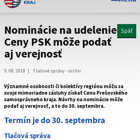
Toto je oficiálna webová stránka Prešovského
samosprávneho kraja. Oficiálne stránky využívajú doménu
psk.sk.
Nominácie na udelenie
Späť
Táto stránka je zabezpečená
Ceny PSK môže podať
aj verejnosť
Buďte pozorní a vždy sa uistite, že zdieľate informácie iba
cez zabezpečenú webovú stránku. Zabezpečená stránka
vždy začína https:// pred názvom domény webového sídla.
9. 08. 2018
Tlačové správy - archiv
Významné osobnosti či kolektívy regiónu môžu za
svoje mimoriadne zásluhy získať Cenu Prešovského
samosprávneho kraja. Návrhy na nominácie môže
podať aj verejnosť, a to do 30. septembra.
Termín je do 30. septembra
Tlačová správa