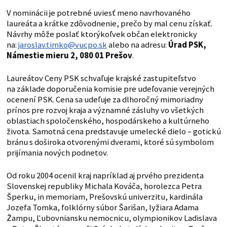
V nominácii je potrebné uviesť meno navrhovaného
laureáta a krátke zdôvodnenie, prečo by mal cenu získať.
Návrhy môže poslať ktorýkoľvek občan elektronicky
na:
jaroslav.timko@vucpo.sk
alebo na adresu:
Úrad PSK,
Námestie mieru 2, 080 01 Prešov
.
Laureátov Ceny PSK schvaľuje krajské zastupiteľstvo
na základe doporučenia komisie pre udeľovanie verejných
ocenení PSK. Cena sa udeľuje za dlhoročný mimoriadny
prínos pre rozvoj kraja a významné zásluhy vo všetkých
oblastiach spoločenského, hospodárskeho a kultúrneho
života. Samotná cena predstavuje umelecké dielo – gotickú
bránu s doširoka otvorenými dverami, ktoré sú symbolom
prijímania nových podnetov.
Od roku 2004 ocenil kraj napríklad aj prvého prezidenta
Slovenskej republiky Michala Kováča, horolezca Petra
Šperku, in memoriam, Prešovskú univerzitu, kardinála
Jozefa Tomka, folklórny súbor Šarišan, lyžiara Adama
Žampu, Ľubovniansku nemocnicu, olympionikov Ladislava