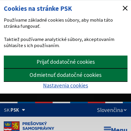
Cookies na stránke PSK
Používame základné cookies súbory, aby mohla táto
stránka fungovať.
Taktiež používame analytické súbory, akceptovaním
súhlasíte s ich používaním.
Prijať dodatočné cookies
Odmietnuť dodatočné cookies
Nastavenia cookies
SK
PSK
Doména psk.sk je oficiálna
Menu