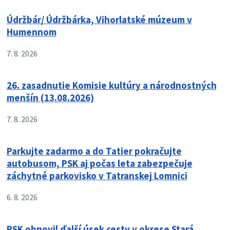
Údržbár/ Údržbárka, Vihorlatské múzeum v
Humennom
7. 8. 2026
26. zasadnutie Komisie kultúry a národnostných
menšín (13.08.2026)
7. 8. 2026
Parkujte zadarmo a do Tatier pokračujte
autobusom, PSK aj počas leta zabezpečuje
záchytné parkovisko v Tatranskej Lomnici
6. 8. 2026
PSK obnovil ďalší úsek cesty v okrese Stará