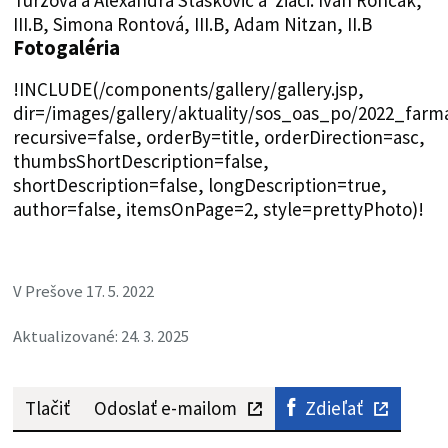
Turzová a Alexandra Staškovič a žiaci: Ivan Rončák,
III.B, Simona Rontová, III.B, Adam Nitzan, II.B
Fotogaléria
!INCLUDE(/components/gallery/gallery.jsp,
dir=/images/gallery/aktuality/sos_oas_po/2022_farm
recursive=false, orderBy=title, orderDirection=asc,
thumbsShortDescription=false,
shortDescription=false, longDescription=true,
author=false, itemsOnPage=2, style=prettyPhoto)!
V Prešove 17. 5. 2022
Aktualizované: 24. 3. 2025
Tlačiť
Odoslať e-mailom
Zdieľať