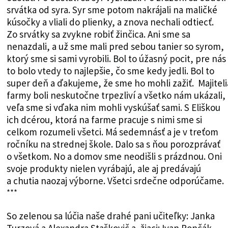
srvátka od syra. Syr sme potom nakrájali na maličké
kúsočky a vliali do plienky, a znova nechali odtiecť.
Zo srvátky sa zvykne robiť žinčica. Ani sme sa
nenazdali, a už sme mali pred sebou tanier so syrom,
ktorý sme si sami vyrobili. Bol to úžasný pocit, pre nás
to bolo vtedy to najlepšie, čo sme kedy jedli. Bol to
super deň a ďakujeme, že sme ho mohli zažiť. Majiteli
farmy boli neskutočne trpezliví a všetko nám ukázali,
veľa sme si vďaka nim mohli vyskúšať sami. S Eliškou
ich dcérou, ktorá na farme pracuje s nimi sme si
celkom rozumeli všetci. Má sedemnásť a je v treťom
ročníku na strednej škole. Dalo sa s ňou porozprávať
o všetkom. No a domov sme neodišli s prázdnou. Oni
svoje produkty nielen vyrábajú, ale aj predávajú
a chutia naozaj výborne. Všetci srdečne odporúčame.
***
So zelenou sa lúčia naše drahé pani učiteľky: Janka