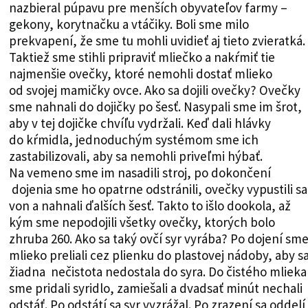
nazbieral púpavu pre menších obyvateľov farmy –
gekony, korytnačku a vtáčiky. Boli sme milo
prekvapení, že sme tu mohli uvidieť aj tieto zvieratká.
Taktiež sme stihli pripraviť mliečko a nakŕmiť tie
najmenšie ovečky, ktoré nemohli dostať mlieko
od svojej mamičky ovce. Ako sa dojili ovečky? Ovečky
sme nahnali do dojičky po šesť. Nasypali sme im šrot,
aby v tej dojičke chvíľu vydržali. Keď dali hlávky
do kŕmidla, jednoduchým systémom sme ich
zastabilizovali, aby sa nemohli priveľmi hýbať.
Na vemeno sme im nasadili stroj, po dokončení
dojenia sme ho opatrne odstránili, ovečky vypustili sa
von a nahnali ďalších šesť. Takto to išlo dookola, až
kým sme nepodojili všetky ovečky, ktorých bolo
zhruba 260. Ako sa taký ovčí syr vyrába? Po dojení sm
mlieko preliali cez plienku do plastovej nádoby, aby s
žiadna nečistota nedostala do syra. Do čistého mlieka
sme pridali syridlo, zamiešali a dvadsať minút nechali
odstáť. Po odstátí sa syr vyzrážal. Po zrazení sa oddelí