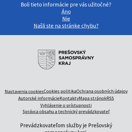
Boli tieto informácie pre vás užitočné?
Áno
Nie
Našli ste na stránke chybu?
Cookies politika
Ochrana osobných údajov
Nastavenia cookies
Autorské informácie
Kontakty
Mapa stránok
RSS
Vyhlásenie o prístupnosti
Správca obsahu a technický prevádzkovateľ
Prevádzkovateľom služby je Prešovský