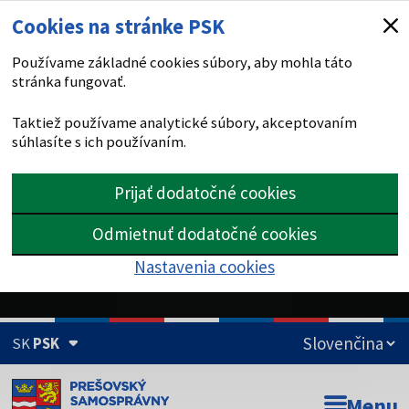
Cookies na stránke PSK
Používame základné cookies súbory, aby mohla táto
stránka fungovať.
Taktiež používame analytické súbory, akceptovaním
súhlasíte s ich používaním.
Prijať dodatočné cookies
Odmietnuť dodatočné cookies
Nastavenia cookies
SK
PSK
Doména psk.sk je oficiálna
Menu