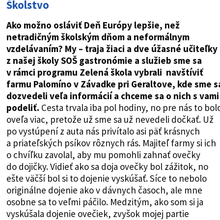
Školstvo
Ako možno osláviť Deň Európy lepšie, než
netradičným školským dňom a neformálnym
vzdelávaním? My – traja žiaci a dve úžasné učiteľky
z našej školy SOŠ gastronómie a služieb sme sa
v rámci programu Zelená škola vybrali navštíviť
farmu Palomíno v Závadke pri Geraltove, kde sme s
dozvedeli veľa informácií a chceme sa o nich s vami
podeliť.
Cesta trvala iba pol hodiny, no pre nás to bol
oveľa viac, pretože už sme sa už nevedeli dočkať. Už
po vystúpení z auta nás privítalo asi päť krásnych
a priateľských psíkov rôznych rás. Majiteľ farmy si ich
o chvíľku zavolal, aby mu pomohli zahnať ovečky
do dojičky. Vidieť ako sa doja ovečky bol zážitok, no
ešte väčší bol si to dojenie vyskúšať. Síce to nebolo
originálne dojenie ako v dávnych časoch, ale mne
osobne sa to veľmi páčilo. Medzitým, ako som si ja
vyskúšala dojenie ovečiek, zvyšok mojej partie