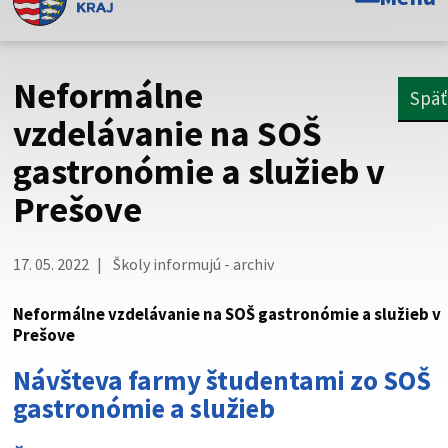
Toto je oficiálna webová stránka Prešovského
samosprávneho kraja. Oficiálne stránky využívajú doménu
psk.sk.
Neformálne
Späť
Táto stránka je zabezpečená
vzdelávanie na SOŠ
gastronómie a služieb v
Buďte pozorní a vždy sa uistite, že zdieľate informácie iba
cez zabezpečenú webovú stránku. Zabezpečená stránka
Prešove
vždy začína https:// pred názvom domény webového sídla.
17. 05. 2022
Školy informujú - archiv
Neformálne vzdelávanie na SOŠ gastronómie a služieb v
Prešove
Návšteva farmy študentami zo SOŠ
gastronómie a služieb