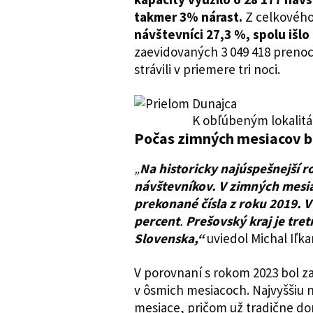
takmer 3% nárast.
Z celkového
návštevníci 27,3 %, spolu išlo
zaevidovaných 3 049 418 prenocov
strávili v priemere tri noci.
K obľúbeným lokalitá
Počas zimných mesiacov bo
„
Na historicky najúspešnejší r
návštevníkov. V zimných mesia
prekonané čísla z roku 2019. V
percent
.
Prešovský kraj je tr
Slovenska,“
uviedol Michal Iľ
V porovnaní s rokom 2023 bol 
v ôsmich mesiacoch. Najvyššiu 
mesiace, pričom už tradične dom