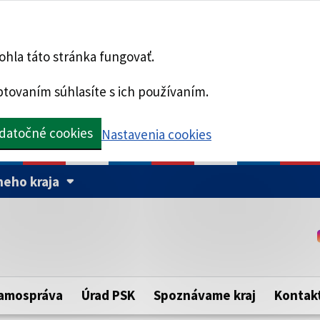
hla táto stránka fungovať.
tovaním súhlasíte s ich používaním.
datočné cookies
Nastavenia cookies
eho kraja
Táto stránka je zabezpe
Buďte pozorní a vždy sa ui
ého samosprávneho kraja.
zabezpečenú webovú strá
https:// pred názvom dom
amospráva
Úrad PSK
Spoznávame kraj
Kontak