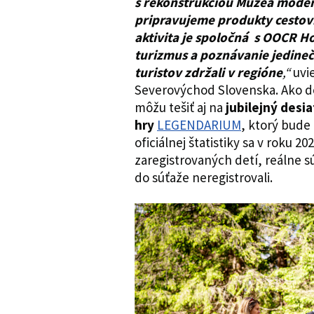
s rekonštrukciou Múzea moder
pripravujeme produkty cestov
aktivita je spoločná s OOCR 
turizmus a poznávanie jedine
turistov zdržali v regióne
,“
uvi
Severovýchod Slovenska. Ako d
môžu tešiť aj na
jubilejný desi
hry
LEGENDARIUM
, ktorý bude
oficiálnej štatistiky sa v roku 2
zaregistrovaných detí, reálne sú
do súťaže neregistrovali.