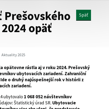
ť Prešovského
Späť
 2024 opäť
Aktuality 2025
 opätovne rástla aj v roku 2024. Prešovský
tevníkov ubytovacích zariadení. Zahraniční
 Ide o druhý najúspešnejší rok v histórii z
cích zariadení.
24 ubytovalo
1 068 052
návštevníkov
údajov: Štatistický úrad SR.
Ubytovacie
tevníkov viac ako vlani, čo predstavuje