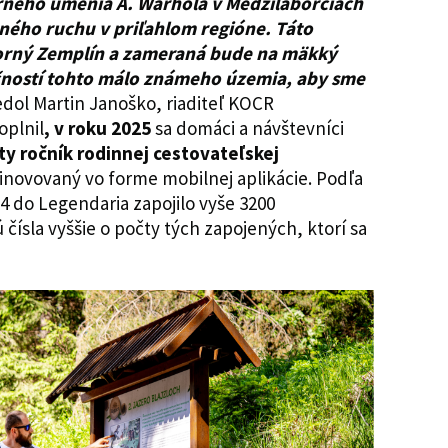
ného umenia A. Warhola v Medzilaborciach
ného ruchu v priľahlom regióne. Táto
Horný Zemplín a zameraná bude na mäkký
čností tohto málo známeho územia, aby sme
edol Martin Janoško, riaditeľ KOCR
oplnil
, v roku 2025
sa domáci a návštevníci
aty ročník rodinnej cestovateľskej
 inovovaný vo forme mobilnej aplikácie. Podľa
024 do Legendaria zapojilo vyše 3200
 čísla vyššie o počty tých zapojených, ktorí sa