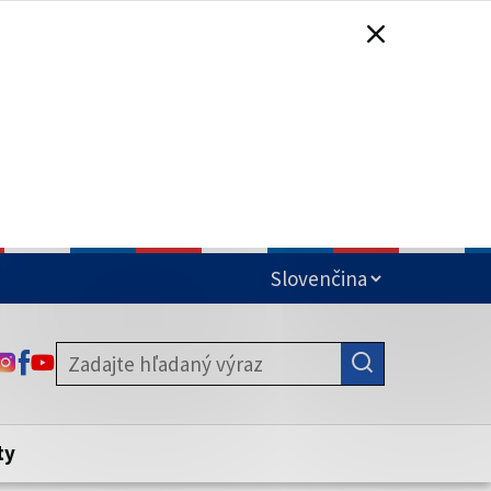
čená
ODKAZ SA OTVORÍ NA NOVEJ KARTE
ODKAZ SA OTVORÍ NA NOVEJ KARTE
ODKAZ SA OTVORÍ NA NOVEJ KARTE
stite, že zdieľate informácie iba cez
nku. Zabezpečená stránka vždy začína
ény webového sídla.
ty