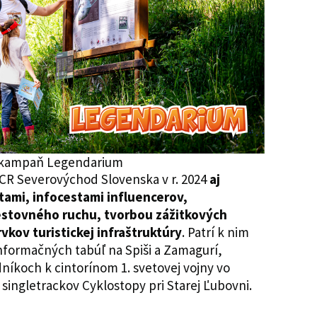
 kampaň Legendarium
CR Severovýchod Slovenska v r. 2024
aj
tami, infocestami influencerov,
estovného ruchu, tvorbou zážitkových
vkov turistickej infraštruktúry
. Patrí k nim
informačných tabúľ na Spiši a Zamagurí,
íkoch k cintorínom 1. svetovej vojny vo
singletrackov Cyklostopy pri Starej Ľubovni.