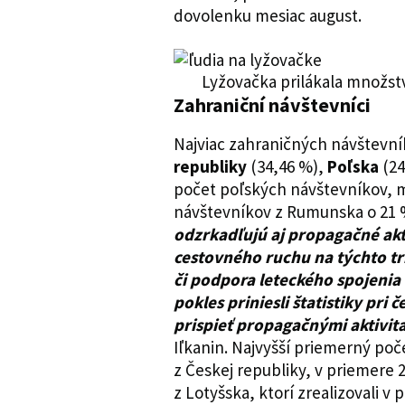
dovolenku mesiac august.
Lyžovačka prilákala množst
Zahraniční návštevníci
Najviac zahraničných návštevní
republiky
(34,46 %),
Poľska
(2
počet poľských návštevníkov, m
návštevníkov z Rumunska o 21 %
odzrkadľujú aj propagačné akti
cestovného ruchu na týchto t
či podpora leteckého spojeni
pokles priniesli štatistiky pr
prispieť propagačnými aktivit
Iľkanin. Najvyšší priemerný poč
z Českej republiky, v priemere 
z Lotyšska, ktorí zrealizovali v