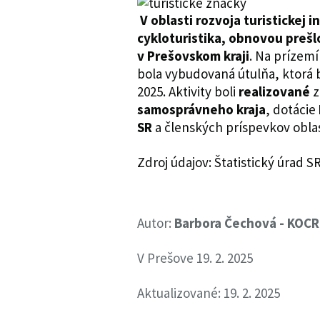
V oblasti rozvoja turistickej 
cykloturistika, obnovou prešl
v Prešovskom kraji
. Na prízem
bola vybudovaná útulňa, ktorá 
2025. Aktivity boli
realizované
z
samosprávneho kraja
, dotácie
SR
a členských príspevkov oblas
Zdroj údajov: Štatistický úrad S
Autor:
Barbora Čechová - KOC
V Prešove 19. 2. 2025
Aktualizované: 19. 2. 2025