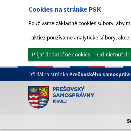
Cookies na stránke PSK
Používame základné cookies súbory, aby mo
Taktiež používame analytické súbory, akcep
Prijať dodatočné cookies
Odmietnuť do
PRESKOČIŤ NA HLAVNÝ OBSAH
Oficiálna stránka
Prešovského samosprávn
Doména psk.sk je oficiálna
Toto je oficiálna webová stránka Prešovsk
Oficiálne stránky využívajú doménu psk.sk.
S