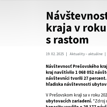
Návštevnos
kraja v roku
s rastom
19. 02. 2025
Aktuality – aktuálne
Návštevnosť Prešovského kraja
kraj navštívilo 1 068 052 návš
návštevníci tvorili 27 percent.
hľadiska návštevnosti ubytova
V Prešovskom kraji sa v roku 20
ubytovacích zariadení.
*Zdroj 
kapacity využilo o 28 177 návš