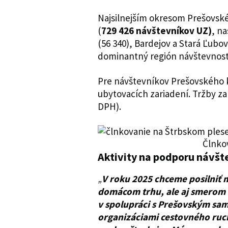
Najsilnejším okresom Prešovské
(
729 426 návštevníkov UZ)
, n
(56 340), Bardejov a Stará Ľubo
dominantný región návštevnosti
Pre návštevníkov Prešovského kr
ubytovacích zariadení. Tržby za
DPH).
Člnko
Aktivity na podporu návšt
„
V roku 2025 chceme posilniť 
domácom trhu, ale aj smerom n
v spolupráci s Prešovským sa
organizáciami cestovného ruch