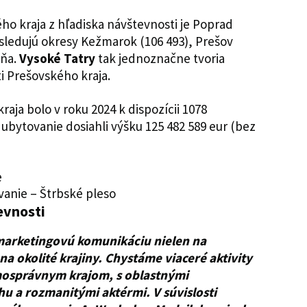
ho kraja z hľadiska návštevnosti je Poprad
asledujú okresy Kežmarok (106 493), Prešov
vňa.
Vysoké Tatry
tak jednoznačne tvoria
 Prešovského kraja.
aja bolo v roku 2024 k dispozícii 1078
 ubytovanie dosiahli výšku 125 482 589 eur (bez
vanie – Štrbské pleso
evnosti
marketingovú komunikáciu nielen na
a okolité krajiny. Chystáme viaceré aktivity
mosprávnym krajom, s oblastnými
u a rozmanitými aktérmi. V súvislosti