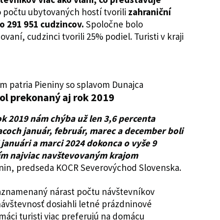
 počtu ubytovaných hostí tvorili
zahraniční
 o 291 951
cudzincov.
Spoločne bolo
aní, cudzinci tvorili 25% podiel. Turisti v kraji
m patria Pieniny so splavom Dunajca
l prekonaný aj rok 2019
ok 2019 nám chýba už len 3,6 percenta
coch január, február, marec a december boli
 januári a marci 2024 dokonca o vyše 9
etím najviac navštevovaným krajom
kanin, predseda KOCR Severovýchod Slovenska.
zaznamenaný nárast počtu návštevníkov
návštevnosť dosiahli letné prázdninové
áci turisti viac preferujú na domácu