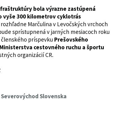
infraštruktúry bola výrazne zastúpená
o vyše 300 kilometrov cyklotrás
í rozhľadne Marčulina v Levočských vrchoch
bude sprístupnená v jarných mesiacoch roku
 členského príspevku
Prešovského
Ministerstva cestovného ruchu a športu
tných organizácií CR.
R
R Severovýchod Slovenska