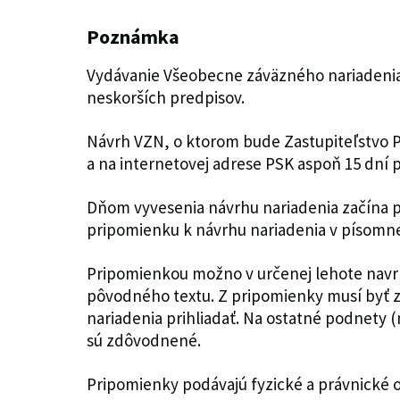
Poznámka
Vydávanie Všeobecne záväzného nariadenia 
neskorších predpisov.
Návrh VZN, o ktorom bude Zastupiteľstvo P
a na internetovej adrese PSK aspoň 15 dní 
Dňom vyvesenia návrhu nariadenia začína pl
pripomienku k návrhu nariadenia v písomnej
Pripomienkou možno v určenej lehote navrh
pôvodného textu. Z pripomienky musí byť z
nariadenia prihliadať. Na ostatné podnety (
sú zdôvodnené.
Pripomienky podávajú fyzické a právnické os