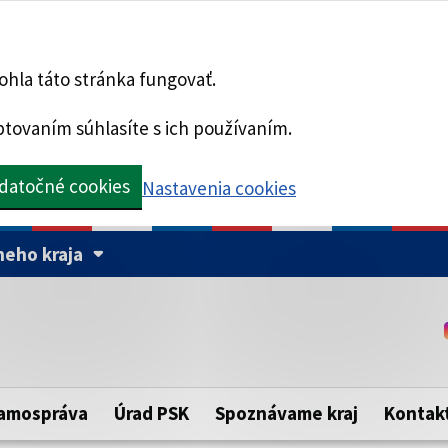
hla táto stránka fungovať.
tovaním súhlasíte s ich používaním.
datočné cookies
Nastavenia cookies
eho kraja
Táto stránka je zabezpe
Buďte pozorní a vždy sa ui
ého samosprávneho kraja.
zabezpečenú webovú strá
https:// pred názvom dom
amospráva
Úrad PSK
Spoznávame kraj
Kontak