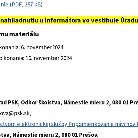
ie (PDF, 257 kB)
nahliadnutiu u informátora vo vestibule Úrad
ému materiálu
onania: 6. november2024
 konania: 16. november 2024
rad PSK, Odbor školstva, Námestie mieru 2, 080 01 Pr
cova@psk.sk,
ctvom elektronickej služby Pripomienkovanie návrhov
tva, Námestie mieru 2, 080 01 Prešov.