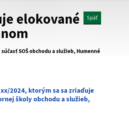
uje elokované
Späť
ennom
o súčasť SOŠ obchodu a služieb, Humenné
x/2024, ktorým sa sa zriaďuje
rnej školy obchodu a služieb,