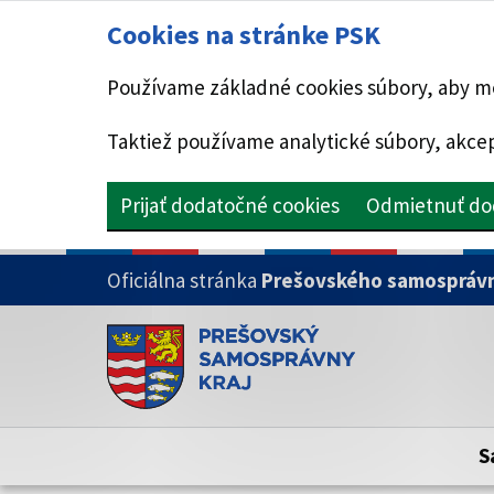
Cookies na stránke PSK
Používame základné cookies súbory, aby mo
Taktiež používame analytické súbory, akcep
Prijať dodatočné cookies
Odmietnuť do
PRESKOČIŤ NA HLAVNÝ OBSAH
Oficiálna stránka
Prešovského samosprávn
Doména psk.sk je oficiálna
Toto je oficiálna webová stránka Prešovsk
Oficiálne stránky využívajú doménu psk.sk.
S