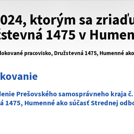
2024, ktorým sa zriaď
užstevná 1475 v Hum
 Elokované pracovisko, Družstevná 1475, Humenné ak
nkovanie
nie Prešovského samosprávneho kraja č. x
á 1475, Humenné ako súčasť Strednej odbo