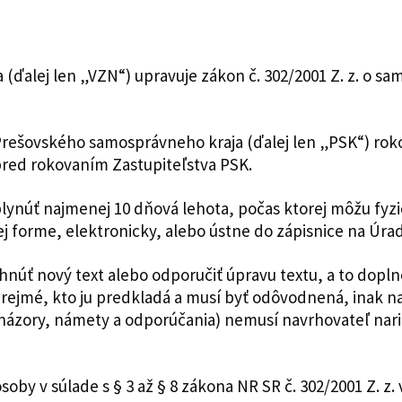
(ďalej len „VZN“) upravuje zákon č. 302/2001 Z. z. o s
rešovského samosprávneho kraja (ďalej len „PSK“) rokov
pred rokovaním Zastupiteľstva PSK.
ynúť najmenej 10 dňová lehota, počas ktorej môžu fyzi
 forme, elektronicky, alebo ústne do zápisnice na Úra
núť nový text alebo odporučiť úpravu textu, a to dopl
rejmé, kto ju predkladá a musí byť odôvodnená, inak 
názory, námety a odporúčania) nemusí navrhovateľ naria
oby v súlade s § 3 až § 8 zákona NR SR č. 302/2001 Z. z.