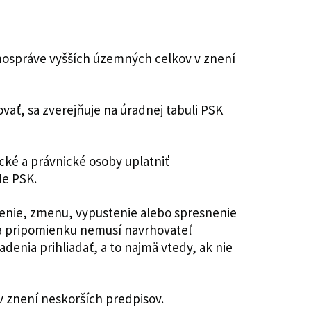
amospráve vyšších územných celkov v znení
ať, sa zverejňuje na úradnej tabuli PSK
cké a právnické osoby uplatniť
de PSK.
nenie, zmenu, vypustenie alebo spresnenie
na pripomienku nemusí navrhovateľ
denia prihliadať, a to najmä vtedy, ak nie
 v znení neskorších predpisov.