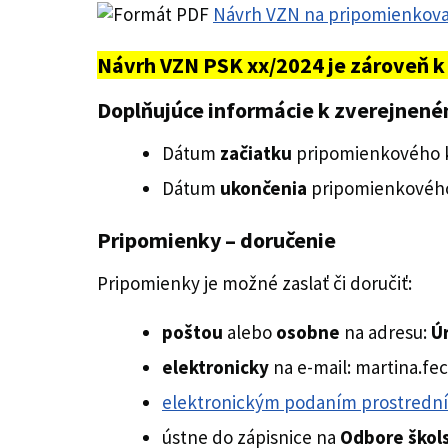
Návrh VZN na pripomienkovan
Návrh VZN PSK xx/2024 je zároveň k 
Doplňujúce informácie k zverejnen
Dátum
začiatku
pripomienkového k
Dátum
ukončenia
pripomienkového
Pripomienky – doručenie
Pripomienky je možné zaslať či doručiť:
poštou
alebo
osobne
na adresu:
Ú
elektronicky
na e-mail: martina.fe
elektronickým podaním prostrední
ústne do zápisnice na
Odbore škols