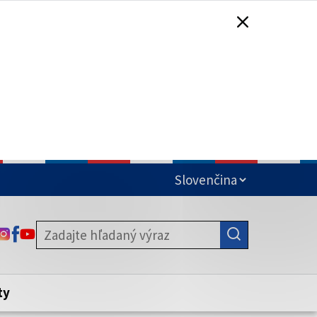
čená
ODKAZ SA OTVORÍ NA NOVEJ KARTE
ODKAZ SA OTVORÍ NA NOVEJ KARTE
ODKAZ SA OTVORÍ NA NOVEJ KARTE
stite, že zdieľate informácie iba cez
nku. Zabezpečená stránka vždy začína
ény webového sídla.
ty