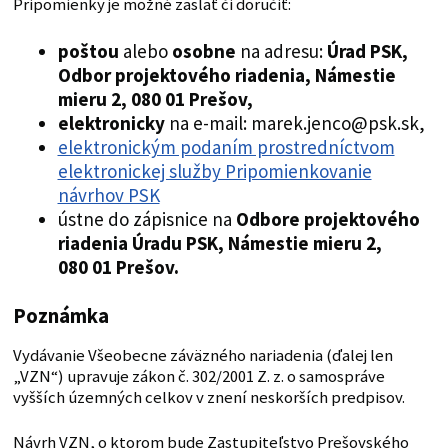
Pripomienky je možné zaslať či doručiť:
poštou
alebo
osobne
na adresu:
Úrad PSK,
Odbor
projektového riadenia
, Námestie
mieru 2, 080 01 Prešov,
elektronicky
na e-mail: marek.jenco@psk.sk,
elektronickým podaním prostredníctvom
elektronickej služby Pripomienkovanie
návrhov PSK
ústne do zápisnice na
Odbore projektového
riadenia Úradu PSK, Námestie mieru 2,
080 01 Prešov.
Poznámka
Vydávanie Všeobecne záväzného nariadenia (ďalej len
„VZN“) upravuje zákon č. 302/2001 Z. z. o samospráve
vyšších územných celkov v znení neskorších predpisov.
Návrh VZN, o ktorom bude Zastupiteľstvo Prešovského