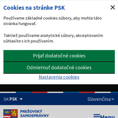
Cookies na stránke PSK
Používame základné cookies súbory, aby mohla táto
stránka fungovať.
Taktiež používame analytické súbory, akceptovaním
súhlasíte s ich používaním.
Prijať dodatočné cookies
Odmietnuť dodatočné cookies
Nastavenia cookies
SK
PSK
Doména psk.sk je oficiálna
Menu