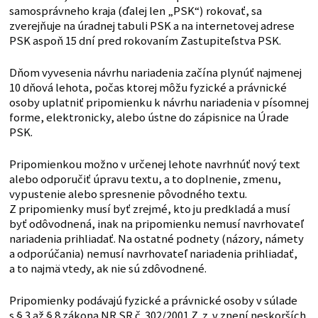
samosprávneho kraja (ďalej len „PSK“) rokovať, sa
zverejňuje na úradnej tabuli PSK a na internetovej adrese
PSK aspoň 15 dní pred rokovaním Zastupiteľstva PSK.
Dňom vyvesenia návrhu nariadenia začína plynúť najmenej
10 dňová lehota, počas ktorej môžu fyzické a právnické
osoby uplatniť pripomienku k návrhu nariadenia v písomnej
forme, elektronicky, alebo ústne do zápisnice na Úrade
PSK.
Pripomienkou možno v určenej lehote navrhnúť nový text
alebo odporučiť úpravu textu, a to doplnenie, zmenu,
vypustenie alebo spresnenie pôvodného textu.
Z pripomienky musí byť zrejmé, kto ju predkladá a musí
byť odôvodnená, inak na pripomienku nemusí navrhovateľ
nariadenia prihliadať. Na ostatné podnety (názory, námety
a odporúčania) nemusí navrhovateľ nariadenia prihliadať,
a to najmä vtedy, ak nie sú zdôvodnené.
Pripomienky podávajú fyzické a právnické osoby v súlade
s § 3 až § 8 zákona NR SR č. 302/2001 Z. z. v znení neskorších