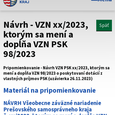
Toto je oficiálna webová stránka Prešovského
samosprávneho kraja. Oficiálne stránky využívajú doménu
psk.sk.
Návrh - VZN xx/2023,
Späť
Táto stránka je zabezpečená
ktorým sa mení a
dopĺňa VZN PSK
Buďte pozorní a vždy sa uistite, že zdieľate informácie iba
cez zabezpečenú webovú stránku. Zabezpečená stránka
98/2023
vždy začína https:// pred názvom domény webového sídla.
Pripomienkovanie - Návrh VZN PSK xx/2023, ktorým sa
mení a dopĺňa VZN 98/2023 o poskytovaní dotácií z
vlastných príjmov PSK (uzávierka 26.11.2023)
Materiál na pripomienkovanie
NÁVRH Všeobecne záväzné nariadenie
Prešovského samosprávneho kraja