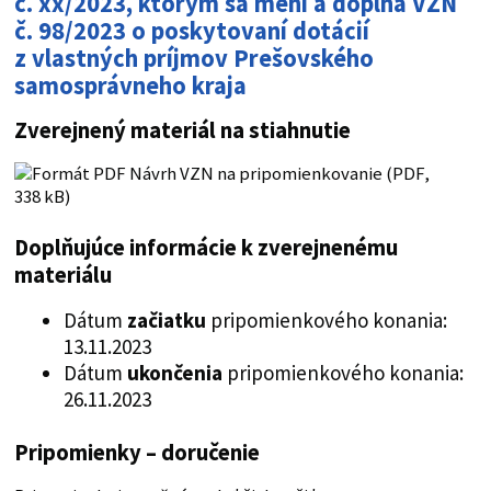
č. xx/2023, ktorým sa men
í a dopĺňa VZN
č. 98/2023
o poskytovaní dotácií
z vlastných príjmov Prešovského
samosprávneho kraja
Zverejnený materiál na stiahnutie
Návrh VZN na pripomienkovanie (PDF,
338 kB)
Doplňujúce informácie k zverejnenému
materiálu
Dátum
začiatku
pripomienkového konania:
13.11.2023
Dátum
ukončenia
pripomienkového konania:
26.11.2023
Pripomienky – doručenie