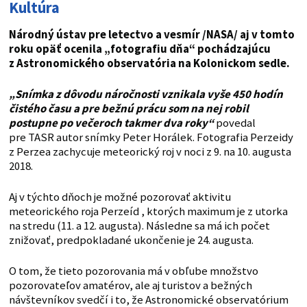
Kultúra
Národný ústav pre letectvo a vesmír /NASA/ aj v tomto
roku opäť ocenila „fotografiu dňa“ pochádzajúcu
z Astronomického observatória na Kolonickom sedle.
„Snímka z dôvodu náročnosti vznikala vyše 450 hodín
čistého času a pre bežnú prácu som na nej robil
postupne po večeroch takmer dva roky“
povedal
pre TASR autor snímky Peter Horálek. Fotografia Perzeidy
z Perzea zachycuje meteorický roj v noci z 9. na 10. augusta
2018.
Aj v týchto dňoch je možné pozorovať aktivitu
meteorického roja Perzeíd , ktorých maximum je z utorka
na stredu (11. a 12. augusta). Následne sa má ich počet
znižovať, predpokladané ukončenie je 24. augusta.
O tom, že tieto pozorovania má v obľube množstvo
pozorovateľov amatérov, ale aj turistov a bežných
návštevníkov svedčí i to, že Astronomické observatórium