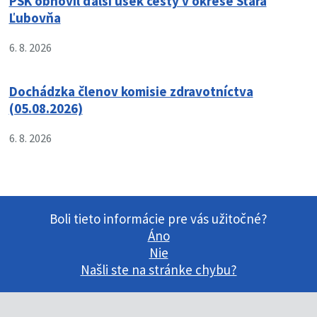
PSK obnovil ďalší úsek cesty v okrese Stará
Ľubovňa
6. 8. 2026
Dochádzka členov komisie zdravotníctva
(05.08.2026)
6. 8. 2026
Boli tieto informácie pre vás užitočné?
Áno
Nie
Našli ste na stránke chybu?