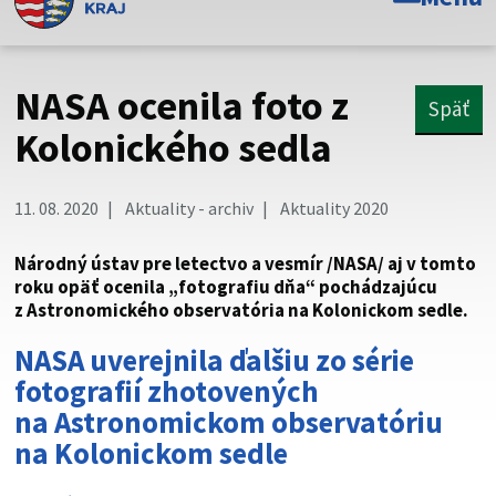
Toto je oficiálna webová stránka Prešovského
samosprávneho kraja. Oficiálne stránky využívajú doménu
psk.sk.
NASA ocenila foto z
Späť
Táto stránka je zabezpečená
Kolonického sedla
Buďte pozorní a vždy sa uistite, že zdieľate informácie iba
cez zabezpečenú webovú stránku. Zabezpečená stránka
11. 08. 2020
Aktuality - archiv
Aktuality 2020
vždy začína https:// pred názvom domény webového sídla.
Národný ústav pre letectvo a vesmír /NASA/ aj v tomto
roku opäť ocenila „fotografiu dňa“ pochádzajúcu
z Astronomického observatória na Kolonickom sedle.
NASA uverejnila ďalšiu zo série
fotografií zhotovených
na Astronomickom observatóriu
na Kolonickom sedle