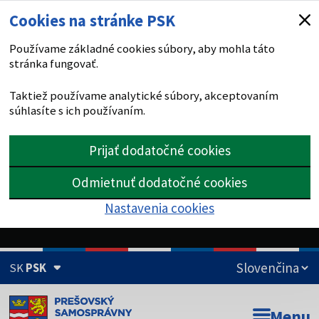
Cookies na stránke PSK
Používame základné cookies súbory, aby mohla táto
stránka fungovať.
Taktiež používame analytické súbory, akceptovaním
súhlasíte s ich používaním.
Prijať dodatočné cookies
Odmietnuť dodatočné cookies
Nastavenia cookies
SK
PSK
Doména psk.sk je oficiálna
Menu