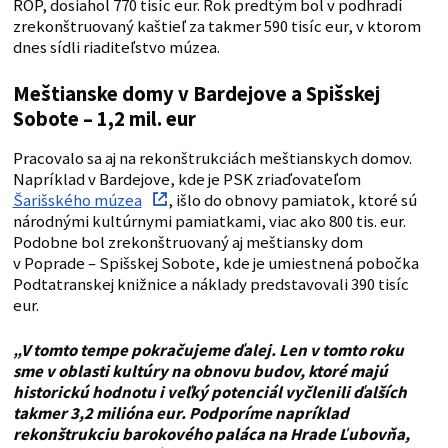
ROP, dosiahol 770 tisíc eur. Rok predtým bol v podhradí
zrekonštruovaný kaštieľ za takmer 590 tisíc eur, v ktorom
dnes sídli riaditeľstvo múzea.
Meštianske domy v Bardejove a Spišskej
Sobote – 1,2 mil. eur
Pracovalo sa aj na rekonštrukciách meštianskych domov.
Napríklad v Bardejove, kde je PSK zriaďovateľom
Šarišského múzea
, išlo do obnovy pamiatok, ktoré sú
národnými kultúrnymi pamiatkami, viac ako 800 tis. eur.
Podobne bol zrekonštruovaný aj meštiansky dom
v Poprade – Spišskej Sobote, kde je umiestnená pobočka
Podtatranskej knižnice a náklady predstavovali 390 tisíc
eur.
„V tomto tempe pokračujeme ďalej. Len v tomto roku
sme v oblasti kultúry na obnovu budov, ktoré majú
historickú hodnotu i veľký potenciál vyčlenili ďalších
takmer 3,2 milióna eur. Podporíme napríklad
rekonštrukciu barokového paláca na Hrade Ľubovňa,