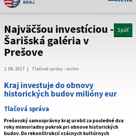
Toto je oficiálna webová stránka Prešovského
samosprávneho kraja. Oficiálne stránky využívajú doménu
psk.sk.
Najväčšou investíciou -
Späť
Táto stránka je zabezpečená
Šarišská galéria v
Prešove
Buďte pozorní a vždy sa uistite, že zdieľate informácie iba
cez zabezpečenú webovú stránku. Zabezpečená stránka
vždy začína https:// pred názvom domény webového sídla.
1. 08. 2017
Tlačové správy - archiv
Kraj investuje do obnovy
historických budov milióny eur
Tlačová správa
Prešovský samosprávny kraj urobil za posledné dva
roky mimoriadny pokrok pri obnove historických
budov. Do rekonštrukcií vzácnych kultúrnych