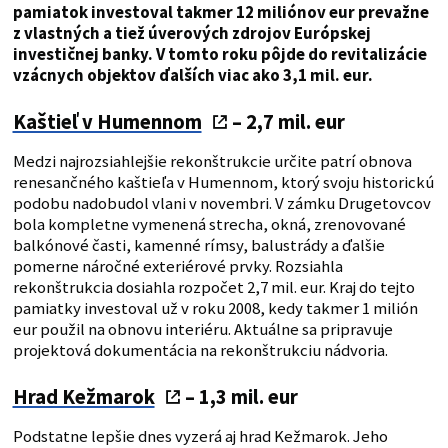
pamiatok investoval takmer 12 miliónov eur prevažne
z vlastných a tiež úverových zdrojov Európskej
investičnej banky. V tomto roku pôjde do revitalizácie
vzácnych objektov ďalších viac ako 3,1 mil. eur.
Kaštieľ v Humennom
– 2,7 mil. eur
Medzi najrozsiahlejšie rekonštrukcie určite patrí obnova
renesančného kaštieľa v Humennom, ktorý svoju historickú
podobu nadobudol vlani v novembri. V zámku Drugetovcov
bola kompletne vymenená strecha, okná, zrenovované
balkónové časti, kamenné rímsy, balustrády a ďalšie
pomerne náročné exteriérové prvky. Rozsiahla
rekonštrukcia dosiahla rozpočet 2,7 mil. eur. Kraj do tejto
pamiatky investoval už v roku 2008, kedy takmer 1 milión
eur použil na obnovu interiéru. Aktuálne sa pripravuje
projektová dokumentácia na rekonštrukciu nádvoria.
Hrad Kežmarok
– 1,3 mil. eur
Podstatne lepšie dnes vyzerá aj hrad Kežmarok. Jeho