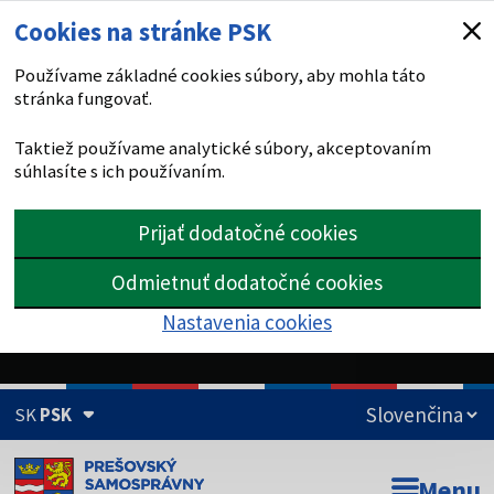
Cookies na stránke PSK
Používame základné cookies súbory, aby mohla táto
stránka fungovať.
Taktiež používame analytické súbory, akceptovaním
súhlasíte s ich používaním.
Prijať dodatočné cookies
Odmietnuť dodatočné cookies
Nastavenia cookies
SK
PSK
Doména psk.sk je oficiálna
Menu