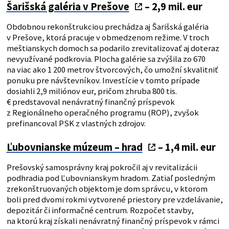
Šarišská galéria v Prešove
– 2,9 mil. eur
Obdobnou rekonštrukciou prechádza aj Šarišská galéria
v Prešove, ktorá pracuje v obmedzenom režime. V troch
meštianskych domoch sa podarilo zrevitalizovať aj doteraz
nevyužívané podkrovia. Plocha galérie sa zvýšila zo 670
na viac ako 1 200 metrov štvorcových, čo umožní skvalitniť
ponuku pre návštevníkov. Investície v tomto prípade
dosiahli 2,9 miliónov eur, pričom zhruba 800 tis.
€ predstavoval nenávratný finančný príspevok
z Regionálneho operačného programu (ROP), zvyšok
prefinancoval PSK z vlastných zdrojov.
Ľubovnianske múzeum – hrad
– 1,4 mil. eur
Prešovský samosprávny kraj pokročil aj v revitalizácii
podhradia pod Ľubovnianskym hradom. Zatiaľ posledným
zrekonštruovaných objektom je dom správcu, v ktorom
boli pred dvomi rokmi vytvorené priestory pre vzdelávanie,
depozitár či informačné centrum. Rozpočet stavby,
na ktorú kraj získali nenávratný finančný príspevok v rámci