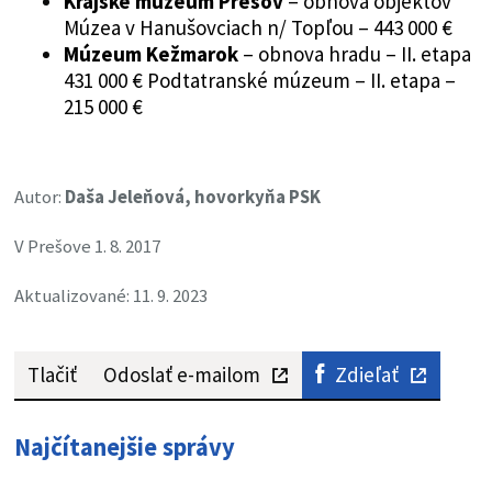
Krajské múzeum Prešov
– obnova objektov
Múzea v Hanušovciach n/ Topľou – 443 000 €
Múzeum Kežmarok
– obnova hradu – II. etapa
431 000 € Podtatranské múzeum – II. etapa –
215 000 €
Autor:
Daša Jeleňová, hovorkyňa PSK
V Prešove 1. 8. 2017
Aktualizované: 11. 9. 2023
Tlačiť
Odoslať e-mailom
Zdieľať
Najčítanejšie správy