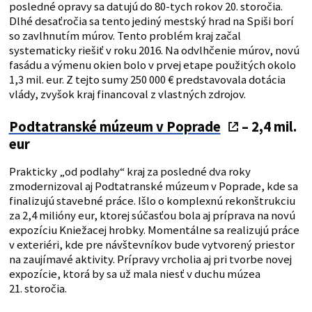
posledné opravy sa datujú do 80-tych rokov 20. storočia.
Dlhé desaťročia sa tento jediný mestský hrad na Spiši borí
so zavlhnutím múrov. Tento problém kraj začal
systematicky riešiť v roku 2016. Na odvlhčenie múrov, novú
fasádu a výmenu okien bolo v prvej etape použitých okolo
1,3 mil. eur. Z tejto sumy 250 000 € predstavovala dotácia
vlády, zvyšok kraj financoval z vlastných zdrojov.
Podtatranské múzeum v Poprade
– 2,4 mil.
eur
Prakticky „od podlahy“ kraj za posledné dva roky
zmodernizoval aj Podtatranské múzeum v Poprade, kde sa
finalizujú stavebné práce. Išlo o komplexnú rekonštrukciu
za 2,4 milióny eur, ktorej súčasťou bola aj príprava na novú
expozíciu Kniežacej hrobky. Momentálne sa realizujú práce
v exteriéri, kde pre návštevníkov bude vytvorený priestor
na zaujímavé aktivity. Prípravy vrcholia aj pri tvorbe novej
expozície, ktorá by sa už mala niesť v duchu múzea
21. storočia.