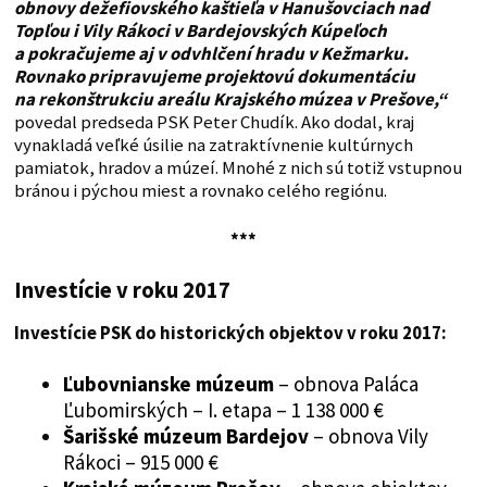
obnovy dežefiovského kaštieľa v Hanušovciach nad
Topľou i Vily Rákoci v Bardejovských Kúpeľoch
a pokračujeme aj v odvhlčení hradu v Kežmarku.
Rovnako pripravujeme projektovú dokumentáciu
na rekonštrukciu areálu Krajského múzea v Prešove,“
povedal predseda PSK Peter Chudík. Ako dodal, kraj
vynakladá veľké úsilie na zatraktívnenie kultúrnych
pamiatok, hradov a múzeí. Mnohé z nich sú totiž vstupnou
bránou i pýchou miest a rovnako celého regiónu.
***
Investície v roku 2017
Investície PSK do historických objektov v roku 2017:
Ľubovnianske múzeum
– obnova Paláca
Ľubomirských – I. etapa – 1 138 000 €
Šarišské múzeum Bardejov
– obnova Vily
Rákoci – 915 000 €