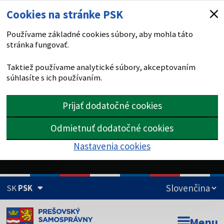
Cookies na stránke PSK
Používame základné cookies súbory, aby mohla táto
stránka fungovať.
Taktiež používame analytické súbory, akceptovaním
súhlasíte s ich používaním.
Prijať dodatočné cookies
Odmietnuť dodatočné cookies
Nastavenia cookies
SK
PSK
Doména psk.sk je oficiálna
Menu