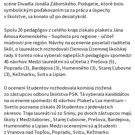
scéne Divadla Jonáša Záborského. Podujatie, ktoré bolo
symbolickým poďakovaním sa za prácu a úspechy
v školstve, sa konalo už po desiatykrát.
Spolu 20 pedagógov z celého kraja získalo plaketu Jána
Ámosa Komenského – Sophista pro regione – učiteľ
múdrosti pre región. Návrhy na ocenenie posielali riaditelia
škôl, o laureátoch rozhodovali členovia Územnej školskej
rady. V tomto roku vyberali najlepších pedagógov spomedzi
45 návrhov. Medzi laureátmi sú učitelia z Prešova (5),
Popradu (3), Bardejova (3), Humenného (3), Starej Ľubovne
(3), Kežmarku, Svitu a Lipian.
O ocenení študentov rozhodovala komisia zložená
zo zástupcov odboru školstva PSK. Tá vyberala kandidátov
na ocenenie spomedzi 41 návrhov. Plaketu Lux mentium –
Svetlo poznania získalo 20 študentov z jedenástich
okresov. Traja laureáti sú zo Sniny, po dvoch zástupcov majú
školy z Medzilaboriec, Starej Ľubovne, Prešova, Bardejova,
Humenného a Lipian. Medzi ocenenými sú aj študenti
z Vranova nad Topľou, Popradu, Svitu, Kežmarku