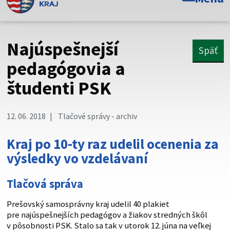
Toto je oficiálna webová stránka Prešovského
samosprávneho kraja. Oficiálne stránky využívajú doménu
psk.sk.
Najúspešnejší
Späť
Táto stránka je zabezpečená
pedagógovia a
študenti PSK
Buďte pozorní a vždy sa uistite, že zdieľate informácie iba
cez zabezpečenú webovú stránku. Zabezpečená stránka
vždy začína https:// pred názvom domény webového sídla.
12. 06. 2018
Tlačové správy - archiv
Kraj po 10-ty raz udelil ocenenia za
výsledky vo vzdelávaní
Tlačová správa
Prešovský samosprávny kraj udelil 40 plakiet
pre najúspešnejších pedagógov a žiakov stredných škôl
v pôsobnosti PSK. Stalo sa tak v utorok 12. júna na veľkej