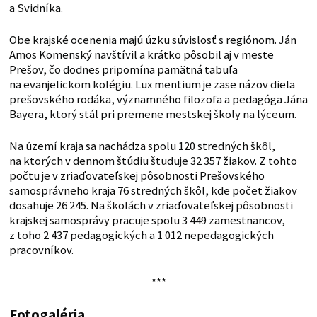
a Svidníka.
Obe krajské ocenenia majú úzku súvislosť s regiónom. Ján
Amos Komenský navštívil a krátko pôsobil aj v meste
Prešov, čo dodnes pripomína pamätná tabuľa
na evanjelickom kolégiu. Lux mentium je zase názov diela
prešovského rodáka, významného filozofa a pedagóga Jána
Bayera, ktorý stál pri premene mestskej školy na lýceum.
Na území kraja sa nachádza spolu 120 stredných škôl,
na ktorých v dennom štúdiu študuje 32 357 žiakov. Z tohto
počtu je v zriaďovateľskej pôsobnosti Prešovského
samosprávneho kraja 76 stredných škôl, kde počet žiakov
dosahuje 26 245. Na školách v zriaďovateľskej pôsobnosti
krajskej samosprávy pracuje spolu 3 449 zamestnancov,
z toho 2 437 pedagogických a 1 012 nepedagogických
pracovníkov.
***
Fotogaléria