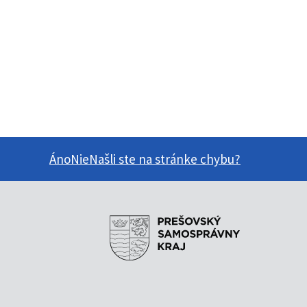
Áno
Nie
Našli ste na stránke chybu?