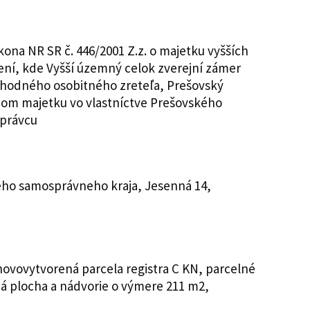
ákona NR SR č. 446/2001 Z.z. o majetku vyšších
ní, kde Vyšší územný celok zverejní zámer
 hodného osobitného zreteľa, Prešovský
jom majetku vo vlastníctve Prešovského
správcu
ého samosprávneho kraja, Jesenná 14,
ovovytvorená parcela registra C KN, parcelné
ná plocha a nádvorie o výmere 211 m2,