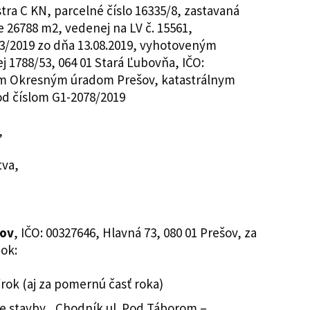
tra C KN, parcelné číslo 16335/8, zastavaná
 26788 m2, vedenej na LV č. 15561,
3/2019 zo dňa 13.08.2019, vyhotoveným
ej 1788/53, 064 01 Stará Ľubovňa, IČO:
m Okresným úradom Prešov, katastrálnym
d číslom G1-2078/2019
,
tva,
šov
, IČO: 00327646, Hlavná 73, 080 01 Prešov, za
ok:
rok (aj za pomernú časť roka)
e stavby „Chodník ul. Pod Táborom –