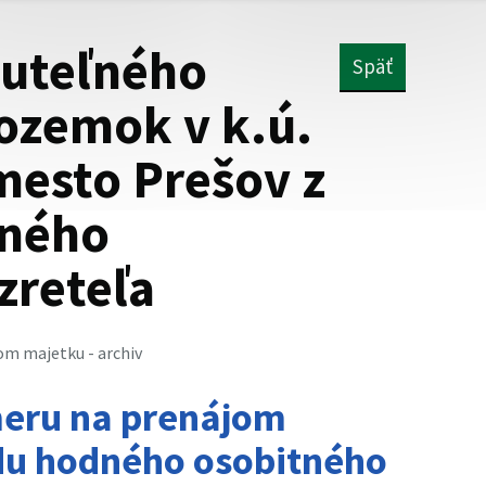
uteľného
Späť
ozemok v k.ú.
mesto Prešov z
ného
zreteľa
m majetku - archiv
meru na prenájom
du hodného osobitného