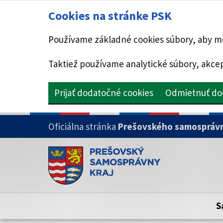
Cookies na stránke PSK
Používame základné cookies súbory, aby mo
Taktiež používame analytické súbory, akcep
Prijať dodatočné cookies
Odmietnuť do
PRESKOČIŤ NA HLAVNÝ OBSAH
Oficiálna stránka
Prešovského samosprávn
Doména psk.sk je oficiálna
Toto je oficiálna webová stránka Prešovsk
Oficiálne stránky využívajú doménu psk.sk.
S