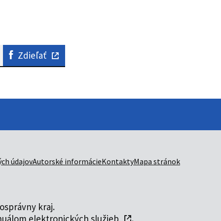
Zdieľať
ch údajov
Autorské informácie
Kontakty
Mapa stránok
správny kraj.
uálom elektronických služieb
.