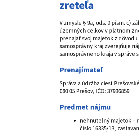
zreteľa
V zmysle § 9a, ods. 9 písm. c) z
územných celkov v platnom zne
prenajať svoj majetok z dôvodu
samosprávny kraj zverejňuje ná
samosprávneho kraja v správe 
Prenajímateľ
Správa a údržba ciest Prešovsk
080 05 Prešov, IČO: 37936859
Predmet nájmu
nehnuteľný majetok – n
číslo 16335/13, zastava