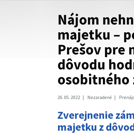
Nájom nehn
majetku – p
Prešov pre 
dôvodu hod
osobitného 
26. 05. 2022
Nezaradené
Prenájo
Zverejnenie zá
majetku z dôvo