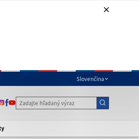
čená
ODKAZ SA OTVORÍ NA NOVEJ KARTE
ODKAZ SA OTVORÍ NA NOVEJ KARTE
ODKAZ SA OTVORÍ NA NOVEJ KARTE
stite, že zdieľate informácie iba cez
nku. Zabezpečená stránka vždy začína
ény webového sídla.
ty