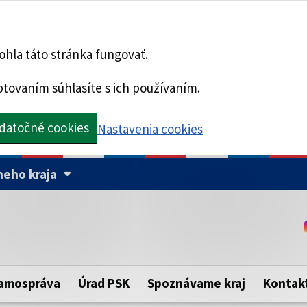
hla táto stránka fungovať.
tovaním súhlasíte s ich používaním.
datočné cookies
Nastavenia cookies
eho kraja
Táto stránka je zabezpe
Buďte pozorní a vždy sa ui
ého samosprávneho kraja.
zabezpečenú webovú strá
https:// pred názvom dom
amospráva
Úrad PSK
Spoznávame kraj
Kontak