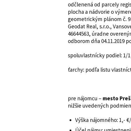
odčlenená od parcely regis
plocha a nádvorie o výmere
geometrickým plánom č. 9
Geodat Real, s.r.o., Vansov
46644563, úradne overený
odborom dňa 04.11.2019 po
spoluvlastnícky podiel: 1/1
ťarchy: podľa listu vlastníc
pre nájomcu –
mesto Pre
nižšie uvedených podmien
Výška nájomného: 1,- €/
Účel nájmu: umiestneni