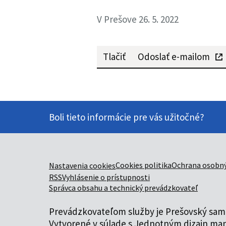
V Prešove 26. 5. 2022
Tlačiť
Odoslať e-mailom
Boli tieto informácie pre vás užitočné?
Cookies politika
Ochrana osobný
Nastavenia cookies
RSS
Vyhlásenie o prístupnosti
Správca obsahu a technický prevádzkovateľ
Prevádzkovateľom služby je Prešovský samo
Vytvorené v súlade s
Jednotným dizajn man