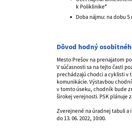
k Poliklinike“
Doba nájmu: na dobu 5 
Dôvod hodný osobitného
Mesto Prešov na prenajatom po
V súčasnosti sa na tejto časti 
prechádzajú chodci a cyklisti v t
komunikácie. Výstavbou chodní
v tomto úseku, chodník bude zr
širokej verejnosti. PSK plánuj
Zverejnené na úradnej tabuli a 
do 13. 06. 2022, 10:00.